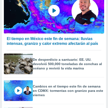
El tiempo en México este fin de semana: lluvias
intensas, granizo y calor extremo afectarán al país
De desperdicio a santuario: EE. UU.
devolvió 500,000 toneladas de conchas al
océano y revivió la vida marina
Cambios en el tiempo este fin de semana
en CDMX: tormentas con granizo para este
viernes