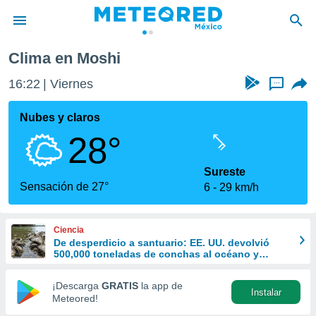
Clima en Moshi
privacidad
16:22
Viernes
...
o de
mx
mx) ha sido
Nubes y claros
or
28°
es para
ue la
 que se
Sureste
e calidad.
Sensación de 27°
6
29 km/h
eder a este
ediante las
opciones:
Ciencia
De desperdicio a santuario: EE. UU. devolvió
ookies y
500,000 toneladas de conchas al océano y
e forma
revivió la vida marina
¡Descarga
GRATIS
la app de
Instalar
d digital
Meteored!
ada, basada