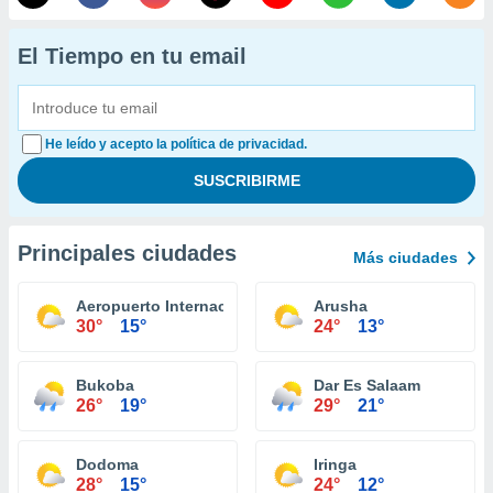
El Tiempo en tu email
He leído y acepto la política de privacidad.
Principales ciudades
Más ciudades
Aeropuerto Internacional del Kilimanjaro
Arusha
30°
15°
24°
13°
Bukoba
Dar Es Salaam
26°
19°
29°
21°
Dodoma
Iringa
28°
15°
24°
12°