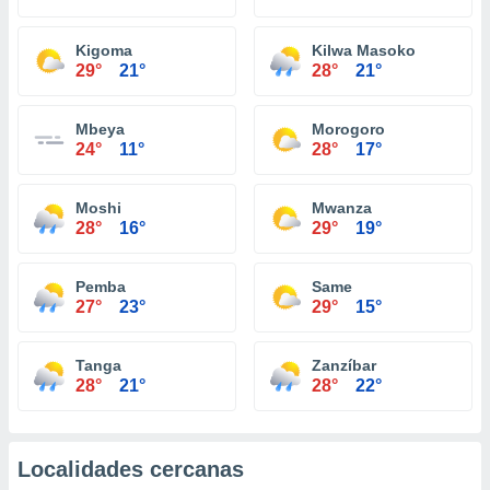
Kigoma
Kilwa Masoko
29°
21°
28°
21°
Mbeya
Morogoro
24°
11°
28°
17°
Moshi
Mwanza
28°
16°
29°
19°
Pemba
Same
27°
23°
29°
15°
Tanga
Zanzíbar
28°
21°
28°
22°
Localidades cercanas