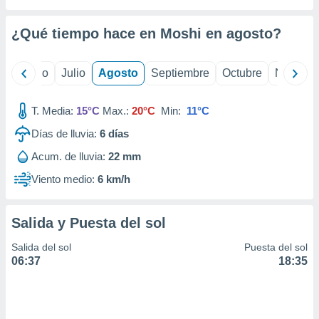
ados con el
 seleccionar
o.
¿Qué tiempo hace en Moshi en
agosto
?
calización
precisa e
yo
Junio
Julio
Agosto
Septiembre
Octubre
Noviemb
ión mediante
, publicidad
T. Media:
15°C
Max.:
20°C
Min:
11°C
dos,
Días de lluvia:
6
días
 publicidad
Acum. de lluvia:
22 mm
,
ón de
Viento medio:
6 km/h
 desarrollo
s.
Salida y Puesta del sol
tros 1199
ios
Salida del sol
Puesta del sol
06:37
18:35