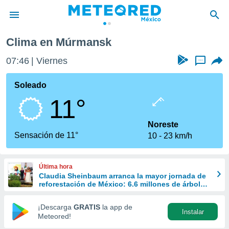
Clima en Múrmansk
privacidad
07:46
Viernes
...
o de
mx
mx) ha sido
Soleado
or
11°
es para
ue la
 que se
Noreste
e calidad.
Sensación de 11°
10
23 km/h
eder a este
ediante las
opciones:
Última hora
Claudia Sheinbaum arranca la mayor jornada de
ookies y
reforestación de México: 6.6 millones de árboles
e forma
este 9 de agosto
¡Descarga
GRATIS
la app de
Instalar
d digital
Meteored!
ada, basada