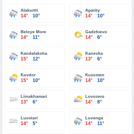
Alakurtti
Apatity
14°
10°
14°
10°
Beloye More
Gadzhievo
14°
11°
14°
6°
Kandalaksha
Kanevka
15°
12°
13°
6°
Kovdor
Kuzomen
15°
10°
14°
10°
Liinakhamari
Lovozero
13°
6°
14°
8°
Luostari
Luvenga
14°
5°
14°
11°