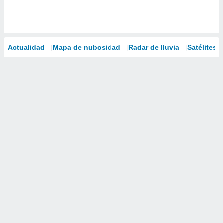
Actualidad
Mapa de nubosidad
Radar de lluvia
Satélites