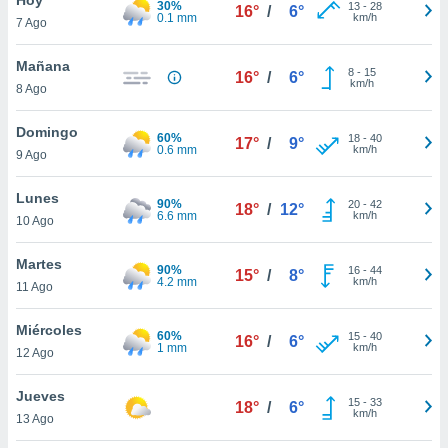
30%
ublicidad y
13
-
28
16°
/
6°
0.1 mm
km/h
7 Ago
do en
 mismo.
Mañana
8
-
15
16°
/
6°
sultar más
km/h
8 Ago
 en nuestra
 Cookies
y
Domingo
60%
18
-
40
ualquier
17°
/
9°
0.6 mm
km/h
9 Ago
ento
 botón
Lunes
90%
20
-
42
18°
/
12°
ación de
6.6 mm
km/h
10 Ago
kies
 disponible
Martes
90%
16
-
44
e nuestra
15°
/
8°
4.2 mm
km/h
11 Ago
.
Miércoles
IVAMENTE,
60%
15
-
40
16°
/
6°
1 mm
km/h
12 Ago
as
Jueves
15
-
33
18°
/
6°
 a cookies
km/h
13 Ago
 no aceptar