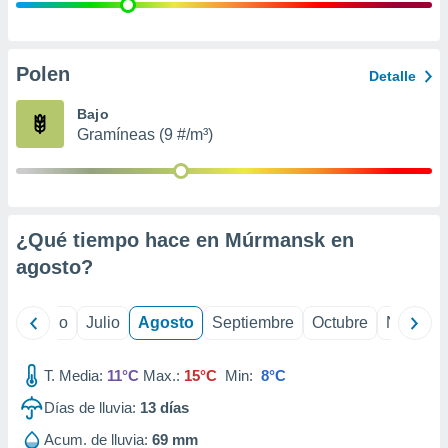
ados con el
 seleccionar
o.
calización
Polen
Detalle
precisa e
ión mediante
Bajo
Gramíneas (9 #/m³)
, publicidad
dos,
 publicidad
,
¿Qué tiempo hace en Múrmansk en
ón de
 desarrollo
agosto
?
s.
tros 1199
yo
Junio
Julio
Agosto
Septiembre
Octubre
Noviemb
ios
T. Media:
11°C
Max.:
15°C
Min:
8°C
Días de lluvia:
13
días
Acum. de lluvia:
69 mm