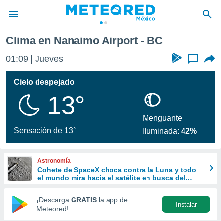
Clima en Nanaimo Airport - BC
privacidad
01:09
Jueves
...
o de
mx
mx) ha sido
Cielo despejado
or
13°
es para
ue la
 que se
Menguante
e calidad.
Sensación de 13°
Iluminada:
42%
eder a este
ediante las
opciones:
Astronomía
Cohete de SpaceX choca contra la Luna y todo
ookies y
el mundo mira hacia el satélite en busca del
e forma
cráter
¡Descarga
GRATIS
la app de
Instalar
d digital
Meteored!
ada, basada