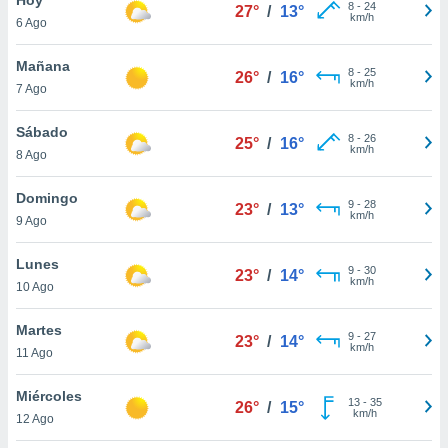
ublicidad y
8
-
24
27°
/
13°
km/h
6 Ago
do en
 mismo.
Mañana
8
-
25
26°
/
16°
sultar más
km/h
7 Ago
 en nuestra
 Cookies
y
Sábado
8
-
26
ualquier
25°
/
16°
km/h
8 Ago
ento
 botón
Domingo
9
-
28
23°
/
13°
ación de
km/h
9 Ago
kies
 disponible
Lunes
9
-
30
e nuestra
23°
/
14°
km/h
10 Ago
.
Martes
IVAMENTE,
9
-
27
23°
/
14°
km/h
11 Ago
as
Miércoles
13
-
35
26°
/
15°
 a cookies
km/h
12 Ago
 no aceptar