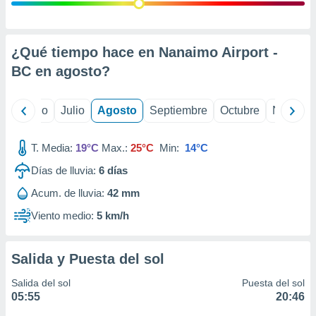
ados con el
 seleccionar
o.
calización
¿Qué tiempo hace en Nanaimo Airport -
precisa e
BC en
agosto
?
ión mediante
, publicidad
yo
Junio
Julio
Agosto
Septiembre
Octubre
Noviemb
dos,
 publicidad
T. Media:
19°C
Max.:
25°C
Min:
14°C
,
Días de lluvia:
6
días
ón de
 desarrollo
Acum. de lluvia:
42 mm
s.
Viento medio:
5 km/h
tros 1199
ios
Salida y Puesta del sol
Salida del sol
Puesta del sol
05:55
20:46