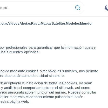
icias
Vídeos
Alertas
Radar
Mapas
Satélites
Modelos
Mundo
or profesionales para garantizar que la información que se
 las siguientes opciones:
ecogida mediante cookies o tecnologías similares, nos permite
on altos estándares de calidad sin coste.
eb aceptando la instalación de todas las cookies, ya sean
 y análisis del comportamiento en el sitio web, así como
...
ntenido personalizado en función del mismo. Puedes consultar
alquier momento el consentimiento pulsando el botón
Por hora
uestra página web.
Cielos despejados en las
próximas horas