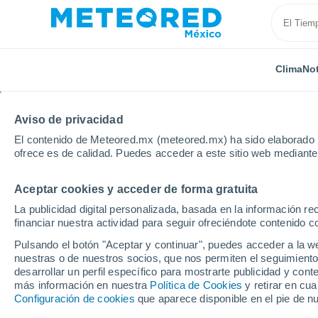
Clima
Not
Aviso de privacidad
El contenido de Meteored.mx (meteored.mx) ha sido elaborado p
ofrece es de calidad. Puedes acceder a este sitio web mediante
Aceptar cookies y acceder de forma gratuita
Inicio
Rusia
Krai de Zabaikalie
Nerchinsk
La publicidad digital personalizada, basada en la información r
financiar nuestra actividad para seguir ofreciéndote contenido c
Clima en Nerchinsk
Pulsando el botón "Aceptar y continuar", puedes acceder a la w
nuestras o de nuestros socios, que nos permiten el seguimiento
22:39
Jueves
desarrollar un perfil específico para mostrarte publicidad y co
más información en nuestra
Política de Cookies
y retirar en cu
Configuración de cookies
que aparece disponible en el pie de n
Cielo despejado