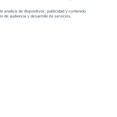
0.8 mm
9.6 mm
11 mm
24°
/
17°
22°
/
17°
24°
/
17°
26°
/
13°
e análisis de dispositivos, publicidad y contenido
n de audiencia y desarrollo de servicios.
-
29
km/h
9
-
19
km/h
5
-
15
km/h
10
-
27
km/h
o
Noreste
2 Bajo
°
13
-
29 km/h
FPS:
no
Noreste
1 Bajo
°
12
-
28 km/h
FPS:
no
Noreste
1 Bajo
°
8
-
25 km/h
FPS:
no
Noreste
0 Bajo
°
4
-
16 km/h
FPS:
no