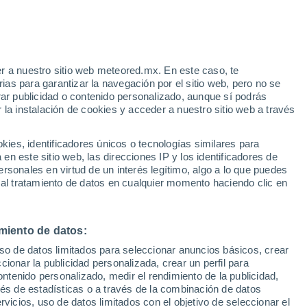
Huracán
Dolphin A 3.094 kms de distancia
e
r a nuestro sitio web meteored.mx. En este caso, te
:
50%
as para garantizar la navegación por el sitio web, pero no se
rar publicidad o contenido personalizado, aunque sí podrás
 la instalación de cookies y acceder a nuestro sitio web a través
he en
es, identificadores únicos o tecnologías similares para
y
n este sitio web, las direcciones IP y los identificadores de
rsonales en virtud de un interés legítimo, algo a lo que puedes
eratura
Radar de lluvia
Satélites
Modelos
 al tratamiento de datos en cualquier momento haciendo clic en
miento de datos:
omingo
Lunes
Martes
Miércoles
uso de datos limitados para seleccionar anuncios básicos, crear
9 Ago
10 Ago
11 Ago
12 Ago
ccionar la publicidad personalizada, crear un perfil para
ontenido personalizado, medir el rendimiento de la publicidad,
vés de estadísticas o a través de la combinación de datos
rvicios, uso de datos limitados con el objetivo de seleccionar el
70%
90%
80%