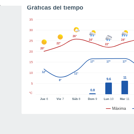
Gráficas del tiempo
35
30
26°
24°
24°
25
22°
22°
20°
20
17°
17°
17°
15
12°
10
11°
11
9.6
8°
5
0.8
°C
Jue
6
Vie
7
Sáb
8
Dom
9
Lun
10
Mar
11
Máxima