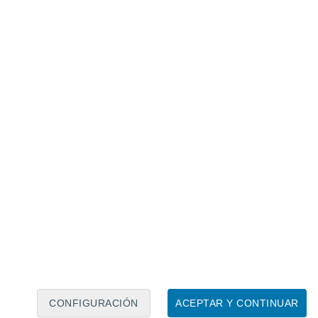
Calendario lunar
Lun
Mar
Mié
Jue
Vie
Sáb
Dom
6
7
8
9
10
11
12
13
14
15
16
17
18
19
CONFIGURACIÓN
ACEPTAR Y CONTINUAR