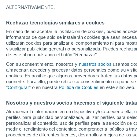
14°
ALTERNATIVAMENTE,
Rechazar tecnologías similares a cookies
Menguant
En caso de no aceptar la instalación de cookies, puedes accede
Iluminada
Sensación de 14°
informamos de que solo se instalarán cookies que sean necesari
utilizarán cookies para analizar el comportamiento ni para most
visualizar publicidad general no personalizada. Puedes rechazar
de este abono pulsando el botón "Rechazar".
Predicción
Se avecinan tormentas fuertes esta tarde-noc
Con su consentimiento, nosotros y
nuestros socios
usamos cooki
CDMX: lluvias intensas, descargas eléctricas 
almacenar, acceder y procesar datos personales como su visita e
posible granizo
cookies. Es posible que algunos proveedores traten tus datos pe
Clima 1 - 7 días
Por hora
Actualidad
Mapa de temp
oponerte. Para ello, puede retirar su consentimiento u oponerse
"Configurar"
o en nuestra
Política de Cookies
en este sitio web.
Nosotros y nuestros socios hacemos el siguiente trata
Mañana
Sábado
D
Hoy
Almacenar la información en un dispositivo y/o acceder a ella, 
7 Ago
8 Ago
6 Ago
perfiles para publicidad personalizada, utilizar perfiles para sele
personalizar el contenido, uso de perfiles para la selección de c
medir el rendimiento del contenido, comprender al público a tra
procedentes de diferentes fuentes, desarrollo y mejora de los se