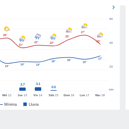
60
27°
26°
25°
23°
22°
40
22°
21°
17°
16°
16°
15°
14°
14°
13°
20
3.1
2.7
0.5
mm
Mié
12
Jue
13
Vie
14
Sáb
15
Dom
16
Lun
17
Mar
18
Mínima
Lluvia