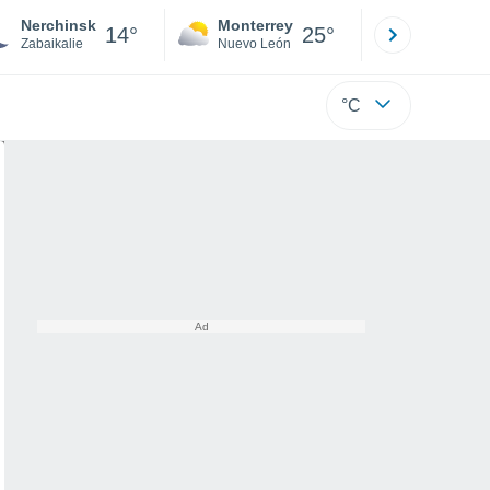
Nerchinsk
Monterrey
Mexicali
14°
25°
Zabaikalie
Nuevo León
Baja C
°C