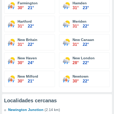
Farmington
Hamden
30°
21°
31°
23°
Hartford
Meriden
31°
22°
31°
22°
New Britain
New Canaan
31°
22°
31°
22°
New Haven
New London
30°
24°
28°
22°
New Milford
Newtown
30°
21°
30°
22°
Localidades cercanas
Newington Junction
(2.14 km)