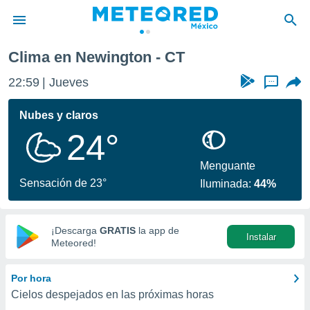
Clima en Newington - CT
privacidad
22:59
Jueves
...
o de
mx
mx) ha sido
Nubes y claros
or
24°
es para
ue la
 que se
Menguante
e calidad.
Sensación de 23°
Iluminada:
44%
eder a este
ediante las
opciones:
¡Descarga
GRATIS
la app de
Instalar
ookies y
Meteored!
e forma
Por hora
d digital
Cielos despejados en las próximas horas
ada, basada