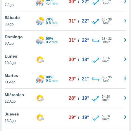
30°
/
22°
ublicidad y
4.4 mm
km/h
7 Ago
do en
Sábado
 mismo.
70%
15
-
38
31°
/
22°
0.6 mm
km/h
sultar más
8 Ago
 en nuestra
 Cookies
y
Domingo
50%
13
-
32
31°
/
22°
ualquier
0.2 mm
km/h
9 Ago
ento
Lunes
 botón
9
-
26
30°
/
18°
km/h
10 Ago
ación de
kies
 disponible
Martes
80%
10
-
35
29°
/
21°
e nuestra
9.3 mm
km/h
11 Ago
.
Miércoles
IVAMENTE,
6
-
20
28°
/
19°
km/h
12 Ago
as
Jueves
8
-
26
29°
/
19°
 a cookies
km/h
13 Ago
 no aceptar