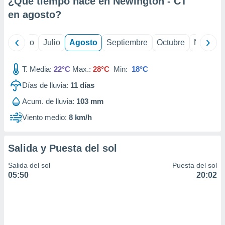
¿Qué tiempo hace en Newington - CT
ados con el
 seleccionar
en
agosto
?
o.
calización
yo
Junio
Julio
Agosto
Septiembre
Octubre
Noviemb
precisa e
ión mediante
T. Media:
22°C
Max.:
28°C
Min:
18°C
, publicidad
Días de lluvia:
11
días
dos,
Acum. de lluvia:
103 mm
 publicidad
,
Viento medio:
8 km/h
ón de
 desarrollo
s.
Salida y Puesta del sol
tros 1199
Salida del sol
Puesta del sol
ios
05:50
20:02