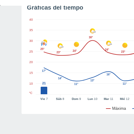
Gráficas del tiempo
40
35
30°
30
25°
24°
24°
25
23°
23°
20
17°
15
16°
14°
13°
21
10
11°
11°
°C
Vie
7
Sáb
8
Dom
9
Lun
10
Mar
11
Mié
12
Máxima