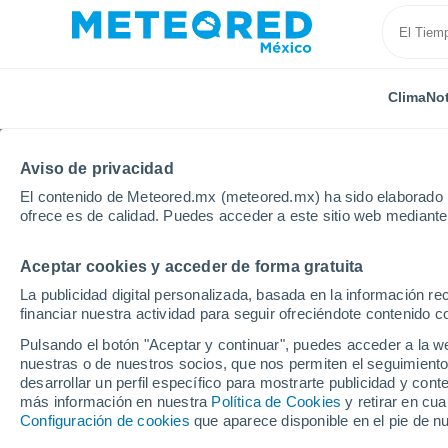
Clima
Not
Aviso de privacidad
El contenido de Meteored.mx (meteored.mx) ha sido elaborado p
ofrece es de calidad. Puedes acceder a este sitio web mediante
Aceptar cookies y acceder de forma gratuita
Inicio
Polonia
Voivodato de Santa Cruz
Nida
La publicidad digital personalizada, basada en la información r
financiar nuestra actividad para seguir ofreciéndote contenido c
Clima en Nida
Pulsando el botón "Aceptar y continuar", puedes acceder a la w
nuestras o de nuestros socios, que nos permiten el seguimiento
20:48
Viernes
desarrollar un perfil específico para mostrarte publicidad y co
más información en nuestra
Política de Cookies
y retirar en cu
Configuración de cookies
que aparece disponible en el pie de n
Parcialmente nuboso