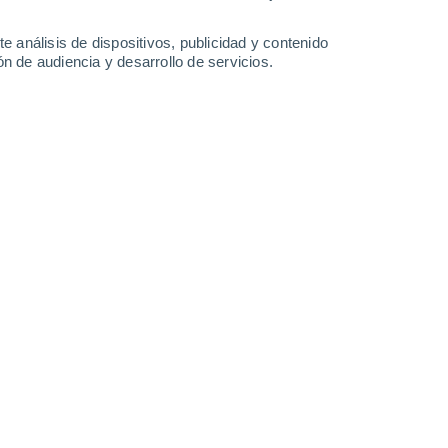
30°
/
13°
24°
/
16°
23°
/
11°
25°
/
12°
e análisis de dispositivos, publicidad y contenido
n de audiencia y desarrollo de servicios.
-
29
km/h
19
-
41
km/h
9
-
25
km/h
10
-
26
km/h
nuboso
Norte
1 Bajo
°
10
-
23 km/h
FPS:
no
s
Norte
1 Bajo
°
9
-
23 km/h
FPS:
no
nuboso
Norte
0 Bajo
°
6
-
19 km/h
FPS:
no
nuboso
Noreste
0 Bajo
°
5
-
12 km/h
FPS:
no