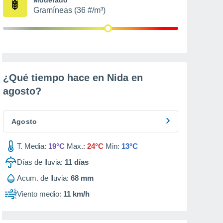
Gramíneas (36 #/m³)
¿Qué tiempo hace en Nida en
agosto
?
Agosto
T. Media:
19°C
Max.:
24°C
Min:
13°C
Días de lluvia:
11
días
Acum. de lluvia:
68 mm
Viento medio:
11 km/h