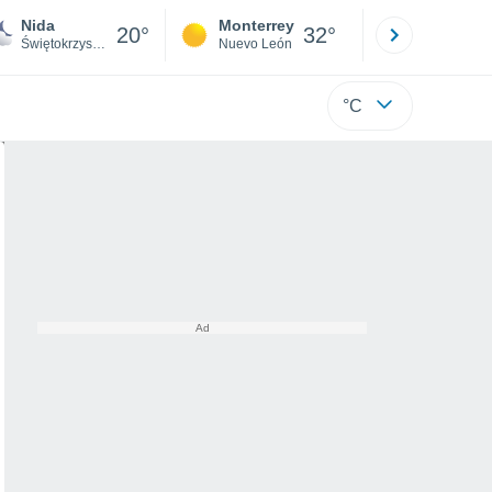
Nida
Monterrey
Mexicali
20°
32°
Świętokrzyskie
Nuevo León
Baja C
°C