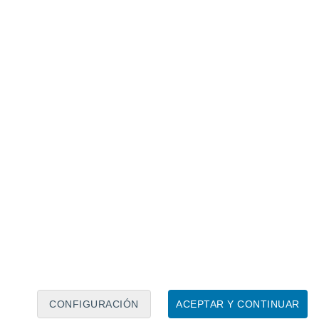
Calendario lunar
Lun
Mar
Mié
Jue
Vie
Sáb
Dom
7
8
9
10
11
12
13
14
15
16
17
18
19
20
CONFIGURACIÓN
ACEPTAR Y CONTINUAR