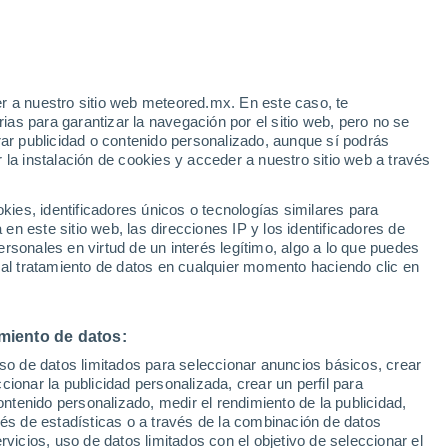
r a nuestro sitio web meteored.mx. En este caso, te
h
as para garantizar la navegación por el sitio web, pero no se
rar publicidad o contenido personalizado, aunque sí podrás
 la instalación de cookies y acceder a nuestro sitio web a través
a
es, identificadores únicos o tecnologías similares para
n este sitio web, las direcciones IP y los identificadores de
rsonales en virtud de un interés legítimo, algo a lo que puedes
osidad
Radar de lluvia
Satélites
Modelos
 al tratamiento de datos en cualquier momento haciendo clic en
miento de datos:
Lunes
Martes
Miércoles
Jueves
uso de datos limitados para seleccionar anuncios básicos, crear
10 Ago
11 Ago
12 Ago
13 Ago
ccionar la publicidad personalizada, crear un perfil para
ontenido personalizado, medir el rendimiento de la publicidad,
vés de estadísticas o a través de la combinación de datos
rvicios, uso de datos limitados con el objetivo de seleccionar el