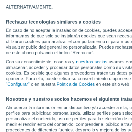
20°
ALTERNATIVAMENTE,
Rechazar tecnologías similares a cookies
Noreste
En caso de no aceptar la instalación de cookies, puedes accede
Sensación de 20°
6
-
10 km/
informamos de que solo se instalarán cookies que sean necesari
utilizarán cookies para analizar el comportamiento ni para most
visualizar publicidad general no personalizada. Puedes rechazar
de este abono pulsando el botón "Rechazar".
Actualidad
Poder felino: formas en que un gato mejora l
Con su consentimiento, nosotros y
nuestros socios
usamos cooki
salud mental y llena de paz tu vida
almacenar, acceder y procesar datos personales como su visita e
cookies. Es posible que algunos proveedores traten tus datos pe
Clima 1 - 7 días
Por hora
Actualidad
Mapa de nub
oponerte. Para ello, puede retirar su consentimiento u oponerse
"Configurar"
o en nuestra
Política de Cookies
en este sitio web.
Nosotros y nuestros socios hacemos el siguiente trata
Mañana
Domingo
Hoy
Almacenar la información en un dispositivo y/o acceder a ella, 
8 Ago
9 Ago
7 Ago
perfiles para publicidad personalizada, utilizar perfiles para sele
personalizar el contenido, uso de perfiles para la selección de c
medir el rendimiento del contenido, comprender al público a tra
procedentes de diferentes fuentes, desarrollo y mejora de los se
90%