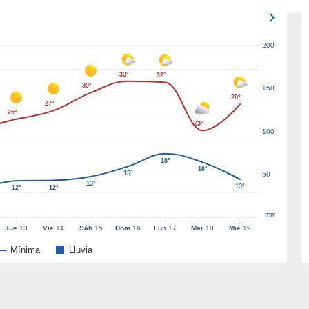
200
33°
32°
30°
150
28°
27°
25°
23°
100
18°
16°
15°
50
13°
13°
12°
12°
mm
Jue
13
Vie
14
Sáb
15
Dom
16
Lun
17
Mar
18
Mié
19
Mínima
Lluvia