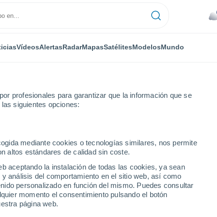
icias
Vídeos
Alertas
Radar
Mapas
Satélites
Modelos
Mundo
or profesionales para garantizar que la información que se
 las siguientes opciones:
ecogida mediante cookies o tecnologías similares, nos permite
on altos estándares de calidad sin coste.
eb aceptando la instalación de todas las cookies, ya sean
 y análisis del comportamiento en el sitio web, así como
...
ntenido personalizado en función del mismo. Puedes consultar
alquier momento el consentimiento pulsando el botón
Por hora
uestra página web.
Cielos nubosos en las próximas
horas