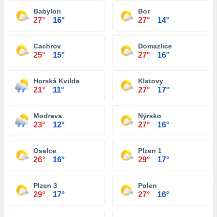
Babylon
Bor
27°
16°
27°
14°
Cachrov
Domazlice
25°
15°
27°
16°
Horská Kvilda
Klatovy
21°
11°
27°
17°
Modrava
Nýrsko
23°
12°
27°
16°
Oselce
Plzen 1
26°
16°
29°
17°
Plzen 3
Polen
29°
17°
27°
16°