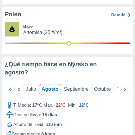
ados con el
 seleccionar
o.
Polen
Detalle
calización
Bajo
precisa e
Artemisa (25 #/m³)
ión mediante
, publicidad
dos,
 publicidad
¿Qué tiempo hace en Nýrsko en
,
agosto
?
ón de
 desarrollo
s.
yo
Junio
Julio
Agosto
Septiembre
Octubre
Noviemb
tros 1199
ios
T. Media:
17°C
Max.:
22°C
Min:
12°C
Días de lluvia:
15
días
Acum. de lluvia:
110 mm
Viento medio:
8 km/h