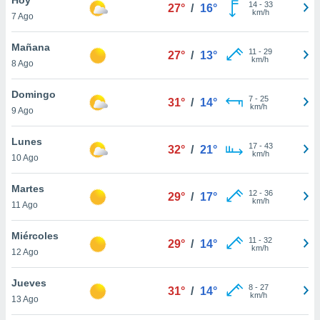
ublicidad y
14
-
33
27°
/
16°
km/h
7 Ago
do en
 mismo.
Mañana
11
-
29
27°
/
13°
sultar más
km/h
8 Ago
 en nuestra
 Cookies
y
Domingo
7
-
25
ualquier
31°
/
14°
km/h
9 Ago
ento
 botón
Lunes
17
-
43
32°
/
21°
ación de
km/h
10 Ago
kies
 disponible
Martes
12
-
36
e nuestra
29°
/
17°
km/h
11 Ago
.
Miércoles
IVAMENTE,
11
-
32
29°
/
14°
km/h
12 Ago
as
Jueves
8
-
27
31°
/
14°
 a cookies
km/h
13 Ago
 no aceptar