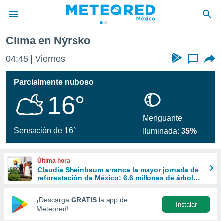
Clima en Nýrsko
privacidad
04:45
Viernes
...
o de
mx
mx) ha sido
Parcialmente nuboso
or
16°
es para
ue la
 que se
Menguante
e calidad.
Sensación de 16°
Iluminada:
35%
eder a este
ediante las
opciones:
Última hora
Claudia Sheinbaum arranca la mayor jornada de
ookies y
reforestación de México: 6.6 millones de árboles
e forma
este 9 de agosto
¡Descarga
GRATIS
la app de
Instalar
d digital
Meteored!
ada, basada