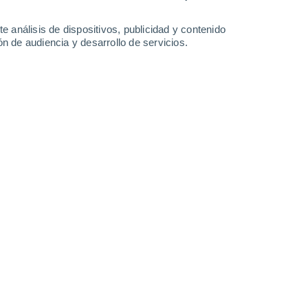
0.2 mm
0.4 mm
40°
/
22°
40°
/
27°
38°
/
25°
35°
/
20°
e análisis de dispositivos, publicidad y contenido
n de audiencia y desarrollo de servicios.
-
47
km/h
27
-
46
km/h
18
-
38
km/h
15
-
56
km/h
osto
Sur
4 Medio
14
-
29 km/h
FPS:
6-10
Sur
2 Bajo
16
-
31 km/h
FPS:
no
Sur
1 Bajo
16
-
31 km/h
FPS:
no
Sureste
0 Bajo
10
-
29 km/h
FPS:
no