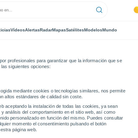
icias
Vídeos
Alertas
Radar
Mapas
Satélites
Modelos
Mundo
or profesionales para garantizar que la información que se
 las siguientes opciones:
n
ecogida mediante cookies o tecnologías similares, nos permite
on altos estándares de calidad sin coste.
eb aceptando la instalación de todas las cookies, ya sean
 y análisis del comportamiento en el sitio web, así como
...
ntenido personalizado en función del mismo. Puedes consultar
alquier momento el consentimiento pulsando el botón
Por hora
uestra página web.
Cielos despejados en las
próximas horas