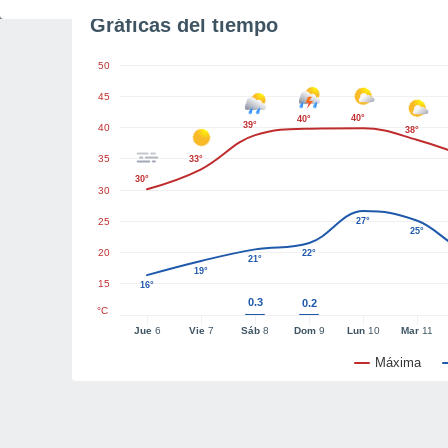
Gráficas del tiempo
50
45
40°
40°
39°
40
38°
35
33°
30°
30
25
27°
25°
20
22°
21°
19°
15
16°
0.3
0.2
°C
Jue
6
Vie
7
Sáb
8
Dom
9
Lun
10
Mar
11
Máxima