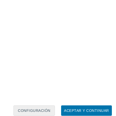
Calendario lunar
Lun
Mar
Mié
Jue
Vie
Sáb
Dom
6
7
8
9
10
11
12
13
14
15
16
17
18
19
CONFIGURACIÓN
ACEPTAR Y CONTINUAR