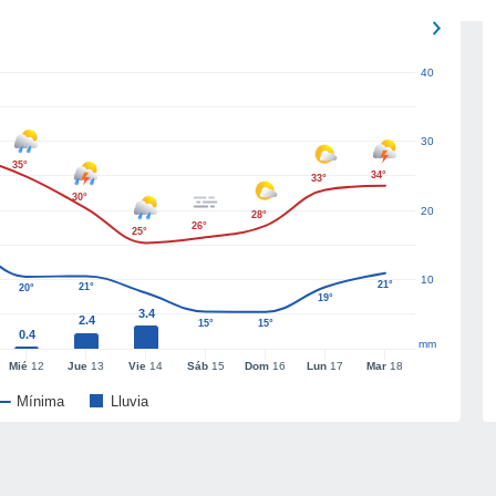
40
30
35°
34°
33°
30°
20
28°
26°
25°
10
21°
21°
20°
19°
3.4
2.4
15°
15°
0.4
mm
Mié
12
Jue
13
Vie
14
Sáb
15
Dom
16
Lun
17
Mar
18
Mínima
Lluvia