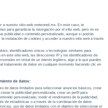
r a nuestro sitio web meteored.mx. En este caso, te
/h
as para garantizar la navegación por el sitio web, pero no se
rar publicidad o contenido personalizado, aunque sí podrás
 la instalación de cookies y acceder a nuestro sitio web a través
Niño,
es, identificadores únicos o tecnologías similares para
n este sitio web, las direcciones IP y los identificadores de
rsonales en virtud de un interés legítimo, algo a lo que puedes
eratura
Radar de lluvia
Satélites
Modelos
 al tratamiento de datos en cualquier momento haciendo clic en
miento de datos:
omingo
Lunes
Martes
Miércoles
uso de datos limitados para seleccionar anuncios básicos, crear
9 Ago
10 Ago
11 Ago
12 Ago
ccionar la publicidad personalizada, crear un perfil para
ontenido personalizado, medir el rendimiento de la publicidad,
vés de estadísticas o a través de la combinación de datos
rvicios, uso de datos limitados con el objetivo de seleccionar el
30%
50%