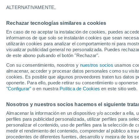
30°
ALTERNATIVAMENTE,
Rechazar tecnologías similares a cookies
Sur
En caso de no aceptar la instalación de cookies, puedes accede
Sensación de 31°
14
-
29 km
informamos de que solo se instalarán cookies que sean necesari
utilizarán cookies para analizar el comportamiento ni para most
visualizar publicidad general no personalizada. Puedes rechazar
de este abono pulsando el botón "Rechazar".
Predicción
"Esto es solo el principio": se espera que El 
Con su consentimiento, nosotros y
nuestros socios
usamos cooki
que ya es fuerte, se intensifique aún más
almacenar, acceder y procesar datos personales como su visita e
cookies. Es posible que algunos proveedores traten tus datos pe
Clima 1 - 7 días
Por hora
Actualidad
Mapa de temp
oponerte. Para ello, puede retirar su consentimiento u oponerse
"Configurar"
o en nuestra
Política de Cookies
en este sitio web.
Nosotros y nuestros socios hacemos el siguiente trata
Mañana
Sábado
D
Hoy
Almacenar la información en un dispositivo y/o acceder a ella, 
7 Ago
8 Ago
6 Ago
perfiles para publicidad personalizada, utilizar perfiles para sele
personalizar el contenido, uso de perfiles para la selección de c
medir el rendimiento del contenido, comprender al público a tra
procedentes de diferentes fuentes, desarrollo y mejora de los se
40%