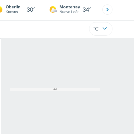
Oberlin
Monterrey
Mexicali
30°
34°
Kansas
Nuevo León
Baja C
°C