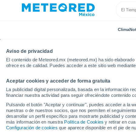
Clima
Not
Aviso de privacidad
El contenido de Meteored.mx (meteored.mx) ha sido elaborado p
ofrece es de calidad. Puedes acceder a este sitio web mediante
Aceptar cookies y acceder de forma gratuita
Inicio
Estados Unidos
Estado de Kansas
Oberli
La publicidad digital personalizada, basada en la información r
financiar nuestra actividad para seguir ofreciéndote contenido c
Clima en Oberlin - KS
Pulsando el botón "Aceptar y continuar", puedes acceder a la w
nuestras o de nuestros socios, que nos permiten el seguimiento
17:16
Jueves
desarrollar un perfil específico para mostrarte publicidad y co
más información en nuestra
Política de Cookies
y retirar en cu
Configuración de cookies
que aparece disponible en el pie de n
Soleado