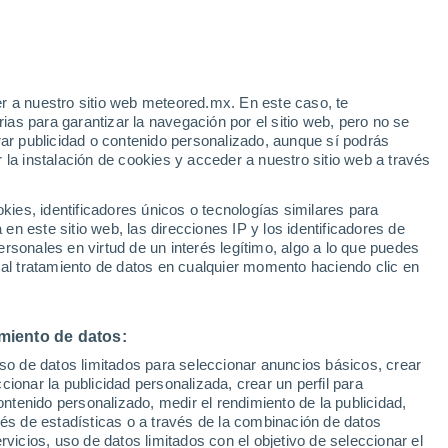
e
r a nuestro sitio web meteored.mx. En este caso, te
:
32%
as para garantizar la navegación por el sitio web, pero no se
rar publicidad o contenido personalizado, aunque sí podrás
 la instalación de cookies y acceder a nuestro sitio web a través
 vive
es, identificadores únicos o tecnologías similares para
a
n este sitio web, las direcciones IP y los identificadores de
rsonales en virtud de un interés legítimo, algo a lo que puedes
eratura
Radar de lluvia
Satélites
Modelos
 al tratamiento de datos en cualquier momento haciendo clic en
miento de datos:
Lunes
Martes
Miércoles
Jueves
uso de datos limitados para seleccionar anuncios básicos, crear
10 Ago
11 Ago
12 Ago
13 Ago
ccionar la publicidad personalizada, crear un perfil para
ontenido personalizado, medir el rendimiento de la publicidad,
vés de estadísticas o a través de la combinación de datos
rvicios, uso de datos limitados con el objetivo de seleccionar el
60%