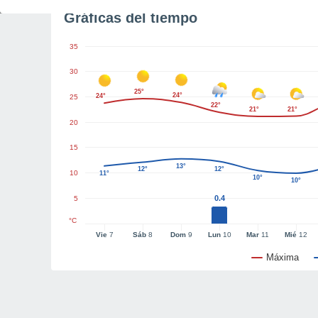
Gráficas del tiempo
35
30
25°
24°
24°
25
22°
21°
21°
20
15
13°
12°
12°
10
11°
10°
10°
0.4
5
°C
Vie
7
Sáb
8
Dom
9
Lun
10
Mar
11
Mié
12
Máxima