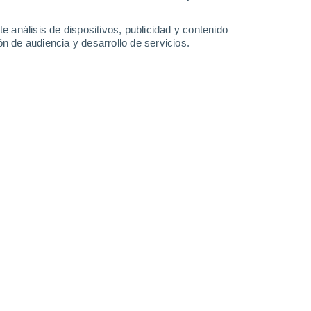
0.4 mm
22°
/
12°
21°
/
10°
21°
/
10°
24°
/
11°
e análisis de dispositivos, publicidad y contenido
n de audiencia y desarrollo de servicios.
-
45
km/h
9
-
47
km/h
7
-
40
km/h
9
-
51
km/h
Suroeste
0 Bajo
0°
5
-
31 km/h
FPS:
no
ado
Suroeste
0 Bajo
8°
1
-
26 km/h
FPS:
no
ado
Suroeste
0 Bajo
7°
1
-
18 km/h
FPS:
no
ado
Noroeste
0 Bajo
6°
1
-
15 km/h
FPS:
no