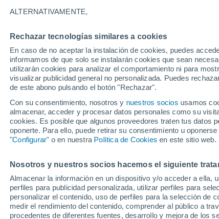
14°
ALTERNATIVAMENTE,
Rechazar tecnologías similares a cookies
Menguant
En caso de no aceptar la instalación de cookies, puedes accede
Iluminada
Sensación de 14°
informamos de que solo se instalarán cookies que sean necesari
utilizarán cookies para analizar el comportamiento ni para most
visualizar publicidad general no personalizada. Puedes rechazar
de este abono pulsando el botón "Rechazar".
Ocio
Gran fiesta gatuna en CDMX: este 9 de agosto
Con su consentimiento, nosotros y
nuestros socios
usamos cooki
el GatoFest, un evento familiar y altruista par
almacenar, acceder y procesar datos personales como su visita e
ayudar
cookies. Es posible que algunos proveedores traten tus datos pe
Clima 1 - 7 días
Por hora
Actualidad
Mapa de temp
oponerte. Para ello, puede retirar su consentimiento u oponerse
"Configurar"
o en nuestra
Política de Cookies
en este sitio web.
Nosotros y nuestros socios hacemos el siguiente trata
Mañana
Domingo
Hoy
Almacenar la información en un dispositivo y/o acceder a ella, 
8 Ago
9 Ago
7 Ago
perfiles para publicidad personalizada, utilizar perfiles para sele
personalizar el contenido, uso de perfiles para la selección de c
medir el rendimiento del contenido, comprender al público a tra
procedentes de diferentes fuentes, desarrollo y mejora de los se