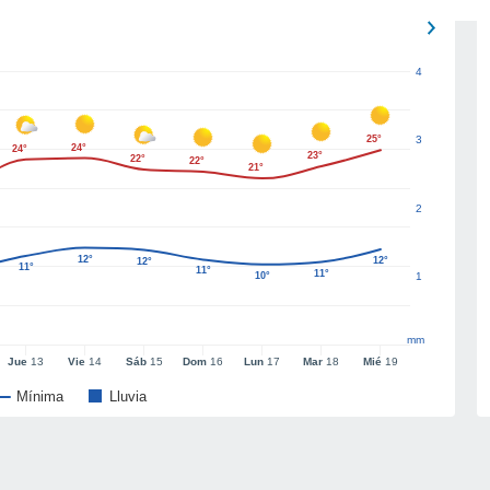
4
25°
3
24°
24°
23°
22°
22°
21°
2
12°
12°
12°
11°
11°
11°
10°
1
mm
Jue
13
Vie
14
Sáb
15
Dom
16
Lun
17
Mar
18
Mié
19
Mínima
Lluvia