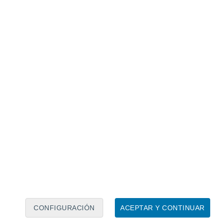
Calendario lunar
Lun
Mar
Mié
Jue
Vie
Sáb
Dom
7
8
9
10
11
12
13
14
15
16
17
18
19
20
CONFIGURACIÓN
ACEPTAR Y CONTINUAR