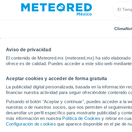
Clima
Not
Aviso de privacidad
El contenido de Meteored.mx (meteored.mx) ha sido elaborado p
ofrece es de calidad. Puedes acceder a este sitio web mediante
Aceptar cookies y acceder de forma gratuita
Inicio
Perú
Departamento de Moquegua
Omate
La publicidad digital personalizada, basada en la información r
financiar nuestra actividad para seguir ofreciéndote contenido c
Clima en Omate
Pulsando el botón "Aceptar y continuar", puedes acceder a la w
nuestras o de nuestros socios, que nos permiten el seguimiento
23:07
Viernes
desarrollar un perfil específico para mostrarte publicidad y co
más información en nuestra
Política de Cookies
y retirar en cu
Configuración de cookies
que aparece disponible en el pie de n
Cielo despejado