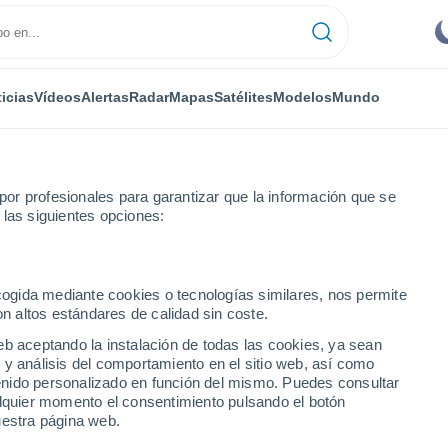
icias
Vídeos
Alertas
Radar
Mapas
Satélites
Modelos
Mundo
or profesionales para garantizar que la información que se
 las siguientes opciones:
ecogida mediante cookies o tecnologías similares, nos permite
on altos estándares de calidad sin coste.
eb aceptando la instalación de todas las cookies, ya sean
 y análisis del comportamiento en el sitio web, así como
...
ntenido personalizado en función del mismo. Puedes consultar
alquier momento el consentimiento pulsando el botón
Por hora
uestra página web.
Cielos despejados en las
próximas horas