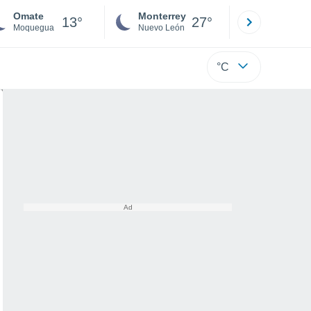
Omate
Monterrey
Mexicali
13°
27°
Moquegua
Nuevo León
Baja C
°C