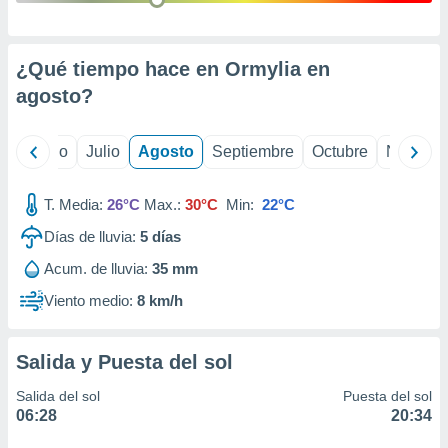
ados con el
 seleccionar
o.
¿Qué tiempo hace en Ormylia en
calización
precisa e
agosto
?
ión mediante
, publicidad
yo
Junio
Julio
Agosto
Septiembre
Octubre
Noviemb
dos,
 publicidad
T. Media:
26°C
Max.:
30°C
Min:
22°C
,
Días de lluvia:
5
días
ón de
 desarrollo
Acum. de lluvia:
35 mm
s.
Viento medio:
8 km/h
tros 1199
ios
Salida y Puesta del sol
Salida del sol
Puesta del sol
06:28
20:34