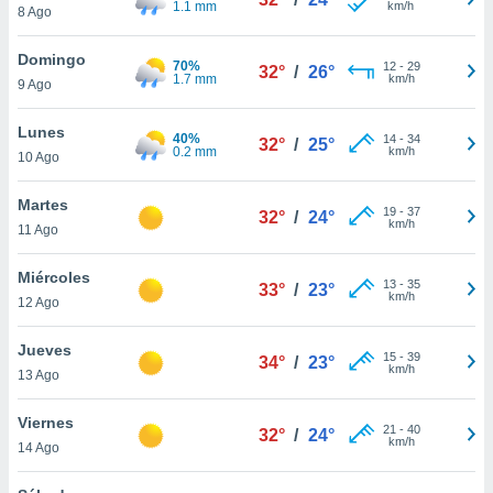
1.1 mm
km/h
ublicidad y
8 Ago
do en
Domingo
70%
12
-
29
 mismo.
32°
/
26°
1.7 mm
km/h
9 Ago
sultar más
 en nuestra
Lunes
 Cookies
y
40%
14
-
34
32°
/
25°
0.2 mm
km/h
ualquier
10 Ago
ento
Martes
19
-
37
32°
/
24°
 botón
km/h
11 Ago
ación de
kies
Miércoles
 disponible
13
-
35
33°
/
23°
km/h
e nuestra
12 Ago
.
Jueves
15
-
39
34°
/
23°
IVAMENTE,
km/h
13 Ago
Viernes
as
21
-
40
32°
/
24°
km/h
14 Ago
 a cookies
 no aceptar