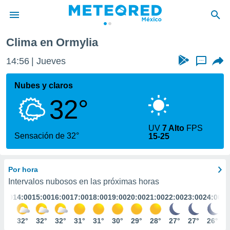
Clima en Ormylia
privacidad
14:56
Jueves
...
o de
mx
mx) ha sido
Nubes y claros
or
32°
es para
ue la
 que se
UV
7 Alto
FPS
e calidad.
Sensación de 32°
15-25
eder a este
ediante las
opciones:
Por hora
ookies y
Intervalos nubosos en las próximas horas
e forma
3:00
14:00
15:00
16:00
17:00
18:00
19:00
20:00
21:00
22:00
23:00
24:00
d digital
32°
32°
32°
32°
31°
31°
30°
29°
28°
27°
27°
26°
ada, basada