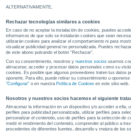
A - V
ALTERNATIVAMENTE,
A
Rechazar tecnologías similares a cookies
Achinos
En caso de no aceptar la instalación de cookies, puedes accede
informamos de que solo se instalarán cookies que sean necesari
Aghion Oros
utilizarán cookies para analizar el comportamiento ni para most
visualizar publicidad general no personalizada. Puedes rechazar
Agios Athanasios
de este abono pulsando el botón "Rechazar".
Agios Georgios
Con su consentimiento, nosotros y
nuestros socios
usamos cooki
almacenar, acceder y procesar datos personales como su visita e
D
cookies. Es posible que algunos proveedores traten tus datos pe
oponerte. Para ello, puede retirar su consentimiento u oponerse
Dion
"Configurar"
o en nuestra
Política de Cookies
en este sitio web.
E
Nosotros y nuestros socios hacemos el siguiente trata
Echedoros
Almacenar la información en un dispositivo y/o acceder a ella, 
perfiles para publicidad personalizada, utilizar perfiles para sele
Edessa
personalizar el contenido, uso de perfiles para la selección de c
medir el rendimiento del contenido, comprender al público a tra
Efkarpia
procedentes de diferentes fuentes, desarrollo y mejora de los se