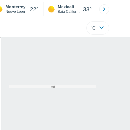
Monterrey
Mexicali
Tijuana
22°
33°
Nuevo León
Baja California
Baja C
°C