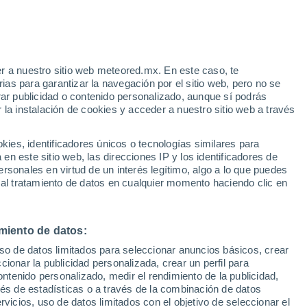
Alistrati
r a nuestro sitio web meteored.mx. En este caso, te
as para garantizar la navegación por el sitio web, pero no se
Anatolikos Olimpos
rar publicidad o contenido personalizado, aunque sí podrás
 la instalación de cookies y acceder a nuestro sitio web a través
Anthemountas
es, identificadores únicos o tecnologías similares para
n este sitio web, las direcciones IP y los identificadores de
rsonales en virtud de un interés legítimo, algo a lo que puedes
 al tratamiento de datos en cualquier momento haciendo clic en
miento de datos:
Elafina
uso de datos limitados para seleccionar anuncios básicos, crear
ccionar la publicidad personalizada, crear un perfil para
Eleftherio Kordelio
ontenido personalizado, medir el rendimiento de la publicidad,
vés de estadísticas o a través de la combinación de datos
rvicios, uso de datos limitados con el objetivo de seleccionar el