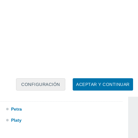
Moudania
Mouries
Níkiti
Ormylia
CONFIGURACIÓN
ACEPTAR Y CONTINUAR
Petra
Platy