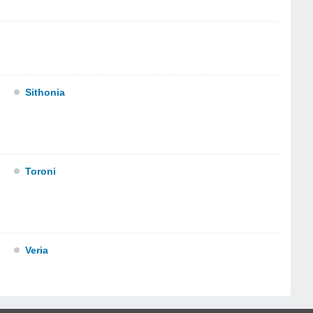
Sithonia
Toroni
Veria