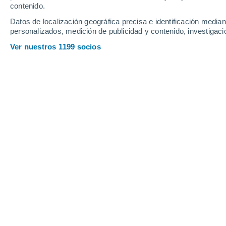
contenido.
G
Datos de localización geográfica precisa e identificación mediant
Giannitsa
personalizados, medición de publicidad y contenido, investigació
Ver nuestros 1199 socios
I
Iraklia
K
Kalamaria
Kallikratia
Kassandra
L
Lagkadas
M