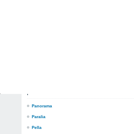
Meliki
Michaniona
Migdonia
N
Naousa
Nigrita
O
Oreokastro
P
Panorama
Paralia
Pella