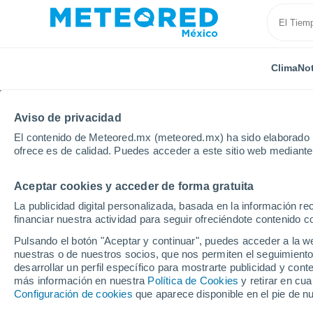
Clima
Not
Aviso de privacidad
El contenido de Meteored.mx (meteored.mx) ha sido elaborado p
ofrece es de calidad. Puedes acceder a este sitio web mediante
Aceptar cookies y acceder de forma gratuita
Inicio
Grecia
Macedonia Central
Localidades
La publicidad digital personalizada, basada en la información r
financiar nuestra actividad para seguir ofreciéndote contenido c
Clima en todas las ci
Pulsando el botón "Aceptar y continuar", puedes acceder a la w
Central
nuestras o de nuestros socios, que nos permiten el seguimiento
desarrollar un perfil específico para mostrarte publicidad y co
más información en nuestra
Política de Cookies
y retirar en cu
Todas las localidades de Macedonia Central
Configuración de cookies
que aparece disponible en el pie de n