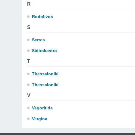
R
Rodolivos
S
Serres
Sidirokastro
T
Thessaloniki
Thessaloniki
V
Vegoritida
Vergina