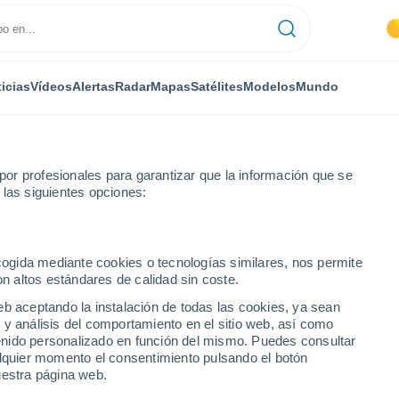
icias
Vídeos
Alertas
Radar
Mapas
Satélites
Modelos
Mundo
or profesionales para garantizar que la información que se
 las siguientes opciones:
ecogida mediante cookies o tecnologías similares, nos permite
on altos estándares de calidad sin coste.
udades de Macedonia
eb aceptando la instalación de todas las cookies, ya sean
 y análisis del comportamiento en el sitio web, así como
ntenido personalizado en función del mismo. Puedes consultar
alquier momento el consentimiento pulsando el botón
uestra página web.