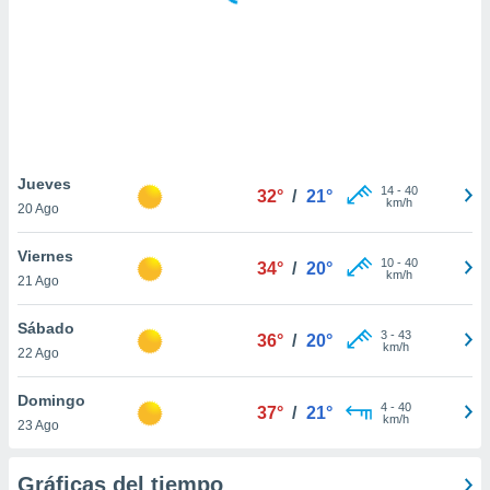
ste abono
 botón
.
nto,
cios
kies,
Jueves
14
-
40
ores únicos
32°
/
21°
km/h
20 Ago
as similares
nar,
Viernes
rocesar
10
-
40
34°
/
20°
km/h
onales como
21 Ago
 este sitio
recciones IP
Sábado
3
-
43
36°
/
20°
ficadores de
km/h
22 Ago
 posible
s
Domingo
 traten tus
4
-
40
37°
/
21°
km/h
nales en
23 Ago
 interés
go a lo que
Gráficas del tiempo
nerte. Para