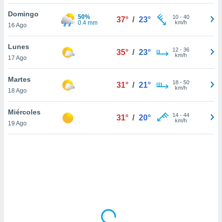
ón de
uedes
Domingo
50%
10
-
40
37°
/
23°
uestro sitio
0.4 mm
km/h
16 Ago
ed.mx. En
te
Lunes
 de que
12
-
36
35°
/
23°
km/h
17 Ago
talarán
e sean
para
Martes
18
-
50
31°
/
21°
a
km/h
18 Ago
por el sitio
o se
Miércoles
14
-
44
cookies para
31°
/
20°
km/h
19 Ago
nto ni para
licidad o
ado, aunque
sualizar
general no
ada. Puedes
 instalación
y acceder a
io web a