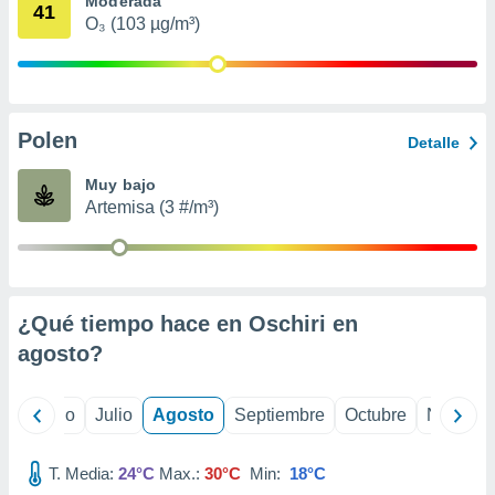
Moderada
ados con el
41
 seleccionar
O₃ (103 µg/m³)
o.
calización
precisa e
ión mediante
Polen
Detalle
, publicidad
Muy bajo
dos,
Artemisa (3 #/m³)
 publicidad
,
ón de
 desarrollo
s.
¿Qué tiempo hace en Oschiri en
tros 1199
agosto
?
ios
yo
Junio
Julio
Agosto
Septiembre
Octubre
Noviemb
T. Media:
24°C
Max.:
30°C
Min:
18°C