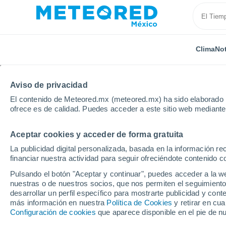
Clima
Not
Aviso de privacidad
El contenido de Meteored.mx (meteored.mx) ha sido elaborado p
ofrece es de calidad. Puedes acceder a este sitio web mediante
Aceptar cookies y acceder de forma gratuita
Inicio
Estado de Aguascalientes
Pabellón de Arteag
La publicidad digital personalizada, basada en la información r
financiar nuestra actividad para seguir ofreciéndote contenido c
Clima en Pabellón de A
Pulsando el botón "Aceptar y continuar", puedes acceder a la w
nuestras o de nuestros socios, que nos permiten el seguimiento
22:52
Viernes
desarrollar un perfil específico para mostrarte publicidad y co
más información en nuestra
Política de Cookies
y retirar en cu
Configuración de cookies
que aparece disponible en el pie de n
Cielo despejado