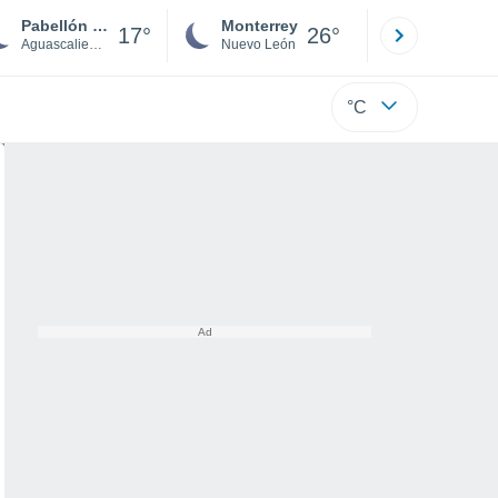
Pabellón de Arteaga
Monterrey
Mexicali
17°
26°
Aguascalientes
Nuevo León
Baja C
°C