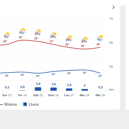
75
30°
29°
28°
27°
50
26°
26°
25°
25
15°
15°
14°
14°
14°
14°
13°
3.8
3.6
2.6
2
0.6
0.2
0.3
mm
Jue
13
Vie
14
Sáb
15
Dom
16
Lun
17
Mar
18
Mié
19
Mínima
Lluvia