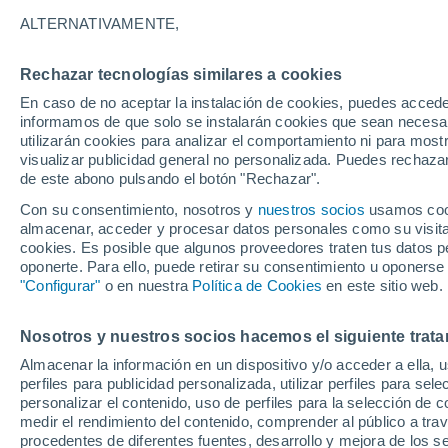
17°
ALTERNATIVAMENTE,
Rechazar tecnologías similares a cookies
Menguant
En caso de no aceptar la instalación de cookies, puedes accede
Iluminada
Sensación de 17°
informamos de que solo se instalarán cookies que sean necesari
utilizarán cookies para analizar el comportamiento ni para most
visualizar publicidad general no personalizada. Puedes rechazar
de este abono pulsando el botón "Rechazar".
Ocio
Gran fiesta gatuna en CDMX: este 9 de agosto
Con su consentimiento, nosotros y
nuestros socios
usamos cooki
el GatoFest, un evento familiar y altruista par
almacenar, acceder y procesar datos personales como su visita e
ayudar
cookies. Es posible que algunos proveedores traten tus datos pe
Clima 1 - 7 días
Por hora
Actualidad
Mapa de temp
oponerte. Para ello, puede retirar su consentimiento u oponerse
"Configurar"
o en nuestra
Política de Cookies
en este sitio web.
Nosotros y nuestros socios hacemos el siguiente trata
Mañana
Domingo
Hoy
Almacenar la información en un dispositivo y/o acceder a ella, 
8 Ago
9 Ago
7 Ago
perfiles para publicidad personalizada, utilizar perfiles para sele
personalizar el contenido, uso de perfiles para la selección de c
medir el rendimiento del contenido, comprender al público a tra
procedentes de diferentes fuentes, desarrollo y mejora de los se
80%
90%
30%