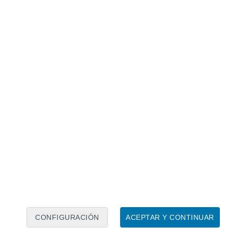
Calendario lunar
Lun
Mar
Mié
Jue
Vie
Sáb
Dom
7
8
9
10
11
12
13
14
15
16
17
18
19
20
CONFIGURACIÓN
ACEPTAR Y CONTINUAR