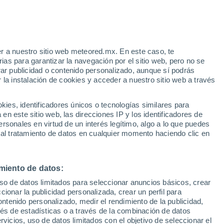
Riesgo de tormentas
Este fin de semana
e
r a nuestro sitio web meteored.mx. En este caso, te
:
31%
as para garantizar la navegación por el sitio web, pero no se
rar publicidad o contenido personalizado, aunque sí podrás
 la instalación de cookies y acceder a nuestro sitio web a través
 vive
es, identificadores únicos o tecnologías similares para
a
n este sitio web, las direcciones IP y los identificadores de
rsonales en virtud de un interés legítimo, algo a lo que puedes
eratura
Radar de lluvia
Satélites
Modelos
 al tratamiento de datos en cualquier momento haciendo clic en
miento de datos:
Lunes
Martes
Miércoles
Jueves
uso de datos limitados para seleccionar anuncios básicos, crear
10 Ago
11 Ago
12 Ago
13 Ago
ccionar la publicidad personalizada, crear un perfil para
ontenido personalizado, medir el rendimiento de la publicidad,
vés de estadísticas o a través de la combinación de datos
rvicios, uso de datos limitados con el objetivo de seleccionar el
90%
80%
50%