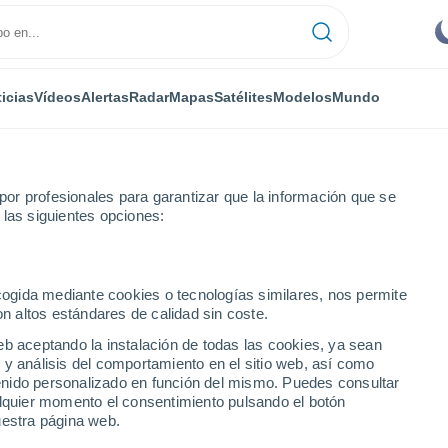
icias
Vídeos
Alertas
Radar
Mapas
Satélites
Modelos
Mundo
or profesionales para garantizar que la información que se
 las siguientes opciones:
a
ecogida mediante cookies o tecnologías similares, nos permite
on altos estándares de calidad sin coste.
rteaga
eb aceptando la instalación de todas las cookies, ya sean
 y análisis del comportamiento en el sitio web, así como
...
ntenido personalizado en función del mismo. Puedes consultar
alquier momento el consentimiento pulsando el botón
Por hora
uestra página web.
Cielos despejados en las
próximas horas