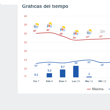
Gráficas del tiempo
40
35
30°
30°
30
28°
27°
27°
26°
25
20
15
15°
14
14°
13°
13°
9.7
10
5.2
1
0.1
°C
Vie
7
Sáb
8
Dom
9
Lun
10
Mar
11
Mié
12
Máxima