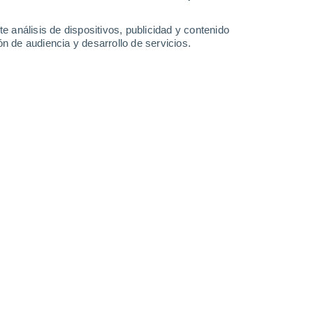
14 mm
1 mm
0.2 mm
26°
/
14°
27°
/
15°
27°
/
13°
28°
/
14°
e análisis de dispositivos, publicidad y contenido
n de audiencia y desarrollo de servicios.
-
33
km/h
6
-
36
km/h
8
-
20
km/h
12
-
36
km/h
7 de agosto
s
Noreste
2 Bajo
°
19
-
38 km/h
FPS:
no
s
Este
1 Bajo
°
19
-
38 km/h
FPS:
no
s
Este
0 Bajo
°
19
-
36 km/h
FPS:
no
s
Este
0 Bajo
°
20
-
35 km/h
FPS:
no