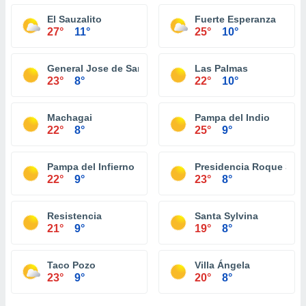
El Sauzalito
Fuerte Esperanza
27°
11°
25°
10°
General Jose de San Martin
Las Palmas
23°
8°
22°
10°
Machagai
Pampa del Indio
22°
8°
25°
9°
Pampa del Infierno
Presidencia Roque Sáe
22°
9°
23°
8°
Resistencia
Santa Sylvina
21°
9°
19°
8°
Taco Pozo
Villa Ángela
23°
9°
20°
8°