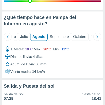
ados con el
 seleccionar
o.
calización
¿Qué tiempo hace en Pampa del
precisa e
Infierno en
agosto
?
ión mediante
, publicidad
yo
Junio
Julio
Agosto
Septiembre
Octubre
Noviemb
dos,
 publicidad
T. Media:
18°C
Max.:
26°C
Min:
12°C
,
Días de lluvia:
4
días
ón de
 desarrollo
Acum. de lluvia:
38 mm
s.
Viento medio:
14 km/h
tros 1199
ios
Salida y Puesta del sol
Salida del sol
Puesta del sol
07:39
18:41