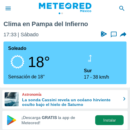
Clima en Pampa del Infierno
privacidad
17:33
Sábado
...
o de
mx
mx) ha sido
Soleado
or
18°
es para
ue la
 que se
Sur
e calidad.
Sensación de 18°
17
38 km/h
eder a este
ediante las
opciones:
Astronomía
La sonda Cassini revela un océano hirviente
ookies y
oculto bajo el hielo de Saturno
e forma
¡Descarga
GRATIS
la app de
Instalar
d digital
Meteored!
ada, basada