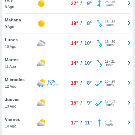
ublicidad y
23
-
45
22°
/
9°
km/h
8 Ago
do en
 mismo.
Mañana
16
-
32
19°
/
8°
sultar más
km/h
9 Ago
 en nuestra
 Cookies
y
Lunes
16
-
30
ualquier
14°
/
10°
km/h
10 Ago
ento
 botón
Martes
11
-
21
14°
/
10°
ación de
km/h
11 Ago
kies
 disponible
Miércoles
70%
15
-
28
e nuestra
18°
/
8°
0.5 mm
km/h
12 Ago
.
Jueves
IVAMENTE,
17
-
33
15°
/
9°
km/h
13 Ago
as
Viernes
7
-
18
17°
/
11°
 a cookies
km/h
14 Ago
 no aceptar