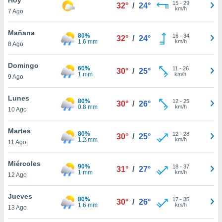
ublicidad y
15
-
29
32°
/
24°
km/h
7 Ago
do en
 mismo.
Mañana
80%
16
-
34
32°
/
24°
sultar más
1.6 mm
km/h
8 Ago
 en nuestra
 Cookies
y
Domingo
60%
11
-
26
ualquier
30°
/
25°
1 mm
km/h
9 Ago
ento
 botón
Lunes
80%
12
-
25
30°
/
26°
ación de
0.8 mm
km/h
10 Ago
kies
 disponible
Martes
80%
12
-
28
e nuestra
30°
/
25°
1.2 mm
km/h
11 Ago
.
Miércoles
IVAMENTE,
90%
18
-
37
31°
/
27°
1 mm
km/h
12 Ago
as
Jueves
80%
17
-
35
30°
/
26°
 a cookies
1.6 mm
km/h
13 Ago
 no aceptar