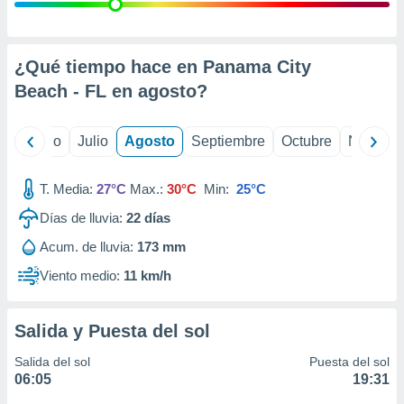
ados con el
 seleccionar
o.
calización
¿Qué tiempo hace en Panama City
precisa e
Beach - FL en
agosto
?
ión mediante
, publicidad
yo
Junio
Julio
Agosto
Septiembre
Octubre
Noviemb
dos,
 publicidad
T. Media:
27°C
Max.:
30°C
Min:
25°C
,
Días de lluvia:
22
días
ón de
 desarrollo
Acum. de lluvia:
173 mm
s.
Viento medio:
11 km/h
tros 1199
ios
Salida y Puesta del sol
Salida del sol
Puesta del sol
06:05
19:31