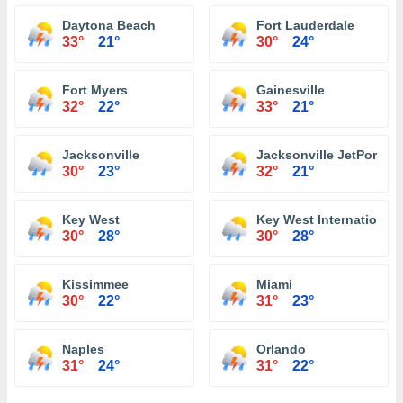
Daytona Beach
Fort Lauderdale
33°
21°
30°
24°
Fort Myers
Gainesville
32°
22°
33°
21°
Jacksonville
Jacksonville JetPort at 
30°
23°
32°
21°
Key West
Key West International 
30°
28°
30°
28°
Kissimmee
Miami
30°
22°
31°
23°
Naples
Orlando
31°
24°
31°
22°