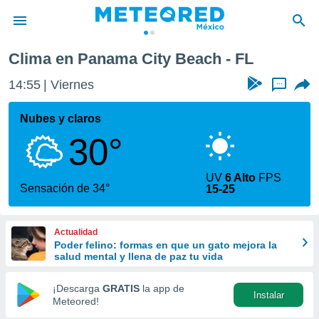
ch
Clima en Panama City Beach - FL
privacidad
14:55
Viernes
...
o de
mx
mx) ha sido
Nubes y claros
or
30°
es para
ue la
 que se
UV
6 Alto
FPS
e calidad.
Sensación de 34°
15-25
eder a este
ediante las
opciones:
Actualidad
Poder felino: formas en que un gato mejora la
ookies y
salud mental y llena de paz tu vida
e forma
¡Descarga
GRATIS
la app de
Instalar
d digital
Meteored!
ada, basada