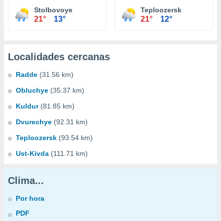
Stolbovoye
Teploozersk
21°
13°
21°
12°
Localidades cercanas
Radde
(31.56 km)
Obluchye
(35.37 km)
Kuldur
(81.85 km)
Dvurechye
(92.31 km)
Teploozersk
(93.54 km)
Ust-Kivda
(111.71 km)
Clima...
Por hora
PDF