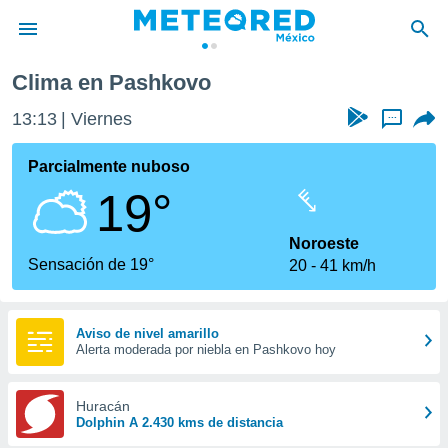
Clima en Pashkovo
privacidad
13:13
Viernes
...
o de
mx
mx) ha sido
Parcialmente nuboso
or
19°
es para
ue la
 que se
Noroeste
e calidad.
Sensación de 19°
20
41 km/h
eder a este
ediante las
opciones:
Aviso de nivel amarillo
Alerta moderada por niebla en Pashkovo hoy
ookies y
e forma
Huracán
d digital
Dolphin A 2.430 kms de distancia
ada, basada