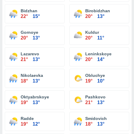
Bidzhan
Birobidzhan
22°
15°
20°
13°
Gornoye
Kuldur
20°
13°
20°
11°
Lazarevo
Leninkskoye
21°
13°
20°
14°
Nikolaevka
Obluchye
18°
13°
19°
10°
Oktyabrskoye
Pashkovo
19°
13°
21°
13°
Radde
Smidovich
19°
12°
18°
13°