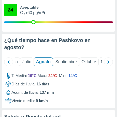
ados con el
 seleccionar
Aceptable
24
o.
O₃ (60 µg/m³)
calización
precisa e
ión mediante
, publicidad
¿Qué tiempo hace en Pashkovo en
agosto
?
dos,
 publicidad
,
yo
Junio
Julio
Agosto
Septiembre
Octubre
Noviemb
ón de
 desarrollo
s.
T. Media:
19°C
Max.:
24°C
Min:
14°C
tros 1199
Días de lluvia:
16
días
ios
Acum. de lluvia:
137 mm
Viento medio:
9 km/h
Salida y Puesta del sol