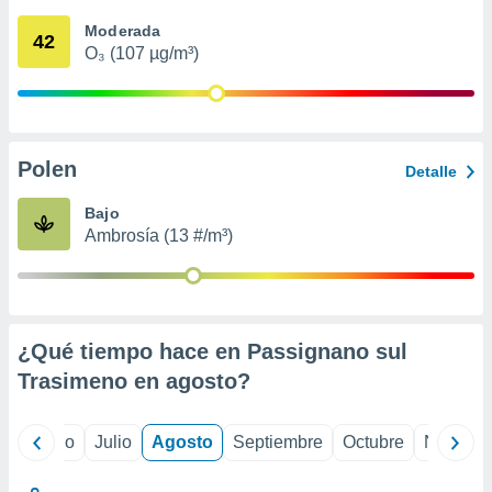
ados con el
 seleccionar
Moderada
42
o.
O₃ (107 µg/m³)
calización
precisa e
ión mediante
, publicidad
Polen
Detalle
dos,
Bajo
 publicidad
Ambrosía (13 #/m³)
,
ón de
 desarrollo
s.
tros 1199
¿Qué tiempo hace en Passignano sul
ios
Trasimeno en
agosto
?
yo
Junio
Julio
Agosto
Septiembre
Octubre
Noviemb