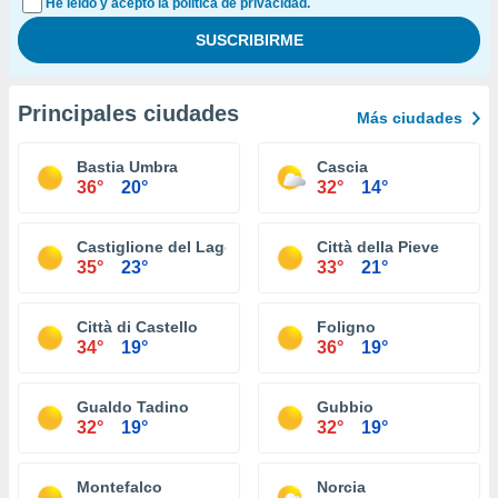
He leído y acepto la política de privacidad.
Principales ciudades
Más ciudades
Bastia Umbra
Cascia
36°
20°
32°
14°
Castiglione del Lago
Città della Pieve
35°
23°
33°
21°
Città di Castello
Foligno
34°
19°
36°
19°
Gualdo Tadino
Gubbio
32°
19°
32°
19°
Montefalco
Norcia