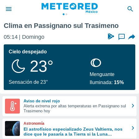
Clima en Passignano sul Trasimeno
privacidad
05:14
Domingo
...
o de
mx
mx) ha sido
Cielo despejado
or
23°
es para
ue la
 que se
Menguante
e calidad.
Sensación de 23°
Iluminada:
15%
eder a este
ediante las
opciones:
Aviso de nivel rojo
Alerta extrema por altas temperaturas en Passignano sul
ookies y
Trasimeno hoy
e forma
Astronomía
d digital
El astrofísico especializado Zeus Valtierra, nos
dice que le pasaría a la Tierra si la Luna
ada, basada