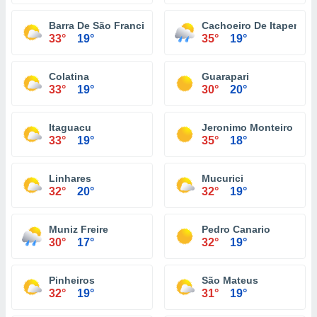
Barra De São Francisco
Cachoeiro De Itapemiri
33°
19°
35°
19°
Colatina
Guarapari
33°
19°
30°
20°
Itaguacu
Jeronimo Monteiro
33°
19°
35°
18°
Linhares
Mucurici
32°
20°
32°
19°
Muniz Freire
Pedro Canario
30°
17°
32°
19°
Pinheiros
São Mateus
32°
19°
31°
19°