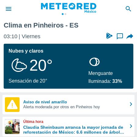
Clima en Pinheiros - ES
privacidad
03:10
Viernes
...
o de
mx
mx) ha sido
Nubes y claros
or
20°
es para
ue la
 que se
Menguante
e calidad.
Sensación de 20°
Iluminada:
33%
eder a este
ediante las
opciones:
Aviso de nivel amarillo
Alerta moderada por otros en Pinheiros hoy
ookies y
e forma
Última hora
d digital
Claudia Sheinbaum arranca la mayor jornada de
reforestación de México: 6.6 millones de árboles
ada, basada