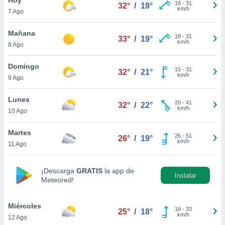
ublicidad y
18
-
31
32°
/
19°
km/h
7 Ago
do en
 mismo.
Mañana
18
-
31
33°
/
19°
sultar más
km/h
8 Ago
 en nuestra
 Cookies
y
Domingo
15
-
31
ualquier
32°
/
21°
km/h
9 Ago
ento
 botón
Lunes
20
-
41
32°
/
22°
ación de
km/h
10 Ago
kies
 disponible
Martes
26
-
51
e nuestra
26°
/
19°
km/h
11 Ago
.
IVAMENTE,
¡Descarga
GRATIS
la app de
Instalar
Meteored!
as
 a cookies
Miércoles
16
-
33
25°
/
18°
km/h
12 Ago
 no aceptar