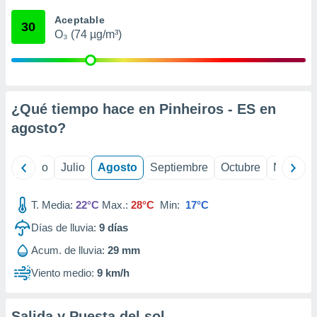
ados con el
 seleccionar
Aceptable
30
o.
O₃ (74 µg/m³)
calización
precisa e
ión mediante
, publicidad
¿Qué tiempo hace en Pinheiros - ES en
agosto
?
dos,
 publicidad
,
yo
Junio
Julio
Agosto
Septiembre
Octubre
Noviemb
ón de
 desarrollo
s.
T. Media:
22°C
Max.:
28°C
Min:
17°C
tros 1199
Días de lluvia:
9
días
ios
Acum. de lluvia:
29 mm
Viento medio:
9 km/h
Salida y Puesta del sol