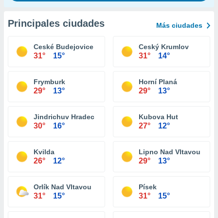
Principales ciudades
Más ciudades
Ceské Budejovice
Ceský Krumlov
31°
15°
31°
14°
Frymburk
Horní Planá
29°
13°
29°
13°
Jindrichuv Hradec
Kubova Hut
30°
16°
27°
12°
Kvilda
Lipno Nad Vltavou
26°
12°
29°
13°
Orlík Nad Vltavou
Písek
31°
15°
31°
15°