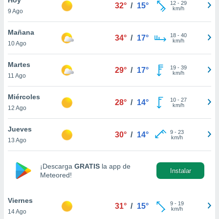
ublicidad y
12
-
29
32°
/
15°
km/h
9 Ago
do en
 mismo.
Mañana
18
-
40
34°
/
17°
sultar más
km/h
10 Ago
 en nuestra
 Cookies
y
Martes
19
-
39
ualquier
29°
/
17°
km/h
11 Ago
ento
 botón
Miércoles
10
-
27
28°
/
14°
ación de
km/h
12 Ago
kies
 disponible
Jueves
9
-
23
e nuestra
30°
/
14°
km/h
13 Ago
.
IVAMENTE,
¡Descarga
GRATIS
la app de
Instalar
Meteored!
as
 a cookies
Viernes
9
-
19
31°
/
15°
km/h
14 Ago
 no aceptar