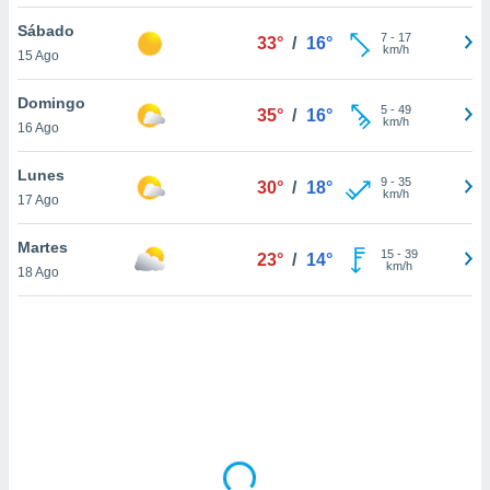
ón de
uedes
Sábado
7
-
17
33°
/
16°
uestro sitio
km/h
15 Ago
ed.mx. En
te
Domingo
 de que
5
-
49
35°
/
16°
km/h
16 Ago
talarán
e sean
para
Lunes
9
-
35
30°
/
18°
a
km/h
17 Ago
por el sitio
o se
Martes
15
-
39
cookies para
23°
/
14°
km/h
18 Ago
nto ni para
licidad o
ado, aunque
sualizar
general no
ada. Puedes
 instalación
y acceder a
io web a