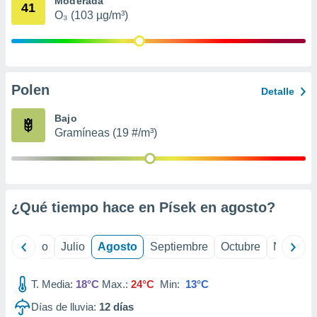
Moderada
ados con el
41
 seleccionar
O₃ (103 µg/m³)
o.
calización
precisa e
ión mediante
Polen
Detalle
, publicidad
Bajo
dos,
Gramíneas (19 #/m³)
 publicidad
,
ón de
 desarrollo
s.
¿Qué tiempo hace en Písek en
agosto
?
tros 1199
ios
yo
Junio
Julio
Agosto
Septiembre
Octubre
Noviemb
T. Media:
18°C
Max.:
24°C
Min:
13°C
Días de lluvia:
12
días