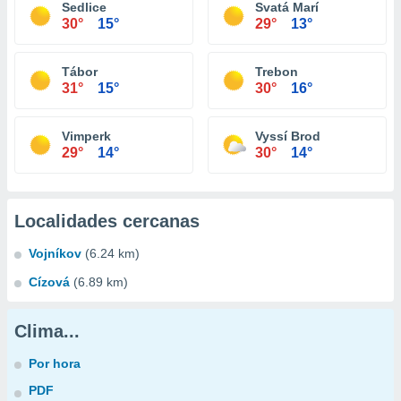
Sedlice
Svatá Marí
30°
15°
29°
13°
Tábor
Trebon
31°
15°
30°
16°
Vimperk
Vyssí Brod
29°
14°
30°
14°
Localidades cercanas
Vojníkov
(6.24 km)
Cízová
(6.89 km)
Clima...
Por hora
PDF