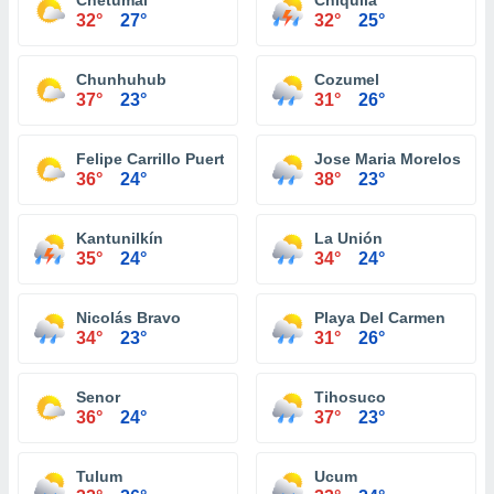
Chetumal
Chiquilá
32°
27°
32°
25°
Chunhuhub
Cozumel
37°
23°
31°
26°
Felipe Carrillo Puerto
Jose Maria Morelos
36°
24°
38°
23°
Kantunilkín
La Unión
35°
24°
34°
24°
Nicolás Bravo
Playa Del Carmen
34°
23°
31°
26°
Senor
Tihosuco
36°
24°
37°
23°
Tulum
Ucum