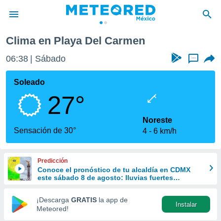
Clima en Playa Del Carmen
privacidad
06:38
Sábado
...
o de
mx
mx) ha sido
Soleado
or
27°
es para
ue la
 que se
Noreste
e calidad.
Sensación de 30°
4
6 km/h
eder a este
ediante las
opciones:
Predicción
Conoce el pronóstico de tu alcaldía en CDMX
ookies y
este sábado 8 de agosto: lluvias fuertes
e forma
refrescarán las temperaturas
¡Descarga
GRATIS
la app de
Instalar
d digital
Meteored!
ada, basada