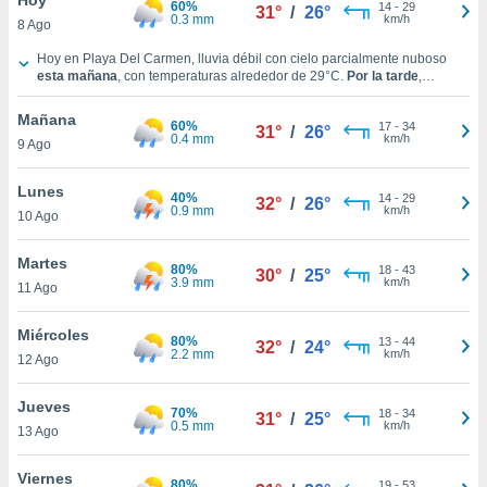
60%
ublicidad y
14
-
29
31°
/
26°
0.3 mm
km/h
8 Ago
do en
Clima en Playa Del Carmen hoy
Hoy en Playa Del Carmen, lluvia débil con cielo parcialmente nuboso
 mismo.
esta mañana
, con temperaturas alrededor de
29°C
.
Por la tarde
,
sultar más
tendremos nubes y claros y con temperaturas en torno a los
30°C
.
 en nuestra
Durante la noche
, habrá soleado con temperaturas cercanas a los
27°C
.
Mañana
60%
17
-
34
Vientos del Este a lo largo del día, con una velocidad media de
14 km/h
.
31°
/
26°
 Cookies
y
0.4 mm
km/h
9 Ago
ualquier
Lunes
ento
40%
14
-
29
32°
/
26°
0.9 mm
km/h
 botón
10 Ago
ación de
kies
Martes
80%
18
-
43
30°
/
25°
 disponible
3.9 mm
km/h
11 Ago
e nuestra
.
Miércoles
80%
13
-
44
32°
/
24°
2.2 mm
km/h
IVAMENTE,
12 Ago
Jueves
70%
18
-
34
31°
/
25°
as
0.5 mm
km/h
13 Ago
 a cookies
 no aceptar
Viernes
80%
19
-
53