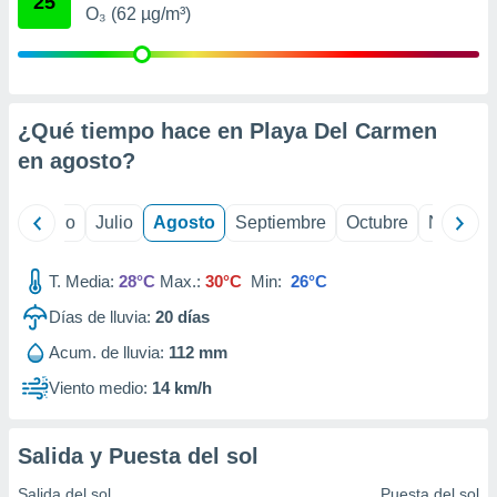
25
ados con el
O₃ (62 µg/m³)
 seleccionar
o.
calización
precisa e
ión mediante
¿Qué tiempo hace en Playa Del Carmen
en
agosto
?
, publicidad
dos,
yo
Junio
Julio
Agosto
Septiembre
Octubre
Noviemb
 publicidad
,
ón de
T. Media:
28°C
Max.:
30°C
Min:
26°C
 desarrollo
s.
Días de lluvia:
20
días
tros 1199
Acum. de lluvia:
112 mm
ios
Viento medio:
14 km/h
Salida y Puesta del sol
Salida del sol
Puesta del sol