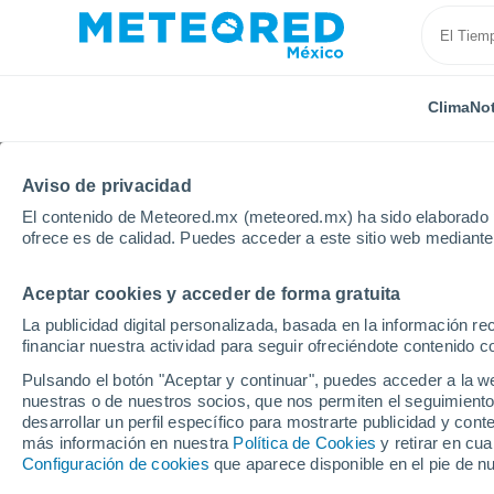
Clima
Not
Aviso de privacidad
El contenido de Meteored.mx (meteored.mx) ha sido elaborado p
ofrece es de calidad. Puedes acceder a este sitio web mediante
Aceptar cookies y acceder de forma gratuita
Inicio
Uruguay
Departamento de Maldonado
Pl
La publicidad digital personalizada, basada en la información r
financiar nuestra actividad para seguir ofreciéndote contenido c
Clima en Playa Hermos
Pulsando el botón "Aceptar y continuar", puedes acceder a la w
nuestras o de nuestros socios, que nos permiten el seguimiento
23:12
Miércoles
desarrollar un perfil específico para mostrarte publicidad y co
más información en nuestra
Política de Cookies
y retirar en cu
Configuración de cookies
que aparece disponible en el pie de n
Cubierto