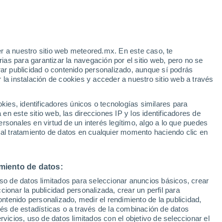
Aviso de nivel amarillo
Alerta moderada por tormenta en
Playa Hermosa hoy
e
r a nuestro sitio web meteored.mx. En este caso, te
:
55%
Riesgo de tormentas
as para garantizar la navegación por el sitio web, pero no se
Mañana por la tarde
rar publicidad o contenido personalizado, aunque sí podrás
 la instalación de cookies y acceder a nuestro sitio web a través
o el
es, identificadores únicos o tecnologías similares para
ter
n este sitio web, las direcciones IP y los identificadores de
rsonales en virtud de un interés legítimo, algo a lo que puedes
a
Radar de lluvia
Satélites
Modelos
 al tratamiento de datos en cualquier momento haciendo clic en
miento de datos:
Sábado
Domingo
Lunes
Martes
uso de datos limitados para seleccionar anuncios básicos, crear
8 Ago
9 Ago
10 Ago
11 Ago
ccionar la publicidad personalizada, crear un perfil para
ontenido personalizado, medir el rendimiento de la publicidad,
vés de estadísticas o a través de la combinación de datos
rvicios, uso de datos limitados con el objetivo de seleccionar el