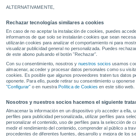
12°
ALTERNATIVAMENTE,
Rechazar tecnologías similares a cookies
Menguant
En caso de no aceptar la instalación de cookies, puedes accede
Iluminada
Sensación de 12°
informamos de que solo se instalarán cookies que sean necesari
utilizarán cookies para analizar el comportamiento ni para most
visualizar publicidad general no personalizada. Puedes rechazar
de este abono pulsando el botón "Rechazar".
Astronomía
Cohete de SpaceX choca contra la Luna y tod
Con su consentimiento, nosotros y
nuestros socios
usamos cooki
mundo mira hacia el satélite en busca del crá
almacenar, acceder y procesar datos personales como su visita e
cookies. Es posible que algunos proveedores traten tus datos pe
Clima 1 - 7 días
Por hora
Actualidad
Mapa de lluvi
oponerte. Para ello, puede retirar su consentimiento u oponerse
"Configurar"
o en nuestra
Política de Cookies
en este sitio web.
Nosotros y nuestros socios hacemos el siguiente trata
Mañana
Viernes
Hoy
Almacenar la información en un dispositivo y/o acceder a ella, 
6 Ago
7 Ago
5 Ago
perfiles para publicidad personalizada, utilizar perfiles para sele
personalizar el contenido, uso de perfiles para la selección de c
medir el rendimiento del contenido, comprender al público a tra
procedentes de diferentes fuentes, desarrollo y mejora de los se
90%
50%
90%