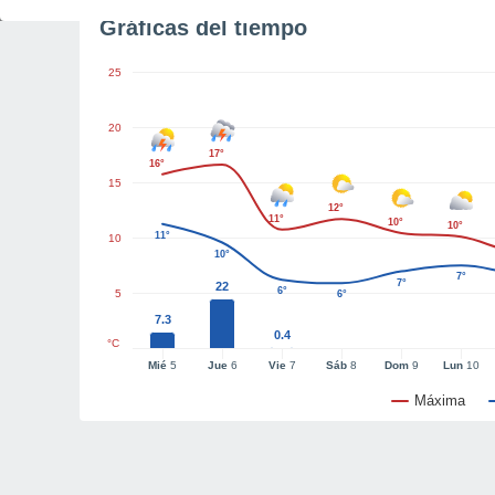
Gráficas del tiempo
25
20
17°
16°
15
12°
11°
10°
10°
11°
10
10°
7°
7°
22
6°
5
6°
7.3
0.4
°C
Mié
5
Jue
6
Vie
7
Sáb
8
Dom
9
Lun
10
Máxima