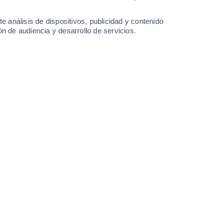
12°
/
6°
10°
/
7°
10°
/
7°
9°
/
7°
e análisis de dispositivos, publicidad y contenido
n de audiencia y desarrollo de servicios.
-
46
km/h
34
-
54
km/h
31
-
50
km/h
17
-
29
km/h
agosto
s
Sur
0 Bajo
°
6
-
13 km/h
FPS:
no
Sureste
0 Bajo
°
6
-
9 km/h
FPS:
no
s
Este
0 Bajo
°
8
-
11 km/h
FPS:
no
do
Noreste
0 Bajo
°
6
-
10 km/h
FPS:
no