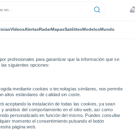
icias
Vídeos
Alertas
Radar
Mapas
Satélites
Modelos
Mundo
or profesionales para garantizar que la información que se
 las siguientes opciones:
aya Hermosa
ecogida mediante cookies o tecnologías similares, nos permite
on altos estándares de calidad sin coste.
a
eb aceptando la instalación de todas las cookies, ya sean
 y análisis del comportamiento en el sitio web, así como
...
ntenido personalizado en función del mismo. Puedes consultar
alquier momento el consentimiento pulsando el botón
Por hora
uestra página web.
Se esperan bancos de niebla en
las próximas horas