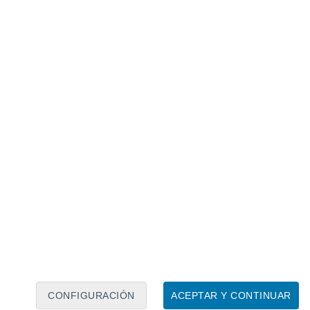
Calendario lunar
Lun
Mar
Mié
Jue
Vie
Sáb
Dom
5
6
7
8
9
10
11
12
13
14
15
16
17
18
CONFIGURACIÓN
ACEPTAR Y CONTINUAR