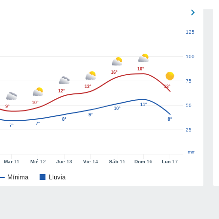
125
100
16°
16°
75
13°
13°
12°
10°
11°
50
9°
10°
9°
8°
8°
7°
7°
25
mm
Mar
11
Mié
12
Jue
13
Vie
14
Sáb
15
Dom
16
Lun
17
Mínima
Lluvia