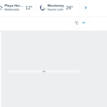
Playa Hermosa
Monterrey
Mexicali
12°
28°
Maldonado
Nuevo León
Baja C
°C