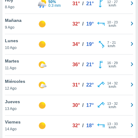
50%
ublicidad y
12
-
27
31°
/
21°
0.3 mm
km/h
8 Ago
do en
 mismo.
Mañana
10
-
23
32°
/
19°
sultar más
km/h
9 Ago
 en nuestra
 Cookies
y
Lunes
7
-
21
ualquier
34°
/
19°
km/h
10 Ago
ento
 botón
Martes
16
-
29
36°
/
21°
ación de
km/h
11 Ago
kies
 disponible
Miércoles
14
-
32
e nuestra
31°
/
22°
km/h
12 Ago
.
Jueves
IVAMENTE,
13
-
32
30°
/
17°
km/h
13 Ago
as
Viernes
13
-
33
32°
/
18°
 a cookies
km/h
14 Ago
 no aceptar