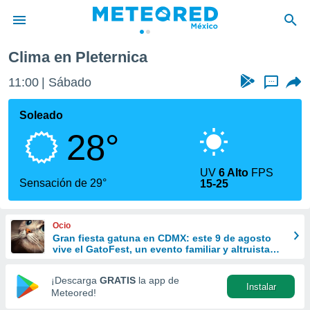
Clima en Pleternica
privacidad
11:00
Sábado
...
o de
mx
mx) ha sido
Soleado
or
28°
es para
ue la
 que se
UV
6 Alto
FPS
e calidad.
Sensación de 29°
15-25
eder a este
ediante las
opciones:
Ocio
Gran fiesta gatuna en CDMX: este 9 de agosto
ookies y
vive el GatoFest, un evento familiar y altruista
e forma
para ayudar
¡Descarga
GRATIS
la app de
Instalar
d digital
Meteored!
ada, basada