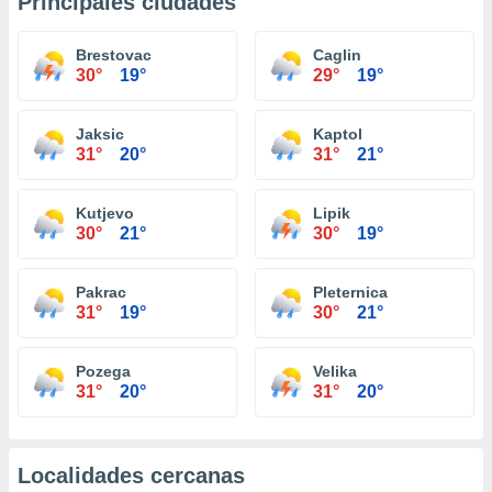
Principales ciudades
Brestovac
Caglin
30°
19°
29°
19°
Jaksic
Kaptol
31°
20°
31°
21°
Kutjevo
Lipik
30°
21°
30°
19°
Pakrac
Pleternica
31°
19°
30°
21°
Pozega
Velika
31°
20°
31°
20°
Localidades cercanas