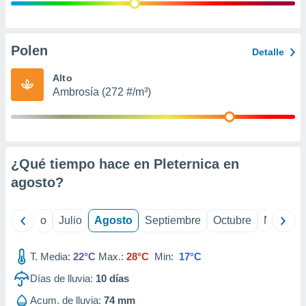
ados con el
 seleccionar
o.
calización
Polen
Detalle
precisa e
ión mediante
Alto
Ambrosía (272 #/m³)
, publicidad
dos,
 publicidad
,
¿Qué tiempo hace en Pleternica en
ón de
 desarrollo
agosto
?
s.
tros 1199
yo
Junio
Julio
Agosto
Septiembre
Octubre
Noviemb
ios
T. Media:
22°C
Max.:
28°C
Min:
17°C
Días de lluvia:
10
días
Acum. de lluvia:
74 mm