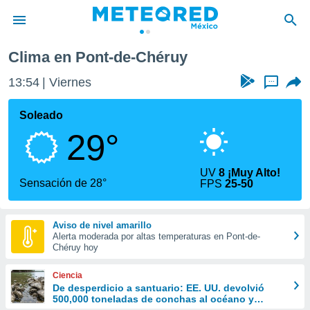
héruy
Clima en Pont-de-Chéruy
privacidad
13:54
Viernes
...
o de
mx
mx) ha sido
Soleado
or
29°
es para
ue la
 que se
UV
8 ¡Muy Alto!
e calidad.
Sensación de 28°
FPS
25-50
eder a este
ediante las
opciones:
Aviso de nivel amarillo
Alerta moderada por altas temperaturas en Pont-de-
ookies y
Chéruy hoy
e forma
Ciencia
d digital
De desperdicio a santuario: EE. UU. devolvió
500,000 toneladas de conchas al océano y
ada, basada