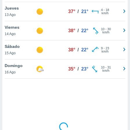
ón de
uedes
Jueves
4
-
18
37°
/
21°
uestro sitio
km/h
13 Ago
ed.mx. En
te
Viernes
 de que
10
-
30
38°
/
22°
km/h
14 Ago
talarán
e sean
para
Sábado
9
-
23
38°
/
22°
a
km/h
15 Ago
por el sitio
o se
Domingo
10
-
31
cookies para
35°
/
23°
km/h
16 Ago
nto ni para
licidad o
ado, aunque
sualizar
general no
ada. Puedes
 instalación
y acceder a
io web a