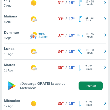
ublicidad y
17
-
38
31°
/
19°
km/h
7 Ago
do en
 mismo.
Mañana
11
-
23
33°
/
17°
sultar más
km/h
8 Ago
 en nuestra
 Cookies
y
Domingo
60%
18
-
46
ualquier
37°
/
19°
2.3 mm
km/h
9 Ago
ento
 botón
Lunes
13
-
30
34°
/
18°
ación de
km/h
10 Ago
kies
 disponible
Martes
7
-
23
e nuestra
35°
/
19°
km/h
11 Ago
.
IVAMENTE,
¡Descarga
GRATIS
la app de
Instalar
Meteored!
as
 a cookies
Miércoles
7
-
21
35°
/
19°
km/h
12 Ago
 no aceptar