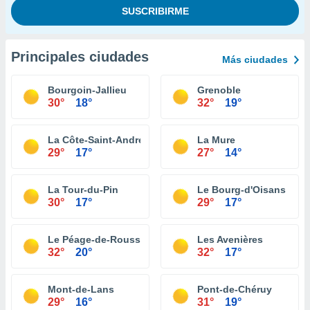
Principales ciudades
Más ciudades
Bourgoin-Jallieu
Grenoble
30°
18°
32°
19°
La Côte-Saint-André
La Mure
29°
17°
27°
14°
La Tour-du-Pin
Le Bourg-d'Oisans
30°
17°
29°
17°
Le Péage-de-Roussillon
Les Avenières
32°
20°
32°
17°
Mont-de-Lans
Pont-de-Chéruy
29°
16°
31°
19°