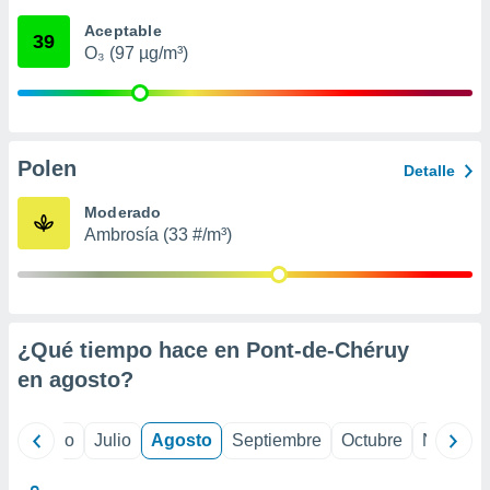
ados con el
 seleccionar
Aceptable
39
o.
O₃ (97 µg/m³)
calización
precisa e
ión mediante
, publicidad
Polen
Detalle
dos,
Moderado
 publicidad
Ambrosía (33 #/m³)
,
ón de
 desarrollo
s.
tros 1199
¿Qué tiempo hace en Pont-de-Chéruy
ios
en
agosto
?
yo
Junio
Julio
Agosto
Septiembre
Octubre
Noviemb