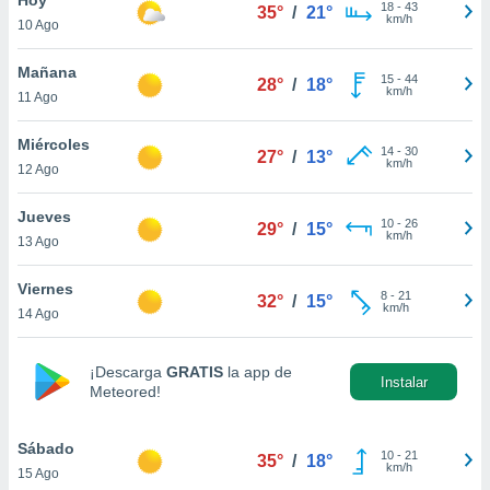
ublicidad y
18
-
43
35°
/
21°
km/h
10 Ago
do en
 mismo.
Mañana
15
-
44
28°
/
18°
sultar más
km/h
11 Ago
 en nuestra
 Cookies
y
Miércoles
14
-
30
ualquier
27°
/
13°
km/h
12 Ago
ento
 botón
Jueves
10
-
26
29°
/
15°
ación de
km/h
13 Ago
kies
 disponible
Viernes
8
-
21
e nuestra
32°
/
15°
km/h
14 Ago
.
IVAMENTE,
¡Descarga
GRATIS
la app de
Instalar
Meteored!
as
 a cookies
Sábado
10
-
21
35°
/
18°
km/h
15 Ago
 no aceptar