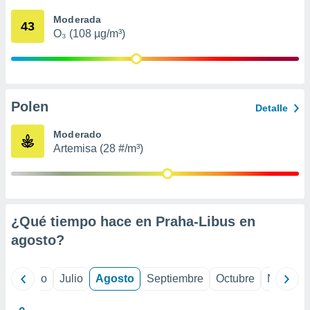
ados con el
 seleccionar
Moderada
43
o.
O₃ (108 µg/m³)
calización
precisa e
ión mediante
, publicidad
Polen
Detalle
dos,
Moderado
 publicidad
Artemisa (28 #/m³)
,
ón de
 desarrollo
s.
tros 1199
¿Qué tiempo hace en Praha-Libus en
ios
agosto
?
yo
Junio
Julio
Agosto
Septiembre
Octubre
Noviemb