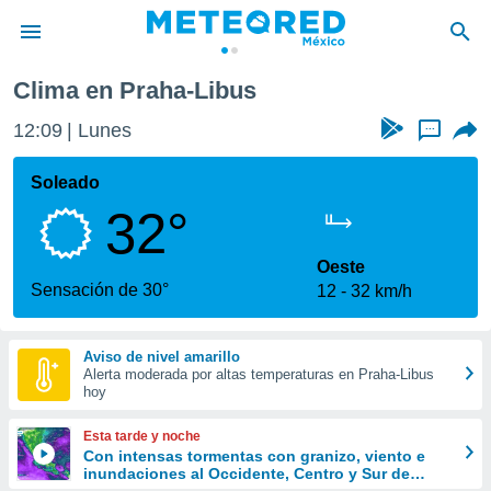
us
Clima en Praha-Libus
privacidad
12:09
Lunes
...
o de
mx
mx) ha sido
Soleado
or
32°
es para
ue la
 que se
Oeste
e calidad.
Sensación de 30°
12
32 km/h
eder a este
ediante las
opciones:
Aviso de nivel amarillo
Alerta moderada por altas temperaturas en Praha-Libus
ookies y
hoy
e forma
Esta tarde y noche
d digital
Con intensas tormentas con granizo, viento e
inundaciones al Occidente, Centro y Sur de
ada, basada