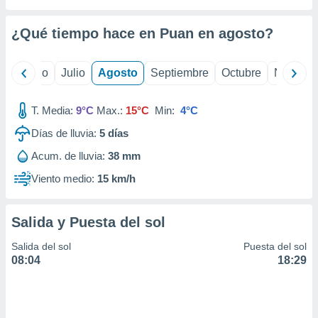
ados con el
 seleccionar
o.
¿Qué tiempo hace en Puan en
agosto
?
calización
precisa e
yo
Junio
Julio
Agosto
Septiembre
Octubre
Noviemb
ión mediante
, publicidad
T. Media:
9°C
Max.:
15°C
Min:
4°C
dos,
Días de lluvia:
5
días
 publicidad
Acum. de lluvia:
38 mm
,
ón de
Viento medio:
15 km/h
 desarrollo
s.
Salida y Puesta del sol
tros 1199
ios
Salida del sol
Puesta del sol
08:04
18:29