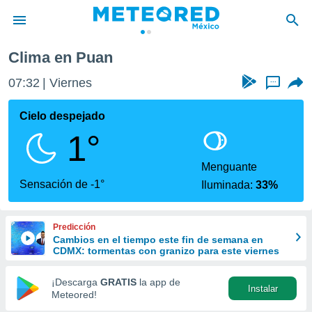
Clima en Puan
privacidad
07:32
Viernes
...
o de
mx
mx) ha sido
Cielo despejado
or
1°
es para
ue la
 que se
Menguante
e calidad.
Sensación de -1°
Iluminada:
33%
eder a este
ediante las
opciones:
Predicción
Cambios en el tiempo este fin de semana en
ookies y
CDMX: tormentas con granizo para este viernes
e forma
¡Descarga
GRATIS
la app de
Instalar
d digital
Meteored!
ada, basada