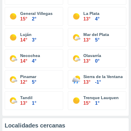
General Villegas
La Plata
15°
2°
13°
4°
Luján
Mar del Plata
14°
3°
13°
5°
Necochea
Olavarría
14°
4°
13°
0°
Pinamar
Sierra de la Ventana
12°
5°
13°
-1°
Tandil
Trenque Lauquen
13°
1°
15°
1°
Localidades cercanas