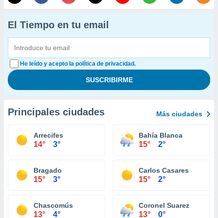
El Tiempo en tu email
He leído y acepto la política de privacidad.
Principales ciudades
Más ciudades
Arrecifes
Bahía Blanca
14°
3°
15°
2°
Bragado
Carlos Casares
15°
3°
15°
2°
Chascomús
Coronel Suarez
13°
4°
13°
0°