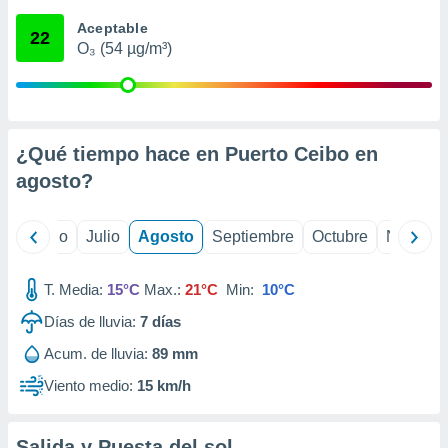
ados con el
 seleccionar
Aceptable
22
o.
O₃ (54 µg/m³)
calización
precisa e
ión mediante
, publicidad
¿Qué tiempo hace en Puerto Ceibo en
agosto
?
dos,
 publicidad
,
yo
Junio
Julio
Agosto
Septiembre
Octubre
Noviemb
ón de
 desarrollo
s.
T. Media:
15°C
Max.:
21°C
Min:
10°C
tros 1199
Días de lluvia:
7
días
ios
Acum. de lluvia:
89 mm
Viento medio:
15 km/h
Salida y Puesta del sol