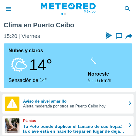
Clima en Puerto Ceibo
privacidad
15:20
Viernes
...
o de
mx
mx) ha sido
Nubes y claros
or
14°
es para
ue la
 que se
Noroeste
e calidad.
Sensación de 14°
5
16 km/h
eder a este
ediante las
opciones:
Aviso de nivel amarillo
Alerta moderada por otros en Puerto Ceibo hoy
ookies y
e forma
Plantas
d digital
Tu Poto puede duplicar el tamaño de sus hojas:
la clave está en hacerlo trepar en lugar de dejarlo
ada, basada