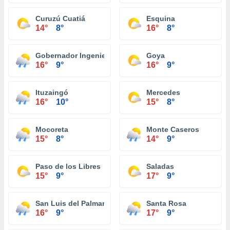
Curuzú Cuatiá
Esquina
14°
8°
16°
8°
Gobernador Ingeniero Valentin Virasoro
Goya
16°
9°
16°
9°
Ituzaingó
Mercedes
16°
10°
15°
8°
Mocoreta
Monte Caseros
15°
8°
14°
9°
Paso de los Libres
Saladas
15°
9°
17°
9°
San Luis del Palmar
Santa Rosa
16°
9°
17°
9°