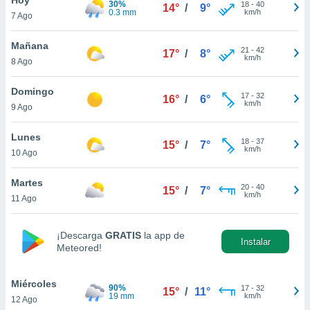
30%
ublicidad y
18
-
40
14°
/
9°
0.3 mm
km/h
7 Ago
do en
 mismo.
Mañana
21
-
42
17°
/
8°
sultar más
km/h
8 Ago
 en nuestra
 Cookies
y
Domingo
17
-
32
ualquier
16°
/
6°
km/h
9 Ago
ento
 botón
Lunes
18
-
37
15°
/
7°
ación de
km/h
10 Ago
kies
 disponible
Martes
20
-
40
e nuestra
15°
/
7°
km/h
11 Ago
.
IVAMENTE,
¡Descarga
GRATIS
la app de
Instalar
Meteored!
as
 a cookies
Miércoles
90%
17
-
32
15°
/
11°
19 mm
km/h
12 Ago
 no aceptar