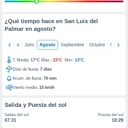
ados con el
 seleccionar
o.
calización
¿Qué tiempo hace en San Luis del
precisa e
Palmar en
agosto
?
ión mediante
, publicidad
yo
Junio
Julio
Agosto
Septiembre
Octubre
Noviemb
dos,
 publicidad
T. Media:
17°C
Max.:
23°C
Min:
13°C
,
Días de lluvia:
7
días
ón de
 desarrollo
Acum. de lluvia:
70 mm
s.
Viento medio:
15 km/h
tros 1199
ios
Salida y Puesta del sol
Salida del sol
Puesta del sol
07:31
18:29