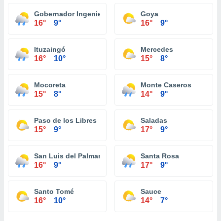
Gobernador Ingeniero Valentin Virasoro
Goya
16°
9°
16°
9°
Ituzaingó
Mercedes
16°
10°
15°
8°
Mocoreta
Monte Caseros
15°
8°
14°
9°
Paso de los Libres
Saladas
15°
9°
17°
9°
San Luis del Palmar
Santa Rosa
16°
9°
17°
9°
Santo Tomé
Sauce
16°
10°
14°
7°