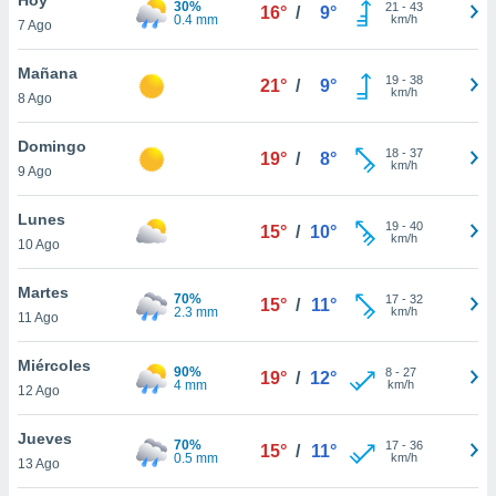
30%
ublicidad y
21
-
43
16°
/
9°
0.4 mm
km/h
7 Ago
do en
 mismo.
Mañana
19
-
38
21°
/
9°
sultar más
km/h
8 Ago
 en nuestra
 Cookies
y
Domingo
18
-
37
ualquier
19°
/
8°
km/h
9 Ago
ento
 botón
Lunes
19
-
40
15°
/
10°
ación de
km/h
10 Ago
kies
 disponible
Martes
70%
17
-
32
e nuestra
15°
/
11°
2.3 mm
km/h
11 Ago
.
Miércoles
IVAMENTE,
90%
8
-
27
19°
/
12°
4 mm
km/h
12 Ago
as
Jueves
70%
17
-
36
15°
/
11°
 a cookies
0.5 mm
km/h
13 Ago
 no aceptar