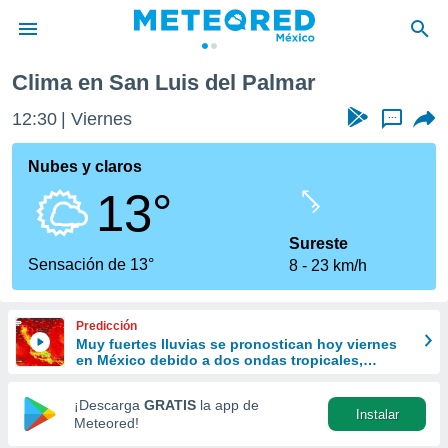
ar
Clima en San Luis del Palmar
privacidad
12:30
Viernes
...
o de
mx
mx) ha sido
Nubes y claros
or
13°
es para
ue la
 que se
Sureste
e calidad.
Sensación de 13°
8
23 km/h
eder a este
ediante las
opciones:
Predicción
Muy fuertes lluvias se pronostican hoy viernes
ookies y
en México debido a dos ondas tropicales,
e forma
vaguadas y el Monzón
¡Descarga
GRATIS
la app de
Instalar
d digital
Meteored!
ada, basada