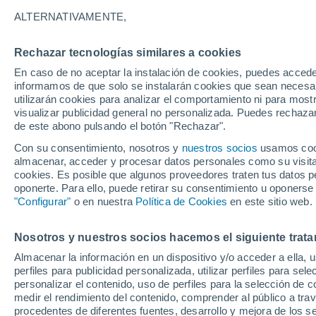
16°
ALTERNATIVAMENTE,
Rechazar tecnologías similares a cookies
Menguant
En caso de no aceptar la instalación de cookies, puedes accede
Iluminada
Sensación de 16°
informamos de que solo se instalarán cookies que sean necesari
utilizarán cookies para analizar el comportamiento ni para most
visualizar publicidad general no personalizada. Puedes rechazar
de este abono pulsando el botón "Rechazar".
Ocio
Gran fiesta gatuna en CDMX: este 9 de agosto
Con su consentimiento, nosotros y
nuestros socios
usamos cooki
el GatoFest, un evento familiar y altruista par
almacenar, acceder y procesar datos personales como su visita e
ayudar
cookies. Es posible que algunos proveedores traten tus datos pe
Clima 1 - 7 días
Por hora
Actualidad
Mapa de lluvi
oponerte. Para ello, puede retirar su consentimiento u oponerse
"Configurar"
o en nuestra
Política de Cookies
en este sitio web.
Nosotros y nuestros socios hacemos el siguiente trata
Mañana
Lunes
Hoy
Almacenar la información en un dispositivo y/o acceder a ella, 
9 Ago
10 Ago
8 Ago
perfiles para publicidad personalizada, utilizar perfiles para sele
personalizar el contenido, uso de perfiles para la selección de c
medir el rendimiento del contenido, comprender al público a tra
procedentes de diferentes fuentes, desarrollo y mejora de los se
70%