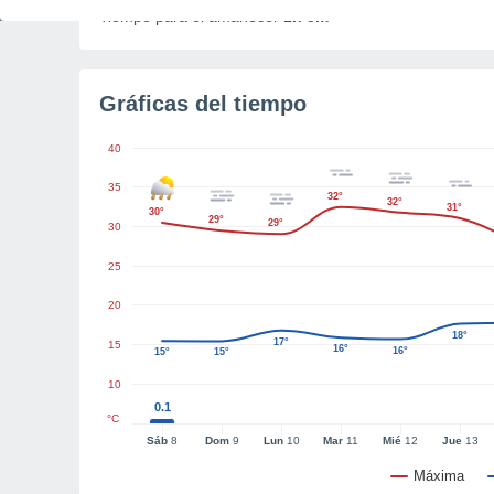
Tiempo para el amanecer
1h 5m
Gráficas del tiempo
40
35
32°
32°
31°
30°
29°
29°
30
25
20
18°
17°
15
16°
16°
15°
15°
10
0.1
°C
Sáb
8
Dom
9
Lun
10
Mar
11
Mié
12
Jue
13
Máxima