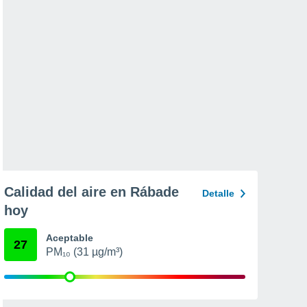
Calidad del aire en Rábade
Detalle
hoy
Aceptable
27
PM₁₀ (31 µg/m³)