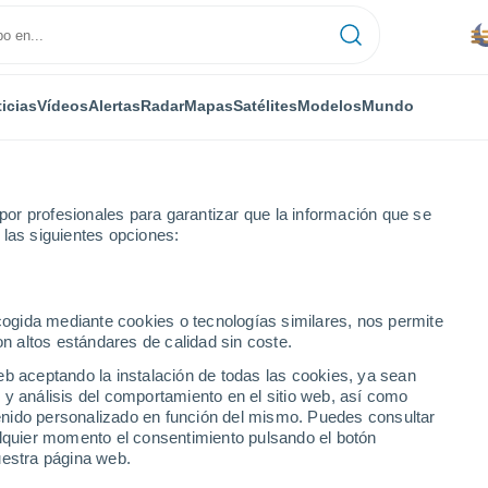
icias
Vídeos
Alertas
Radar
Mapas
Satélites
Modelos
Mundo
or profesionales para garantizar que la información que se
 las siguientes opciones:
bade
ecogida mediante cookies o tecnologías similares, nos permite
on altos estándares de calidad sin coste.
eb aceptando la instalación de todas las cookies, ya sean
 y análisis del comportamiento en el sitio web, así como
...
ntenido personalizado en función del mismo. Puedes consultar
alquier momento el consentimiento pulsando el botón
Por hora
uestra página web.
Se espera calima en las
próximas horas