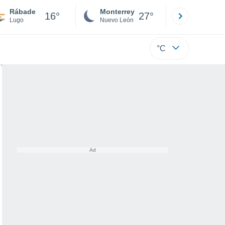
Rábade
Monterrey
Mexicali
16°
27°
Lugo
Nuevo León
Baja C
°C