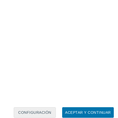
Calendario lunar
Lun
Mar
Mié
Jue
Vie
Sáb
Dom
8
9
10
11
12
13
14
15
16
17
18
19
20
21
CONFIGURACIÓN
ACEPTAR Y CONTINUAR