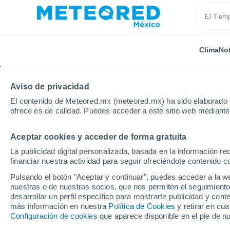
Clima
Not
Aviso de privacidad
El contenido de Meteored.mx (meteored.mx) ha sido elaborado p
ofrece es de calidad. Puedes acceder a este sitio web mediante
Aceptar cookies y acceder de forma gratuita
Inicio
España
Galicia
Provincia de Lugo
Rá
La publicidad digital personalizada, basada en la información r
financiar nuestra actividad para seguir ofreciéndote contenido c
Clima en Rábade
Pulsando el botón "Aceptar y continuar", puedes acceder a la w
nuestras o de nuestros socios, que nos permiten el seguimiento
05:51
Sábado
desarrollar un perfil específico para mostrarte publicidad y co
más información en nuestra
Política de Cookies
y retirar en cu
Configuración de cookies
que aparece disponible en el pie de n
Calima