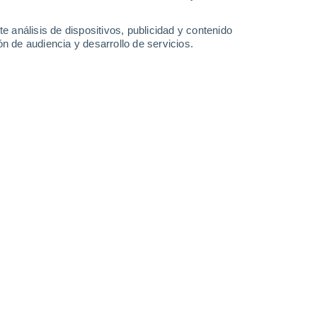
33°
/
16°
32°
/
16°
32°
/
16°
28°
/
18°
e análisis de dispositivos, publicidad y contenido
n de audiencia y desarrollo de servicios.
-
34
km/h
13
-
38
km/h
16
-
39
km/h
17
-
40
km/h
Suroeste
0 Bajo
0
-
5 km/h
FPS:
no
Sur
0 Bajo
0
-
4 km/h
FPS:
no
Sureste
0 Bajo
1
-
5 km/h
FPS:
no
Noreste
0 Bajo
1
-
8 km/h
FPS:
no