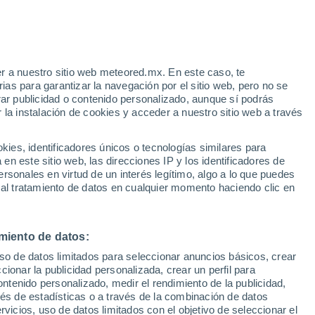
e
r a nuestro sitio web meteored.mx. En este caso, te
:
24%
as para garantizar la navegación por el sitio web, pero no se
rar publicidad o contenido personalizado, aunque sí podrás
 la instalación de cookies y acceder a nuestro sitio web a través
 vive
es, identificadores únicos o tecnologías similares para
a
n este sitio web, las direcciones IP y los identificadores de
rsonales en virtud de un interés legítimo, algo a lo que puedes
a
Radar de lluvia
Satélites
Modelos
 al tratamiento de datos en cualquier momento haciendo clic en
miento de datos:
Martes
Miércoles
Jueves
Viernes
uso de datos limitados para seleccionar anuncios básicos, crear
11 Ago
12 Ago
13 Ago
14 Ago
ccionar la publicidad personalizada, crear un perfil para
ontenido personalizado, medir el rendimiento de la publicidad,
vés de estadísticas o a través de la combinación de datos
rvicios, uso de datos limitados con el objetivo de seleccionar el