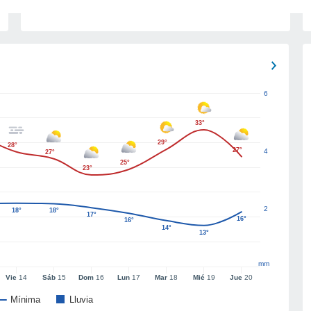
6
33°
29°
28°
27°
4
27°
25°
23°
2
18°
18°
17°
16°
16°
14°
13°
mm
Vie
14
Sáb
15
Dom
16
Lun
17
Mar
18
Mié
19
Jue
20
Mínima
Lluvia