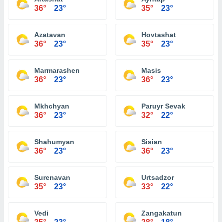
36°
23°
35°
23°
Azatavan
Hovtashat
36°
23°
35°
23°
Marmarashen
Masis
36°
23°
36°
23°
Mkhchyan
Paruyr Sevak
36°
23°
32°
22°
Shahumyan
Sisian
36°
23°
36°
23°
Surenavan
Urtsadzor
35°
23°
33°
22°
Vedi
Zangakatun