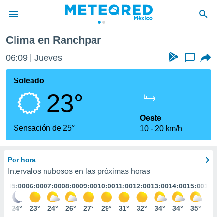
Clima en Ranchpar
privacidad
06:09
Jueves
...
o de
mx
mx) ha sido
Soleado
or
23°
es para
ue la
 que se
Oeste
e calidad.
Sensación de 25°
10
20 km/h
eder a este
ediante las
opciones:
Por hora
ookies y
Intervalos nubosos en las próximas horas
e forma
:00
05:00
06:00
07:00
08:00
09:00
10:00
11:00
12:00
13:00
14:00
15:00
16:
d digital
4°
24°
23°
24°
26°
27°
29°
31°
32°
34°
34°
35°
35
ada, basada