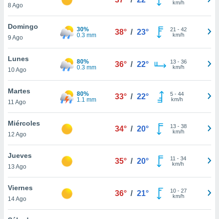
km/h
ublicidad y
8 Ago
do en
Domingo
30%
21
-
42
 mismo.
38°
/
23°
0.3 mm
km/h
9 Ago
sultar más
 en nuestra
Lunes
 Cookies
y
80%
13
-
36
36°
/
22°
0.3 mm
km/h
ualquier
10 Ago
ento
Martes
80%
5
-
44
33°
/
22°
 botón
1.1 mm
km/h
11 Ago
ación de
kies
Miércoles
 disponible
13
-
38
34°
/
20°
km/h
e nuestra
12 Ago
.
Jueves
11
-
34
35°
/
20°
IVAMENTE,
km/h
13 Ago
Viernes
as
10
-
27
36°
/
21°
km/h
14 Ago
 a cookies
 no aceptar