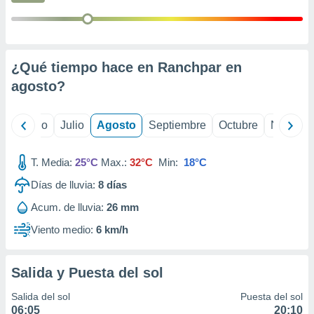
ados con el
 seleccionar
o.
calización
precisa e
¿Qué tiempo hace en Ranchpar en
ión mediante
agosto
?
, publicidad
yo
Junio
Julio
Agosto
Septiembre
Octubre
Noviemb
dos,
 publicidad
,
T. Media:
25°C
Max.:
32°C
Min:
18°C
ón de
 desarrollo
Días de lluvia:
8
días
s.
Acum. de lluvia:
26 mm
tros 1199
Viento medio:
6 km/h
ios
Salida y Puesta del sol
Salida del sol
Puesta del sol
06:05
20:10