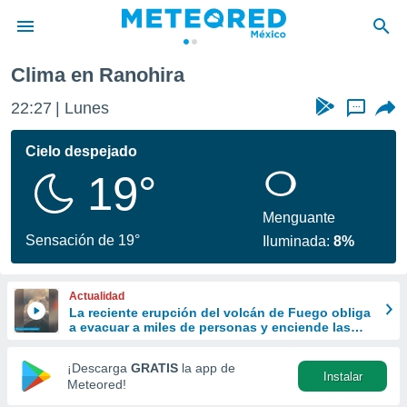
Clima en Ranohira
privacidad
22:27
Lunes
...
o de
mx
mx) ha sido
Cielo despejado
or
19°
es para
ue la
 que se
Menguante
e calidad.
Sensación de 19°
Iluminada:
8%
eder a este
ediante las
opciones:
Actualidad
La reciente erupción del volcán de Fuego obliga
ookies y
a evacuar a miles de personas y enciende las
e forma
alarmas en Centroamérica
¡Descarga
GRATIS
la app de
Instalar
d digital
Meteored!
ada, basada