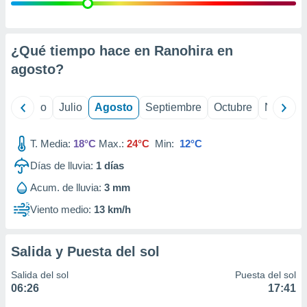
ados con el
 seleccionar
o.
calización
¿Qué tiempo hace en Ranohira en
precisa e
agosto
?
ión mediante
, publicidad
yo
Junio
Julio
Agosto
Septiembre
Octubre
Noviemb
dos,
 publicidad
T. Media:
18°C
Max.:
24°C
Min:
12°C
,
Días de lluvia:
1
días
ón de
 desarrollo
Acum. de lluvia:
3 mm
s.
Viento medio:
13 km/h
tros 1199
ios
Salida y Puesta del sol
Salida del sol
Puesta del sol
06:26
17:41