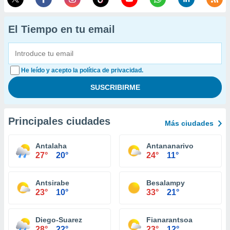
El Tiempo en tu email
He leído y acepto la política de privacidad.
Principales ciudades
Más ciudades
Antalaha
Antananarivo
27°
20°
24°
11°
Antsirabe
Besalampy
23°
10°
33°
21°
Diego-Suarez
Fianarantsoa
28°
22°
23°
12°