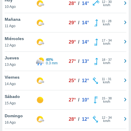
ublicidad y
12
-
30
28°
/
14°
km/h
10 Ago
do en
 mismo.
Mañana
11
-
28
29°
/
14°
sultar más
km/h
11 Ago
 en nuestra
 Cookies
y
Miércoles
17
-
34
ualquier
29°
/
14°
km/h
12 Ago
ento
 botón
Jueves
40%
18
-
37
27°
/
13°
ación de
0.3 mm
km/h
13 Ago
kies
 disponible
Viernes
11
-
31
e nuestra
25°
/
12°
km/h
14 Ago
.
Sábado
IVAMENTE,
15
-
38
27°
/
10°
km/h
15 Ago
as
Domingo
12
-
34
28°
/
12°
 a cookies
km/h
16 Ago
 no aceptar