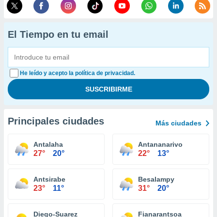
El Tiempo en tu email
He leído y acepto la política de privacidad.
Principales ciudades
Más ciudades
Antalaha
Antananarivo
27°
20°
22°
13°
Antsirabe
Besalampy
23°
11°
31°
20°
Diego-Suarez
Fianarantsoa