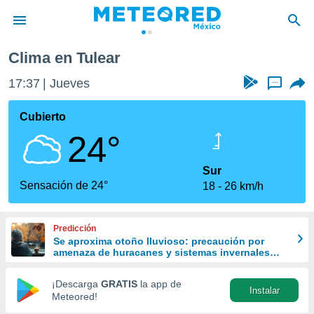
Clima en Tulear
privacidad
17:37
Jueves
...
o de
mx
mx) ha sido
Cubierto
or
24°
es para
ue la
 que se
Sur
e calidad.
Sensación de 24°
18
26 km/h
eder a este
ediante las
opciones:
Predicción
Se aproxima otoño lluvioso: precaución por
ookies y
amenaza de huracanes y sistemas invernales
e forma
con intensas lluvias en México
¡Descarga
GRATIS
la app de
Instalar
d digital
Meteored!
ada, basada