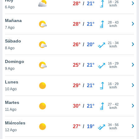
ublicidad y
18
-
26
28°
/
21°
km/h
6 Ago
do en
 mismo.
Mañana
28
-
43
28°
/
21°
sultar más
km/h
7 Ago
 en nuestra
 Cookies
y
Sábado
21
-
34
ualquier
26°
/
20°
km/h
8 Ago
ento
 botón
Domingo
16
-
29
25°
/
21°
ación de
km/h
9 Ago
kies
 disponible
Lunes
16
-
29
e nuestra
29°
/
21°
km/h
10 Ago
.
Martes
IVAMENTE,
27
-
42
30°
/
21°
km/h
11 Ago
as
Miércoles
34
-
56
27°
/
19°
 a cookies
km/h
12 Ago
 no aceptar