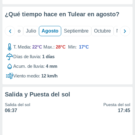
ados con el
 seleccionar
o.
¿Qué tiempo hace en Tulear en
agosto
?
calización
precisa e
yo
Junio
Julio
Agosto
Septiembre
Octubre
Noviemb
ión mediante
, publicidad
T. Media:
22°C
Max.:
28°C
Min:
17°C
dos,
Días de lluvia:
1
días
 publicidad
Acum. de lluvia:
4 mm
,
ón de
Viento medio:
12 km/h
 desarrollo
s.
Salida y Puesta del sol
tros 1199
ios
Salida del sol
Puesta del sol
06:37
17:45