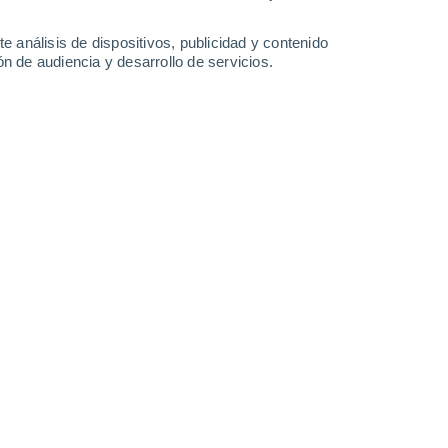
14 mm
6.3 mm
2.4 mm
5 mm
29°
/
24°
30°
/
24°
31°
/
26°
30°
/
26°
e análisis de dispositivos, publicidad y contenido
n de audiencia y desarrollo de servicios.
-
38
km/h
20
-
37
km/h
17
-
32
km/h
19
-
49
km/h
Este
0 Bajo
19
-
31 km/h
FPS:
no
Este
0 Bajo
18
-
32 km/h
FPS:
no
Este
0 Bajo
18
-
30 km/h
FPS:
no
Este
0 Bajo
19
-
31 km/h
FPS:
no