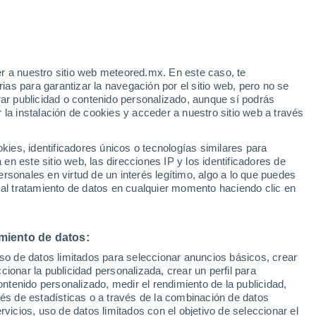
r a nuestro sitio web meteored.mx. En este caso, te
as para garantizar la navegación por el sitio web, pero no se
rar publicidad o contenido personalizado, aunque sí podrás
 la instalación de cookies y acceder a nuestro sitio web a través
 vive
es, identificadores únicos o tecnologías similares para
a
n este sitio web, las direcciones IP y los identificadores de
rsonales en virtud de un interés legítimo, algo a lo que puedes
a
Radar de lluvia
Satélites
Modelos
 al tratamiento de datos en cualquier momento haciendo clic en
miento de datos:
Martes
Miércoles
Jueves
Viernes
uso de datos limitados para seleccionar anuncios básicos, crear
11 Ago
12 Ago
13 Ago
14 Ago
ccionar la publicidad personalizada, crear un perfil para
ontenido personalizado, medir el rendimiento de la publicidad,
vés de estadísticas o a través de la combinación de datos
rvicios, uso de datos limitados con el objetivo de seleccionar el
90%
90%
80%
90%