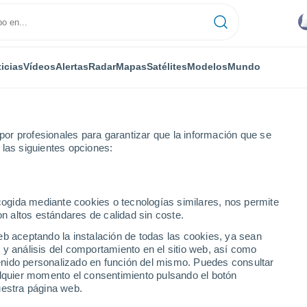
icias
Vídeos
Alertas
Radar
Mapas
Satélites
Modelos
Mundo
or profesionales para garantizar que la información que se
 las siguientes opciones:
ecogida mediante cookies o tecnologías similares, nos permite
on altos estándares de calidad sin coste.
eb aceptando la instalación de todas las cookies, ya sean
 y análisis del comportamiento en el sitio web, así como
...
ntenido personalizado en función del mismo. Puedes consultar
alquier momento el consentimiento pulsando el botón
Por hora
uestra página web.
Intervalos nubosos en las
próximas horas