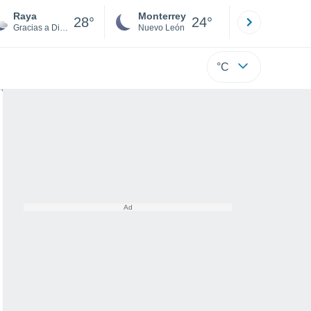
Raya
Monterrey
Mexicali
28°
24°
Gracias a Dios
Nuevo León
Baja C
°C