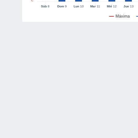
°C
Sáb
8
Dom
9
Lun
10
Mar
11
Mié
12
Jue
13
Máxima