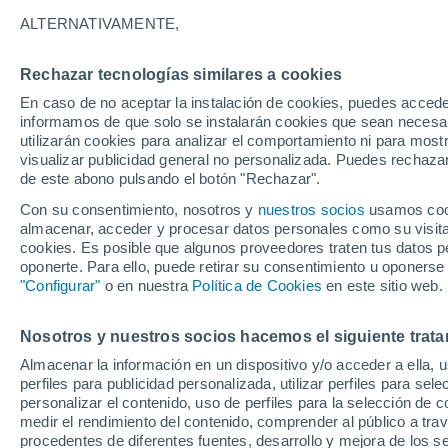
28°
ALTERNATIVAMENTE,
Rechazar tecnologías similares a cookies
30%
En caso de no aceptar la instalación de cookies, puedes accede
Sensación de 32°
0.1 mm
informamos de que solo se instalarán cookies que sean necesari
utilizarán cookies para analizar el comportamiento ni para most
visualizar publicidad general no personalizada. Puedes rechazar
de este abono pulsando el botón "Rechazar".
Ocio
Gran fiesta gatuna en CDMX: este 9 de agosto
Con su consentimiento, nosotros y
nuestros socios
usamos cooki
el GatoFest, un evento familiar y altruista par
almacenar, acceder y procesar datos personales como su visita e
ayudar
cookies. Es posible que algunos proveedores traten tus datos pe
Clima 1 - 7 días
Por hora
Actualidad
Mapa de lluvi
oponerte. Para ello, puede retirar su consentimiento u oponerse
"Configurar"
o en nuestra
Política de Cookies
en este sitio web.
Nosotros y nuestros socios hacemos el siguiente trata
Mañana
Lunes
Hoy
Almacenar la información en un dispositivo y/o acceder a ella, 
9 Ago
10 Ago
8 Ago
perfiles para publicidad personalizada, utilizar perfiles para sele
personalizar el contenido, uso de perfiles para la selección de c
medir el rendimiento del contenido, comprender al público a tra
procedentes de diferentes fuentes, desarrollo y mejora de los se
80%
80%
50%