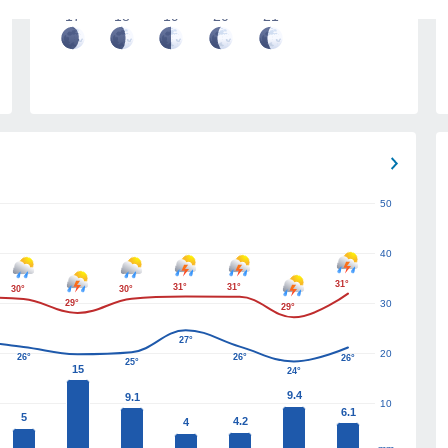
17
18
19
20
21
50
40
31°
31°
31°
30°
30°
29°
30
29°
27°
20
26°
26°
26°
25°
15
24°
9.4
9.1
10
6.1
5
4.2
4