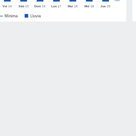
mm
Vie
14
Sáb
15
Dom
16
Lun
17
Mar
18
Mié
19
Jue
20
Mínima
Lluvia