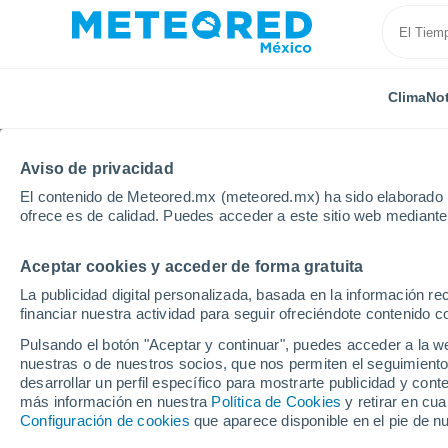
Clima
Not
Aviso de privacidad
El contenido de Meteored.mx (meteored.mx) ha sido elaborado p
ofrece es de calidad. Puedes acceder a este sitio web mediante
Aceptar cookies y acceder de forma gratuita
Inicio
Honduras
Gracias a Dios
Raya
La publicidad digital personalizada, basada en la información r
financiar nuestra actividad para seguir ofreciéndote contenido c
Clima en Raya
Pulsando el botón "Aceptar y continuar", puedes acceder a la w
nuestras o de nuestros socios, que nos permiten el seguimiento
01:09
Sábado
desarrollar un perfil específico para mostrarte publicidad y co
más información en nuestra
Política de Cookies
y retirar en cu
Configuración de cookies
que aparece disponible en el pie de n
Lluvia débil