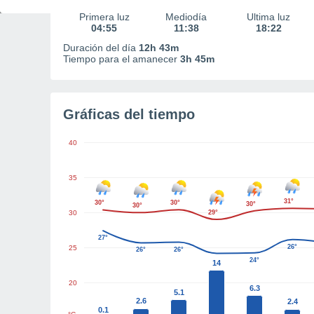
Primera luz
Mediodía
Última luz
04:55
11:38
18:22
Duración del día
12h 43m
Tiempo para el amanecer
3h 45m
Gráficas del tiempo
40
35
31°
30°
30°
30°
30°
30
29°
27°
26°
25
26°
26°
24°
14
20
6.3
5.1
2.6
2.4
0.1