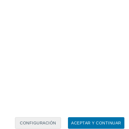
Calendario lunar
Lun
Mar
Mié
Jue
Vie
Sáb
Dom
8
9
10
11
12
13
14
15
16
CONFIGURACIÓN
ACEPTAR Y CONTINUAR