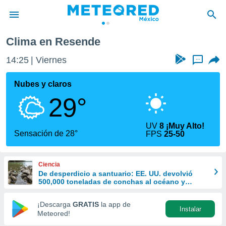
Clima en Resende
privacidad
14:25
Viernes
...
o de
mx
mx) ha sido
Nubes y claros
or
29°
es para
ue la
 que se
UV
8 ¡Muy Alto!
e calidad.
Sensación de 28°
FPS
25-50
eder a este
ediante las
opciones:
Ciencia
De desperdicio a santuario: EE. UU. devolvió
ookies y
500,000 toneladas de conchas al océano y
e forma
revivió la vida marina
¡Descarga
GRATIS
la app de
Instalar
d digital
Meteored!
ada, basada