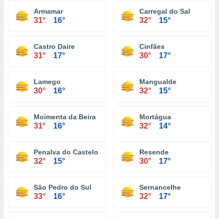
Armamar
Carregal do Sal
31°
16°
32°
15°
Castro Daire
Cinfães
31°
17°
30°
17°
Lamego
Mangualde
30°
16°
32°
15°
Moimenta da Beira
Mortágua
31°
16°
32°
14°
Penalva do Castelo
Resende
32°
15°
30°
17°
São Pedro do Sul
Sernancelhe
33°
16°
32°
17°