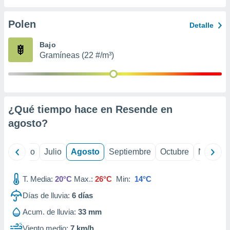
ados con el
 seleccionar
o.
Polen
Detalle
calización
Bajo
precisa e
Gramíneas (22 #/m³)
ión mediante
, publicidad
dos,
 publicidad
¿Qué tiempo hace en Resende en
,
agosto
?
ón de
 desarrollo
s.
yo
Junio
Julio
Agosto
Septiembre
Octubre
Noviemb
tros 1199
ios
T. Media:
20°C
Max.:
26°C
Min:
14°C
Días de lluvia:
6
días
Acum. de lluvia:
33 mm
Viento medio:
7 km/h