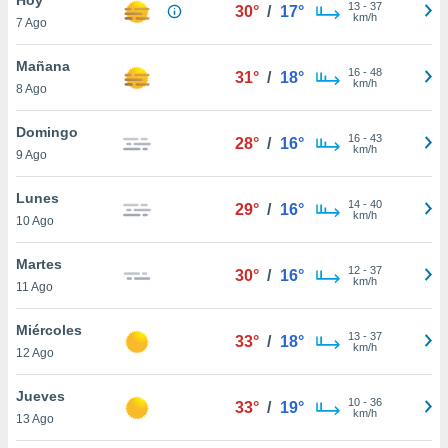
ublicidad y
13
-
37
30°
/
17°
km/h
7 Ago
do en
 mismo.
Mañana
16
-
48
31°
/
18°
sultar más
km/h
8 Ago
 en nuestra
 Cookies
y
Domingo
16
-
43
ualquier
28°
/
16°
km/h
9 Ago
ento
 botón
Lunes
14
-
40
29°
/
16°
ación de
km/h
10 Ago
kies
 disponible
Martes
12
-
37
e nuestra
30°
/
16°
km/h
11 Ago
.
Miércoles
IVAMENTE,
13
-
37
33°
/
18°
km/h
12 Ago
as
Jueves
10
-
36
33°
/
19°
 a cookies
km/h
13 Ago
 no aceptar