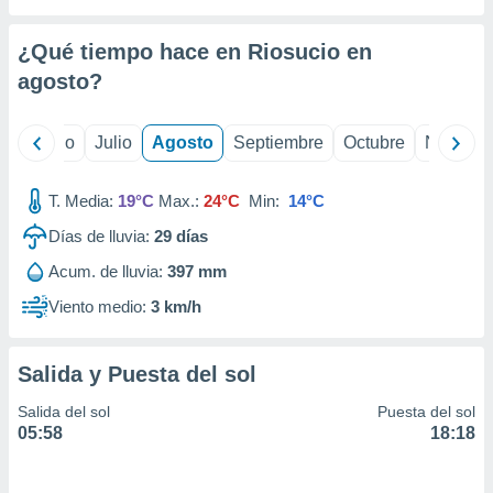
ados con el
 seleccionar
o.
¿Qué tiempo hace en Riosucio en
calización
agosto
?
precisa e
ión mediante
yo
Junio
Julio
Agosto
Septiembre
Octubre
Noviemb
, publicidad
T. Media:
19°C
Max.:
24°C
Min:
14°C
dos,
 publicidad
Días de lluvia:
29
días
,
ón de
Acum. de lluvia:
397 mm
 desarrollo
Viento medio:
3 km/h
s.
tros 1199
ios
Salida y Puesta del sol
Salida del sol
Puesta del sol
05:58
18:18