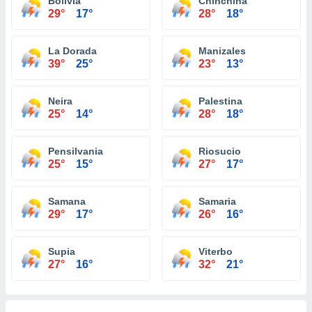
Bolivia
Chinchina
29°
17°
28°
18°
La Dorada
Manizales
39°
25°
23°
13°
Neira
Palestina
25°
14°
28°
18°
Pensilvania
Riosucio
25°
15°
27°
17°
Samana
Samaria
29°
17°
26°
16°
Supia
Viterbo
27°
16°
32°
21°