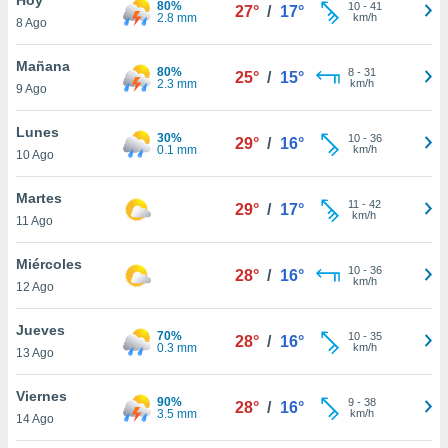
80%
ublicidad y
10
-
41
27°
/
17°
2.8 mm
km/h
8 Ago
do en
 mismo.
Mañana
80%
8
-
31
25°
/
15°
sultar más
2.3 mm
km/h
9 Ago
 en nuestra
 Cookies
y
Lunes
30%
10
-
36
ualquier
29°
/
16°
0.1 mm
km/h
10 Ago
ento
 botón
Martes
11
-
42
29°
/
17°
ación de
km/h
11 Ago
kies
 disponible
Miércoles
10
-
36
e nuestra
28°
/
16°
km/h
12 Ago
.
Jueves
IVAMENTE,
70%
10
-
35
28°
/
16°
0.3 mm
km/h
13 Ago
as
Viernes
90%
9
-
38
28°
/
16°
 a cookies
3.5 mm
km/h
14 Ago
 no aceptar