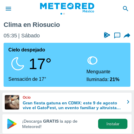
Clima en Riosucio
privacidad
05:35
Sábado
...
o de
mx
mx) ha sido
Cielo despejado
or
17°
es para
ue la
 que se
Menguante
e calidad.
Sensación de 17°
Iluminada:
21%
eder a este
ediante las
opciones:
Ocio
Gran fiesta gatuna en CDMX: este 9 de agosto
ookies y
vive el GatoFest, un evento familiar y altruista
e forma
para ayudar
¡Descarga
GRATIS
la app de
Instalar
d digital
Meteored!
ada, basada