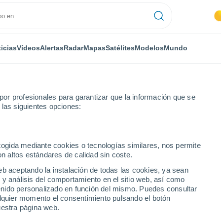
icias
Vídeos
Alertas
Radar
Mapas
Satélites
Modelos
Mundo
or profesionales para garantizar que la información que se
 las siguientes opciones:
ano
ecogida mediante cookies o tecnologías similares, nos permite
on altos estándares de calidad sin coste.
eb aceptando la instalación de todas las cookies, ya sean
 y análisis del comportamiento en el sitio web, así como
...
ntenido personalizado en función del mismo. Puedes consultar
alquier momento el consentimiento pulsando el botón
Por hora
uestra página web.
Intervalos nubosos en las
próximas horas