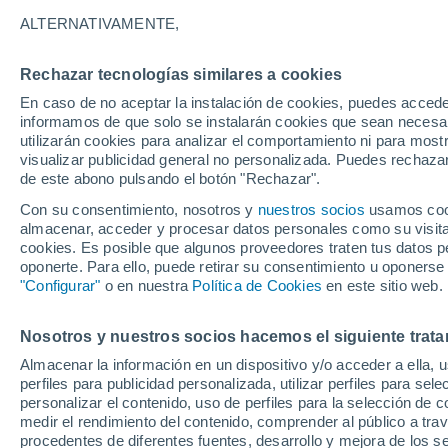
31°
ALTERNATIVAMENTE,
Rechazar tecnologías similares a cookies
UV
3 Medi
En caso de no aceptar la instalación de cookies, puedes accede
Sensación de 31°
FPS
6-10
informamos de que solo se instalarán cookies que sean necesari
utilizarán cookies para analizar el comportamiento ni para most
visualizar publicidad general no personalizada. Puedes rechazar
de este abono pulsando el botón "Rechazar".
Astronomía
Cohete de SpaceX choca contra la Luna y tod
Con su consentimiento, nosotros y
nuestros socios
usamos cooki
mundo mira hacia el satélite en busca del crá
almacenar, acceder y procesar datos personales como su visita e
cookies. Es posible que algunos proveedores traten tus datos pe
Clima 1 - 7 días
Por hora
Actualidad
Mapa de temp
oponerte. Para ello, puede retirar su consentimiento u oponerse
"Configurar"
o en nuestra
Política de Cookies
en este sitio web.
Nosotros y nuestros socios hacemos el siguiente trata
Mañana
Sábado
D
Hoy
Almacenar la información en un dispositivo y/o acceder a ella, 
7 Ago
8 Ago
6 Ago
perfiles para publicidad personalizada, utilizar perfiles para sele
personalizar el contenido, uso de perfiles para la selección de c
medir el rendimiento del contenido, comprender al público a tra
procedentes de diferentes fuentes, desarrollo y mejora de los se
60%