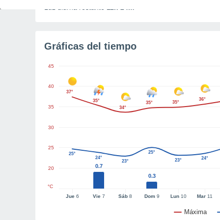
Luz diurna restante
11h 24m
Gráficas del tiempo
45
40
37°
36°
35°
35°
35°
35
34°
30
25
25°
25°
24°
24°
23°
23°
0.7
20
0.3
°C
Jue
6
Vie
7
Sáb
8
Dom
9
Lun
10
Mar
11
Máxima