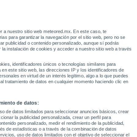
Aviso de nivel rojo
Alerta extrema por altas
temperaturas en Rozzano hoy
o
r a nuestro sitio web meteored.mx. En este caso, te
as para garantizar la navegación por el sitio web, pero no se
rar publicidad o contenido personalizado, aunque sí podrás
 la instalación de cookies y acceder a nuestro sitio web a través
o el
es, identificadores únicos o tecnologías similares para
ter
n este sitio web, las direcciones IP y los identificadores de
rsonales en virtud de un interés legítimo, algo a lo que puedes
eratura
Radar de lluvia
Satélites
Modelos
 al tratamiento de datos en cualquier momento haciendo clic en
miento de datos:
omingo
Lunes
Martes
Miércoles
uso de datos limitados para seleccionar anuncios básicos, crear
9 Ago
10 Ago
11 Ago
12 Ago
ccionar la publicidad personalizada, crear un perfil para
ontenido personalizado, medir el rendimiento de la publicidad,
vés de estadísticas o a través de la combinación de datos
rvicios, uso de datos limitados con el objetivo de seleccionar el
40%