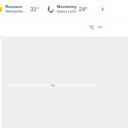
Rozzano
Monterrey
Mexicali
31°
24°
Metropolitan City of Milan
Nuevo León
Baja C
°C