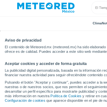
Clima
Not
Aviso de privacidad
El contenido de Meteored.mx (meteored.mx) ha sido elaborado p
ofrece es de calidad. Puedes acceder a este sitio web mediante
Aceptar cookies y acceder de forma gratuita
Inicio
Italia
Ciudad Metropolitana de Milán
Rozz
La publicidad digital personalizada, basada en la información r
financiar nuestra actividad para seguir ofreciéndote contenido c
Clima en Rozzano
Pulsando el botón "Aceptar y continuar", puedes acceder a la w
nuestras o de nuestros socios, que nos permiten el seguimiento
09:53
Jueves
desarrollar un perfil específico para mostrarte publicidad y co
más información en nuestra
Política de Cookies
y retirar en cu
Configuración de cookies
que aparece disponible en el pie de n
Soleado