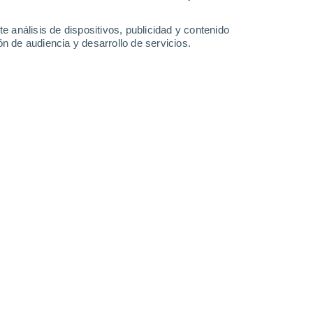
0.3 mm
35°
/
25°
35°
/
23°
36°
/
24°
37°
/
25°
e análisis de dispositivos, publicidad y contenido
n de audiencia y desarrollo de servicios.
-
33
km/h
10
-
31
km/h
7
-
24
km/h
6
-
20
km/h
Oeste
3 Medio
7
-
19 km/h
FPS:
6-10
Suroeste
5 Medio
7
-
21 km/h
FPS:
6-10
Suroeste
7 Alto
6
-
21 km/h
FPS:
15-25
Suroeste
8 ¡Muy Alto!
5
-
20 km/h
FPS:
25-50