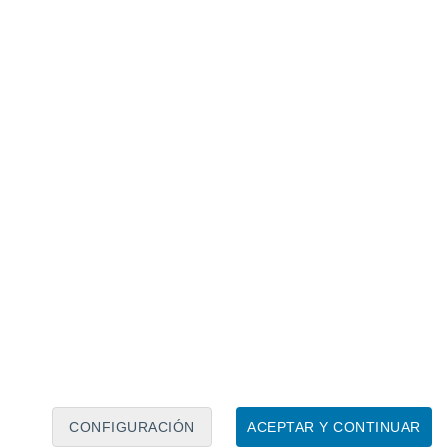
Calendario lunar
Lun
Mar
Mié
Jue
Vie
Sáb
Dom
6
7
8
9
10
11
12
13
14
15
16
17
18
19
CONFIGURACIÓN
ACEPTAR Y CONTINUAR