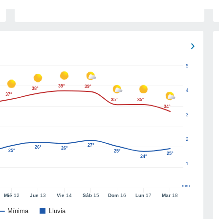
5
39°
39°
38°
4
37°
35°
35°
34°
3
2
27°
26°
26°
25°
25°
25°
24°
1
mm
Mié
12
Jue
13
Vie
14
Sáb
15
Dom
16
Lun
17
Mar
18
Mínima
Lluvia