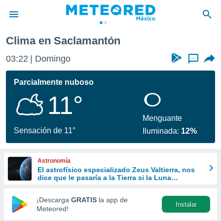
Clima en Saclamantón
privacidad
03:22
Domingo
...
o de
mx
mx) ha sido
Parcialmente nuboso
or
11°
es para
ue la
 que se
Menguante
e calidad.
Sensación de 11°
Iluminada:
12%
eder a este
ediante las
opciones:
Astronomía
El astrofísico especializado Zeus Valtierra, nos
ookies y
dice que le pasaría a la Tierra si la Luna
e forma
desapareciera
¡Descarga
GRATIS
la app de
Instalar
d digital
Meteored!
ada, basada