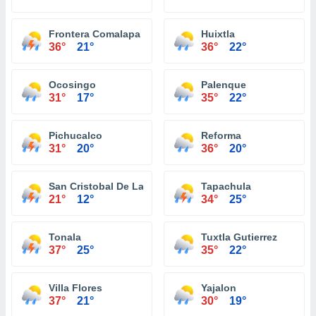
Frontera Comalapa
Huixtla
36°
21°
36°
22°
Ocosingo
Palenque
31°
17°
35°
22°
Pichucalco
Reforma
31°
20°
36°
20°
San Cristobal De Las Casas
Tapachula
21°
12°
34°
25°
Tonala
Tuxtla Gutierrez
37°
25°
35°
22°
Villa Flores
Yajalon
37°
21°
30°
19°