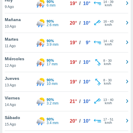
90%
ublicidad y
14
-
39
19°
/
10°
6 mm
km/h
9 Ago
do en
 mismo.
Mañana
90%
16
-
43
20°
/
10°
sultar más
2.6 mm
km/h
10 Ago
 en nuestra
 Cookies
y
Martes
90%
14
-
42
ualquier
19°
/
9°
3.9 mm
km/h
11 Ago
ento
 botón
Miércoles
90%
8
-
30
19°
/
10°
ación de
17 mm
km/h
12 Ago
kies
 disponible
Jueves
90%
8
-
30
e nuestra
19°
/
10°
10 mm
km/h
13 Ago
.
Viernes
IVAMENTE,
90%
13
-
40
21°
/
10°
3.2 mm
km/h
14 Ago
as
Sábado
90%
17
-
51
20°
/
10°
 a cookies
3.4 mm
km/h
15 Ago
 no aceptar