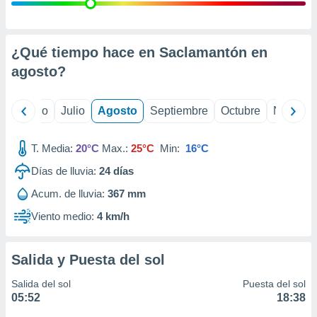
ados con el
 seleccionar
o.
calización
¿Qué tiempo hace en Saclamantón en
precisa e
agosto
?
ión mediante
, publicidad
yo
Junio
Julio
Agosto
Septiembre
Octubre
Noviemb
dos,
 publicidad
T. Media:
20°C
Max.:
25°C
Min:
16°C
,
Días de lluvia:
24
días
ón de
 desarrollo
Acum. de lluvia:
367 mm
s.
Viento medio:
4 km/h
tros 1199
ios
Salida y Puesta del sol
Salida del sol
Puesta del sol
05:52
18:38