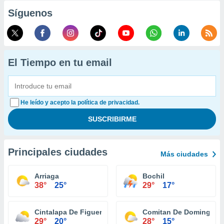
Síguenos
El Tiempo en tu email
He leído y acepto la política de privacidad.
Principales ciudades
Más ciudades
Arriaga
Bochil
38°
25°
29°
17°
Cintalapa De Figueroa
Comitan De Dominguez
29°
20°
28°
15°