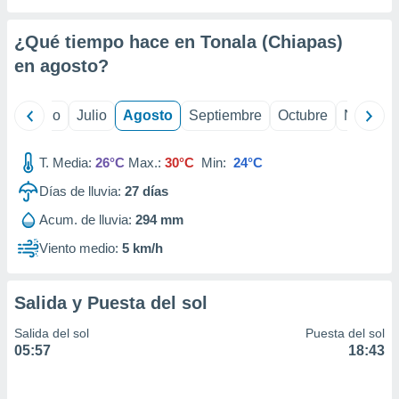
ados con el
 seleccionar
o.
¿Qué tiempo hace en Tonala (Chiapas)
calización
en
agosto
?
precisa e
ión mediante
yo
Junio
Julio
Agosto
Septiembre
Octubre
Noviemb
, publicidad
T. Media:
26°C
Max.:
30°C
Min:
24°C
dos,
 publicidad
Días de lluvia:
27
días
,
ón de
Acum. de lluvia:
294 mm
 desarrollo
Viento medio:
5 km/h
s.
tros 1199
ios
Salida y Puesta del sol
Salida del sol
Puesta del sol
05:57
18:43