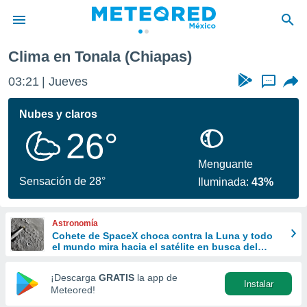
Clima en Tonala (Chiapas)
privacidad
03:21
Jueves
...
o de
mx
mx) ha sido
Nubes y claros
or
26°
es para
ue la
 que se
Menguante
e calidad.
Sensación de 28°
Iluminada:
43%
eder a este
ediante las
opciones:
Astronomía
Cohete de SpaceX choca contra la Luna y todo
ookies y
el mundo mira hacia el satélite en busca del
e forma
cráter
¡Descarga
GRATIS
la app de
Instalar
d digital
Meteored!
ada, basada