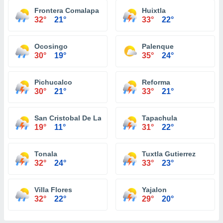
Frontera Comalapa
Huixtla
32°
21°
33°
22°
Ocosingo
Palenque
30°
19°
35°
24°
Pichucalco
Reforma
30°
21°
33°
21°
San Cristobal De Las Casas
Tapachula
19°
11°
31°
22°
Tonala
Tuxtla Gutierrez
32°
24°
33°
23°
Villa Flores
Yajalon
32°
22°
29°
20°