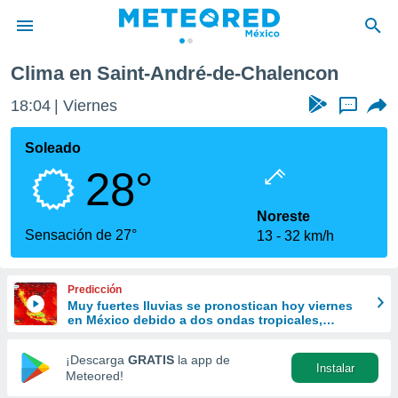
-André-de-Chalencon
Clima en Saint-André-de-Chalencon
privacidad
18:04
Viernes
...
o de
mx
mx) ha sido
Soleado
or
28°
es para
ue la
 que se
Noreste
e calidad.
Sensación de 27°
13
32 km/h
eder a este
ediante las
opciones:
Predicción
Muy fuertes lluvias se pronostican hoy viernes
ookies y
en México debido a dos ondas tropicales,
e forma
vaguadas y el Monzón
¡Descarga
GRATIS
la app de
Instalar
d digital
Meteored!
ada, basada