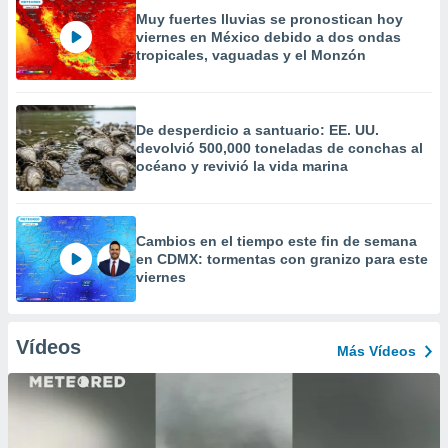
Muy fuertes lluvias se pronostican hoy
viernes en México debido a dos ondas
tropicales, vaguadas y el Monzón
De desperdicio a santuario: EE. UU.
devolvió 500,000 toneladas de conchas al
océano y revivió la vida marina
Cambios en el tiempo este fin de semana
en CDMX: tormentas con granizo para este
viernes
Vídeos
Más Vídeos