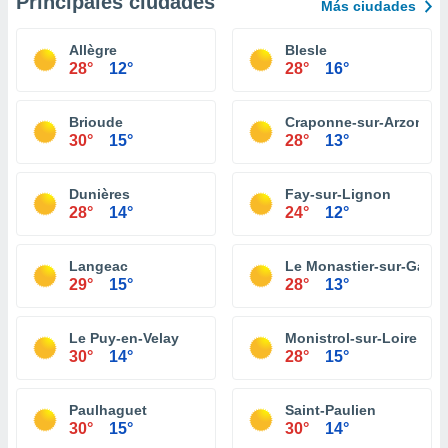
Principales ciudades
Más ciudades
Allègre
Blesle
28°
12°
28°
16°
Brioude
Craponne-sur-Arzon
30°
15°
28°
13°
Dunières
Fay-sur-Lignon
28°
14°
24°
12°
Langeac
Le Monastier-sur-Gazeil
29°
15°
28°
13°
Le Puy-en-Velay
Monistrol-sur-Loire
30°
14°
28°
15°
Paulhaguet
Saint-Paulien
30°
15°
30°
14°