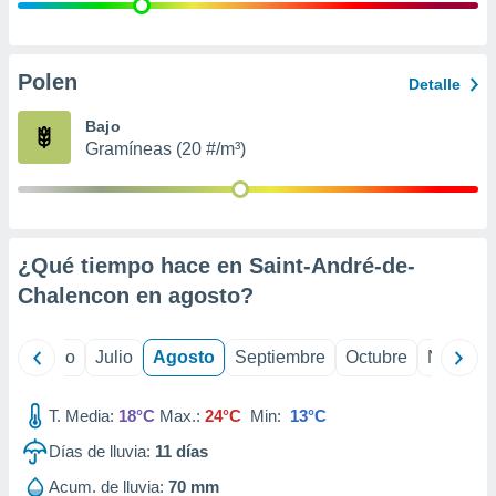
ados con el
 seleccionar
o.
calización
Polen
Detalle
precisa e
ión mediante
Bajo
Gramíneas (20 #/m³)
, publicidad
dos,
 publicidad
,
¿Qué tiempo hace en Saint-André-de-
ón de
 desarrollo
Chalencon en
agosto
?
s.
tros 1199
yo
Junio
Julio
Agosto
Septiembre
Octubre
Noviemb
ios
T. Media:
18°C
Max.:
24°C
Min:
13°C
Días de lluvia:
11
días
Acum. de lluvia:
70 mm