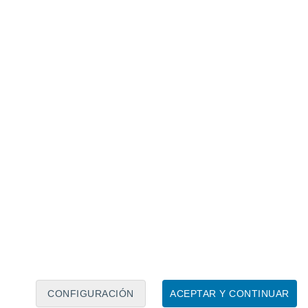
Calendario lunar
Lun
Mar
Mié
Jue
Vie
Sáb
Dom
8
9
10
11
12
13
14
15
16
17
18
19
20
21
CONFIGURACIÓN
ACEPTAR Y CONTINUAR