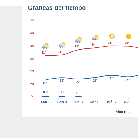
Gráficas del tiempo
45
40
35°
35°
34°
35
33°
31°
31°
30
25
23°
23°
23°
23°
22°
22°
20
0.2
0.2
0.1
°C
Sáb
8
Dom
9
Lun
10
Mar
11
Mié
12
Jue
13
Máxima