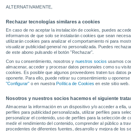
29°
ALTERNATIVAMENTE,
Rechazar tecnologías similares a cookies
UV
8 ¡Muy
En caso de no aceptar la instalación de cookies, puedes accede
Sensación de 30°
FPS
25-50
informamos de que solo se instalarán cookies que sean necesari
utilizarán cookies para analizar el comportamiento ni para most
visualizar publicidad general no personalizada. Puedes rechazar
de este abono pulsando el botón "Rechazar".
Ocio
Gran fiesta gatuna en CDMX: este 9 de agosto
Con su consentimiento, nosotros y
nuestros socios
usamos cooki
el GatoFest, un evento familiar y altruista par
almacenar, acceder y procesar datos personales como su visita e
ayudar
cookies. Es posible que algunos proveedores traten tus datos pe
Clima 1 - 7 días
Por hora
Actualidad
Mapa de nub
oponerte. Para ello, puede retirar su consentimiento u oponerse
"Configurar"
o en nuestra
Política de Cookies
en este sitio web.
Nosotros y nuestros socios hacemos el siguiente trata
Mañana
Lunes
Hoy
Almacenar la información en un dispositivo y/o acceder a ella, 
9 Ago
10 Ago
8 Ago
perfiles para publicidad personalizada, utilizar perfiles para sele
personalizar el contenido, uso de perfiles para la selección de c
medir el rendimiento del contenido, comprender al público a tra
procedentes de diferentes fuentes, desarrollo y mejora de los se
60%
30%
40%