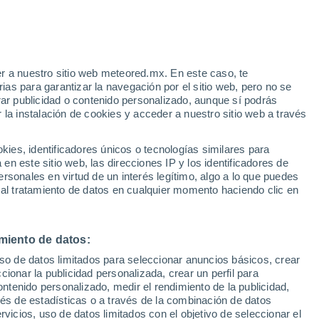
Aviso de nivel amarillo
Alerta moderada por tormenta en
Saluzzo hoy
 Alto!
r a nuestro sitio web meteored.mx. En este caso, te
as para garantizar la navegación por el sitio web, pero no se
rar publicidad o contenido personalizado, aunque sí podrás
 la instalación de cookies y acceder a nuestro sitio web a través
 vive
es, identificadores únicos o tecnologías similares para
a
n este sitio web, las direcciones IP y los identificadores de
rsonales en virtud de un interés legítimo, algo a lo que puedes
osidad
Radar de lluvia
Satélites
Modelos
 al tratamiento de datos en cualquier momento haciendo clic en
miento de datos:
Martes
Miércoles
Jueves
Viernes
uso de datos limitados para seleccionar anuncios básicos, crear
11 Ago
12 Ago
13 Ago
14 Ago
ccionar la publicidad personalizada, crear un perfil para
ontenido personalizado, medir el rendimiento de la publicidad,
vés de estadísticas o a través de la combinación de datos
rvicios, uso de datos limitados con el objetivo de seleccionar el