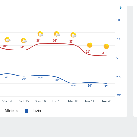
10
7.5
36°
36°
35°
33°
33°
31°
31°
5
24°
2.5
23°
23°
23°
20°
20°
20°
mm
Vie
14
Sáb
15
Dom
16
Lun
17
Mar
18
Mié
19
Jue
20
Mínima
Lluvia