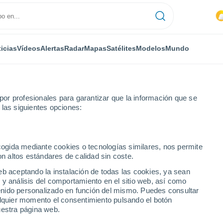
icias
Vídeos
Alertas
Radar
Mapas
Satélites
Modelos
Mundo
or profesionales para garantizar que la información que se
 las siguientes opciones:
ecogida mediante cookies o tecnologías similares, nos permite
on altos estándares de calidad sin coste.
eb aceptando la instalación de todas las cookies, ya sean
 y análisis del comportamiento en el sitio web, así como
...
ntenido personalizado en función del mismo. Puedes consultar
alquier momento el consentimiento pulsando el botón
Por hora
uestra página web.
Intervalos nubosos en las
próximas horas