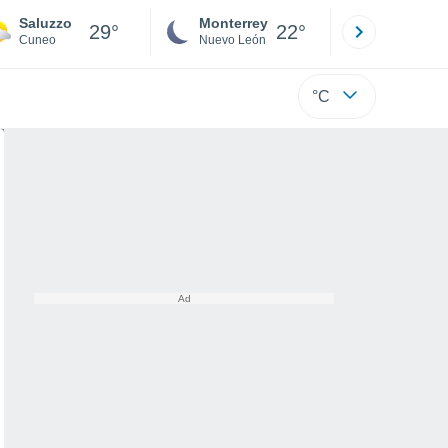
Saluzzo
Monterrey
Mexicali
29°
22°
Cuneo
Nuevo León
Baja C
°C