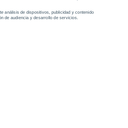
34°
/
23°
35°
/
23°
35°
/
23°
33°
/
24°
e análisis de dispositivos, publicidad y contenido
n de audiencia y desarrollo de servicios.
-
22
km/h
10
-
28
km/h
5
-
21
km/h
6
-
24
km/h
Norte
8 ¡Muy Alto!
6
-
26 km/h
FPS:
25-50
Noreste
8 ¡Muy Alto!
6
-
23 km/h
FPS:
25-50
Noreste
7 Alto
4
-
22 km/h
FPS:
15-25
Noreste
5 Medio
4
-
19 km/h
FPS:
6-10