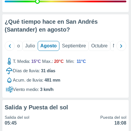
ados con el
 seleccionar
o.
calización
¿Qué tiempo hace en San Andrés
precisa e
(Santander) en
agosto
?
ión mediante
, publicidad
yo
Junio
Julio
Agosto
Septiembre
Octubre
Noviemb
dos,
 publicidad
T. Media:
15°C
Max.:
20°C
Min:
11°C
,
Días de lluvia:
31
días
ón de
 desarrollo
Acum. de lluvia:
481 mm
s.
Viento medio:
3 km/h
tros 1199
ios
Salida y Puesta del sol
Salida del sol
Puesta del sol
05:45
18:08