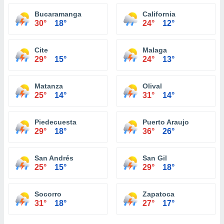
Bucaramanga
California
30°
18°
24°
12°
Cite
Malaga
29°
15°
24°
13°
Matanza
Olival
25°
14°
31°
14°
Piedecuesta
Puerto Araujo
29°
18°
36°
26°
San Andrés
San Gil
25°
15°
29°
18°
Socorro
Zapatoca
31°
18°
27°
17°