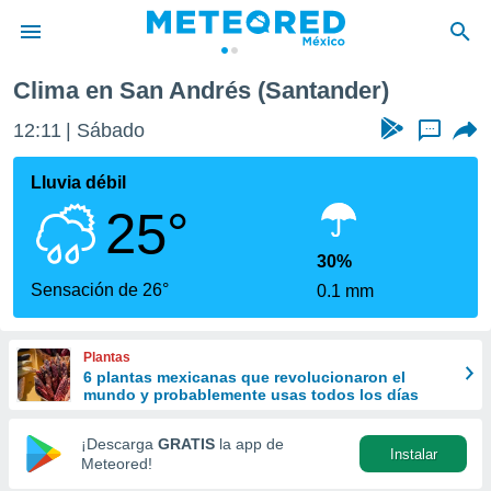
Clima en San Andrés (Santander)
privacidad
12:11
Sábado
...
o de
mx
mx) ha sido
Lluvia débil
or
25°
es para
ue la
 que se
30%
e calidad.
Sensación de 26°
0.1 mm
eder a este
ediante las
opciones:
Plantas
6 plantas mexicanas que revolucionaron el
ookies y
mundo y probablemente usas todos los días
e forma
¡Descarga
GRATIS
la app de
Instalar
d digital
Meteored!
ada, basada