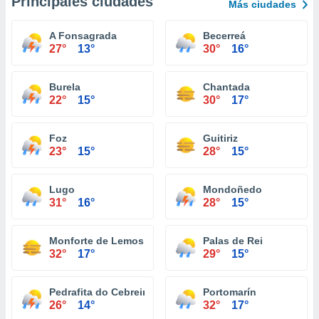
Principales ciudades
Más ciudades
A Fonsagrada
Becerreá
27°
13°
30°
16°
Burela
Chantada
22°
15°
30°
17°
Foz
Guitiriz
23°
15°
28°
15°
Lugo
Mondoñedo
31°
16°
28°
15°
Monforte de Lemos
Palas de Rei
32°
17°
29°
15°
Pedrafita do Cebreiro
Portomarín
26°
14°
32°
17°