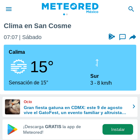
Clima en San Cosme
privacidad
07:07
Sábado
...
o de
mx
mx) ha sido
Calima
or
15°
es para
ue la
 que se
Sur
e calidad.
Sensación de 15°
3
8 km/h
eder a este
ediante las
opciones:
Ocio
Gran fiesta gatuna en CDMX: este 9 de agosto
ookies y
vive el GatoFest, un evento familiar y altruista
e forma
para ayudar
¡Descarga
GRATIS
la app de
Instalar
d digital
Meteored!
ada, basada