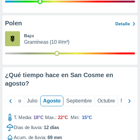
ados con el
 seleccionar
o.
calización
Polen
Detalle
precisa e
ión mediante
Bajo
Gramíneas (10 #/m³)
, publicidad
dos,
 publicidad
,
¿Qué tiempo hace en San Cosme en
ón de
 desarrollo
agosto
?
s.
tros 1199
yo
Junio
Julio
Agosto
Septiembre
Octubre
Noviemb
ios
T. Media:
18°C
Max.:
22°C
Min:
15°C
Días de lluvia:
12
días
Acum. de lluvia:
69 mm