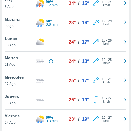
90%
ublicidad y
11
-
26
24°
/
15°
1.2 mm
km/h
8 Ago
do en
 mismo.
Mañana
60%
12
-
29
23°
/
16°
sultar más
0.6 mm
km/h
9 Ago
 en nuestra
 Cookies
y
Lunes
13
-
29
ualquier
24°
/
17°
km/h
10 Ago
ento
 botón
Martes
10
-
25
24°
/
18°
ación de
km/h
11 Ago
kies
 disponible
Miércoles
11
-
28
e nuestra
25°
/
17°
km/h
12 Ago
.
Jueves
IVAMENTE,
11
-
29
25°
/
19°
km/h
13 Ago
as
Viernes
60%
10
-
27
23°
/
19°
 a cookies
0.3 mm
km/h
14 Ago
 no aceptar