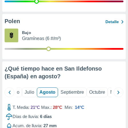
ados con el
 seleccionar
o.
calización
Polen
Detalle
precisa e
ión mediante
Bajo
Gramíneas (6 #/m³)
, publicidad
dos,
 publicidad
,
¿Qué tiempo hace en San Ildefonso
ón de
 desarrollo
(España) en
agosto
?
s.
tros 1199
yo
Junio
Julio
Agosto
Septiembre
Octubre
Noviemb
ios
T. Media:
21°C
Max.:
28°C
Min:
14°C
Días de lluvia:
6
días
Acum. de lluvia:
27 mm