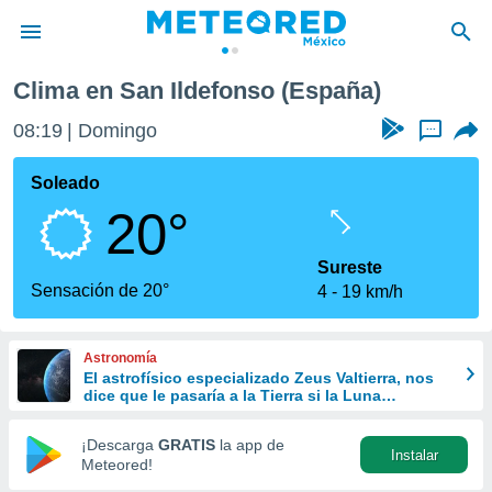
 Ildefonso
Clima en San Ildefonso (España)
privacidad
08:19
Domingo
...
o de
mx
mx) ha sido
Soleado
or
20°
es para
ue la
 que se
Sureste
e calidad.
Sensación de 20°
4
19 km/h
eder a este
ediante las
opciones:
Astronomía
El astrofísico especializado Zeus Valtierra, nos
ookies y
dice que le pasaría a la Tierra si la Luna
e forma
desapareciera
¡Descarga
GRATIS
la app de
Instalar
d digital
Meteored!
ada, basada