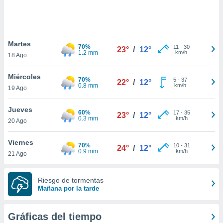
ste abono
 botón
.
Martes
70%
11
-
30
23°
/
12°
nto,
1.2 mm
km/h
18 Ago
cios
Miércoles
kies,
70%
5
-
37
22°
/
12°
0.8 mm
km/h
19 Ago
ores únicos
as similares
nar,
Jueves
60%
17
-
35
23°
/
12°
rocesar
0.3 mm
km/h
20 Ago
onales como
 este sitio
Viernes
recciones IP
70%
10
-
31
24°
/
12°
0.9 mm
km/h
21 Ago
ficadores de
 posible
s
Riesgo de tormentas
 traten tus
Mañana por la tarde
nales en
 interés
go a lo que
Gráficas del tiempo
nerte. Para