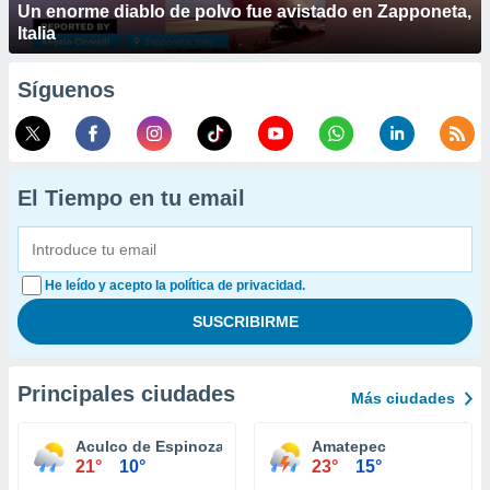
Un enorme diablo de polvo fue avistado en Zapponeta,
Italia
Síguenos
El Tiempo en tu email
He leído y acepto la política de privacidad.
Principales ciudades
Más ciudades
Aculco de Espinoza
Amatepec
21°
10°
23°
15°