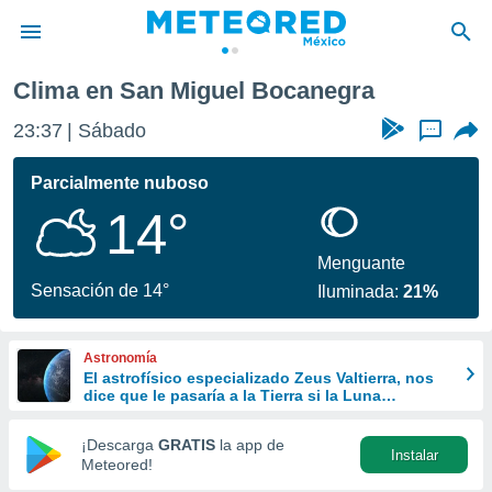
Clima en San Miguel Bocanegra
privacidad
23:37
Sábado
...
o de
mx
mx) ha sido
Parcialmente nuboso
or
14°
es para
ue la
 que se
Menguante
e calidad.
Sensación de 14°
Iluminada:
21%
eder a este
ediante las
opciones:
Astronomía
El astrofísico especializado Zeus Valtierra, nos
ookies y
dice que le pasaría a la Tierra si la Luna
e forma
desapareciera
¡Descarga
GRATIS
la app de
Instalar
d digital
Meteored!
ada, basada