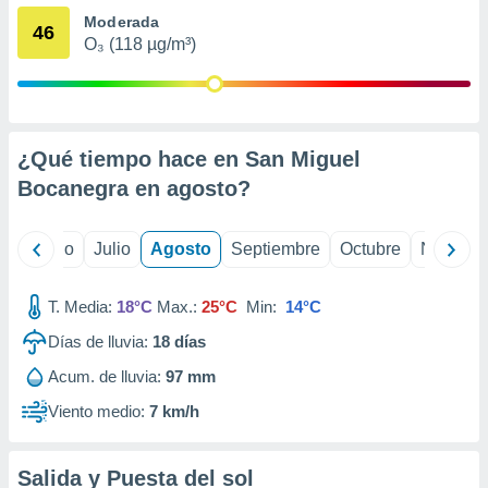
ados con el
Moderada
 seleccionar
46
o.
O₃ (118 µg/m³)
calización
precisa e
ión mediante
¿Qué tiempo hace en San Miguel
, publicidad
Bocanegra en
agosto
?
dos,
 publicidad
,
yo
Junio
Julio
Agosto
Septiembre
Octubre
Noviemb
ón de
 desarrollo
s.
T. Media:
18°C
Max.:
25°C
Min:
14°C
tros 1199
Días de lluvia:
18
días
ios
Acum. de lluvia:
97 mm
Viento medio:
7 km/h
Salida y Puesta del sol