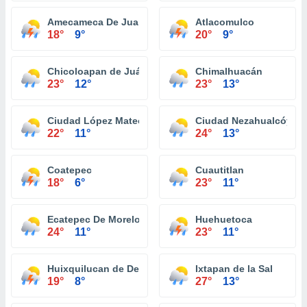
Amecameca De Juarez
Atlacomulco
18°
9°
20°
9°
Chicoloapan de Juárez
Chimalhuacán
23°
12°
23°
13°
Ciudad López Mateos
Ciudad Nezahualcóyotl
22°
11°
24°
13°
Coatepec
Cuautitlan
18°
6°
23°
11°
Ecatepec De Morelos
Huehuetoca
24°
11°
23°
11°
Huixquilucan de Degollado
Ixtapan de la Sal
19°
8°
27°
13°