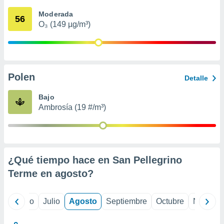
ados con el
 seleccionar
Moderada
56
o.
O₃ (149 µg/m³)
calización
precisa e
ión mediante
, publicidad
Polen
Detalle
dos,
Bajo
 publicidad
Ambrosía (19 #/m³)
,
ón de
 desarrollo
s.
tros 1199
¿Qué tiempo hace en San Pellegrino
ios
Terme en
agosto
?
yo
Junio
Julio
Agosto
Septiembre
Octubre
Noviemb