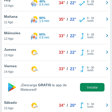
40%
ublicidad y
8
-
28
34°
/
22°
0.4 mm
km/h
10 Ago
do en
 mismo.
Mañana
80%
9
-
33
35°
/
22°
sultar más
1.6 mm
km/h
11 Ago
 en nuestra
 Cookies
y
Miércoles
60%
8
-
28
ualquier
33°
/
22°
0.8 mm
km/h
12 Ago
ento
 botón
Jueves
8
-
27
33°
/
22°
ación de
km/h
13 Ago
kies
 disponible
Viernes
8
-
30
e nuestra
33°
/
21°
km/h
14 Ago
.
IVAMENTE,
¡Descarga
GRATIS
la app de
Instalar
Meteored!
as
 a cookies
Sábado
9
-
34
34°
/
20°
km/h
15 Ago
 no aceptar