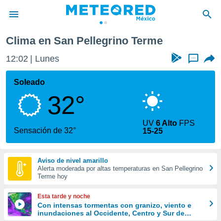
Clima en San Pellegrino Terme
privacidad
12:02
Lunes
...
o de
mx
mx) ha sido
Soleado
or
32°
es para
ue la
 que se
UV
6 Alto
FPS
e calidad.
Sensación de 32°
15-25
eder a este
ediante las
opciones:
Aviso de nivel amarillo
Alerta moderada por altas temperaturas en San Pellegrino
ookies y
Terme hoy
e forma
Esta tarde y noche
d digital
Con intensas tormentas con granizo, viento e
inundaciones al Occidente, Centro y Sur de
ada, basada