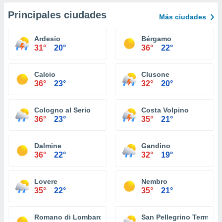
Principales ciudades
Más ciudades
Ardesio
Bérgamo
31°
20°
36°
22°
Calcio
Clusone
36°
23°
32°
20°
Cologno al Serio
Costa Volpino
36°
23°
35°
21°
Dalmine
Gandino
36°
22°
32°
19°
Lovere
Nembro
35°
22°
35°
21°
Romano di Lombardia
San Pellegrino Terme