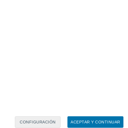
Calendario lunar
Lun
Mar
Mié
Jue
Vie
Sáb
Dom
7
8
9
10
11
12
13
14
15
16
17
18
19
20
CONFIGURACIÓN
ACEPTAR Y CONTINUAR