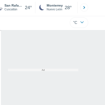
San Rafael Cedros
Monterrey
Mexicali
24°
28°
Cuscatlán
Nuevo León
Baja C
°C