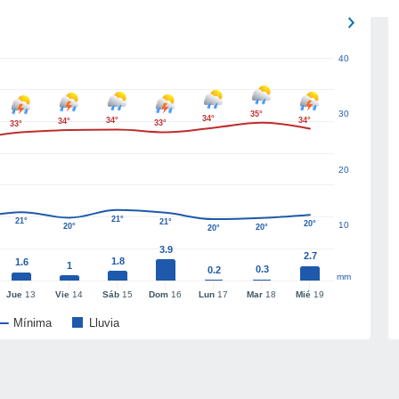
40
30
35°
34°
34°
34°
34°
33°
33°
20
21°
21°
21°
20°
10
20°
20°
20°
3.9
2.7
1.8
1.6
1
0.3
0.2
mm
Jue
13
Vie
14
Sáb
15
Dom
16
Lun
17
Mar
18
Mié
19
Mínima
Lluvia