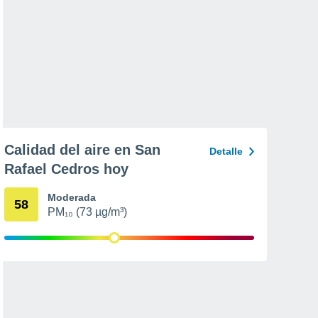
Calidad del aire en San
Detalle
Rafael Cedros hoy
Moderada
58
PM₁₀ (73 µg/m³)