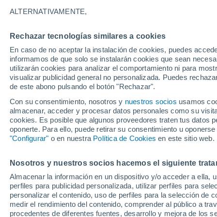
24°
ALTERNATIVAMENTE,
Rechazar tecnologías similares a cookies
Menguant
En caso de no aceptar la instalación de cookies, puedes accede
Iluminada
Sensación de 25°
informamos de que solo se instalarán cookies que sean necesari
utilizarán cookies para analizar el comportamiento ni para most
visualizar publicidad general no personalizada. Puedes rechazar
de este abono pulsando el botón "Rechazar".
Ocio
Gran fiesta gatuna en CDMX: este 9 de agosto
Con su consentimiento, nosotros y
nuestros socios
usamos cooki
el GatoFest, un evento familiar y altruista par
almacenar, acceder y procesar datos personales como su visita e
ayudar
cookies. Es posible que algunos proveedores traten tus datos pe
Clima 1 - 7 días
Por hora
Actualidad
Mapa de nub
oponerte. Para ello, puede retirar su consentimiento u oponerse
"Configurar"
o en nuestra
Política de Cookies
en este sitio web.
Nosotros y nuestros socios hacemos el siguiente trata
Mañana
Domingo
Hoy
Almacenar la información en un dispositivo y/o acceder a ella, 
8 Ago
9 Ago
7 Ago
perfiles para publicidad personalizada, utilizar perfiles para sele
personalizar el contenido, uso de perfiles para la selección de c
medir el rendimiento del contenido, comprender al público a tra
procedentes de diferentes fuentes, desarrollo y mejora de los se
70%
40%
70%