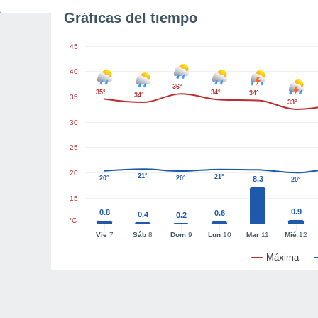
Gráficas del tiempo
45
40
36°
35°
34°
34°
34°
35
33°
30
25
20
21°
21°
20°
20°
8.3
20°
15
0.9
0.8
0.6
0.4
0.2
°C
Vie
7
Sáb
8
Dom
9
Lun
10
Mar
11
Mié
12
Máxima