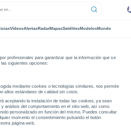
icias
Vídeos
Alertas
Radar
Mapas
Satélites
Modelos
Mundo
or profesionales para garantizar que la información que se
 las siguientes opciones:
ecogida mediante cookies o tecnologías similares, nos permite
on altos estándares de calidad sin coste.
edros
eb aceptando la instalación de todas las cookies, ya sean
 y análisis del comportamiento en el sitio web, así como
...
ntenido personalizado en función del mismo. Puedes consultar
alquier momento el consentimiento pulsando el botón
Por hora
uestra página web.
Intervalos nubosos en las
próximas horas