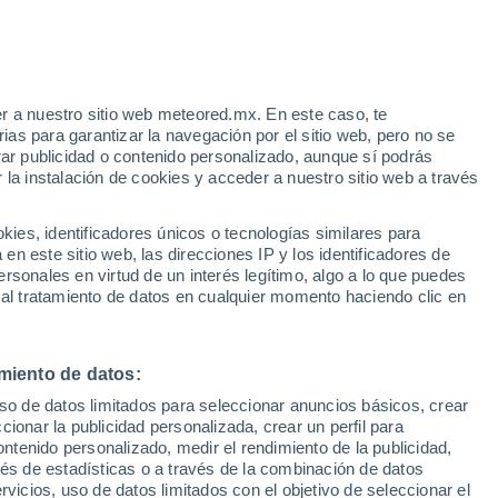
e
r a nuestro sitio web meteored.mx. En este caso, te
:
31%
as para garantizar la navegación por el sitio web, pero no se
rar publicidad o contenido personalizado, aunque sí podrás
 la instalación de cookies y acceder a nuestro sitio web a través
 vive
es, identificadores únicos o tecnologías similares para
a
n este sitio web, las direcciones IP y los identificadores de
rsonales en virtud de un interés legítimo, algo a lo que puedes
osidad
Radar de lluvia
Satélites
Modelos
 al tratamiento de datos en cualquier momento haciendo clic en
miento de datos:
Lunes
Martes
Miércoles
Jueves
uso de datos limitados para seleccionar anuncios básicos, crear
10 Ago
11 Ago
12 Ago
13 Ago
ccionar la publicidad personalizada, crear un perfil para
ontenido personalizado, medir el rendimiento de la publicidad,
vés de estadísticas o a través de la combinación de datos
rvicios, uso de datos limitados con el objetivo de seleccionar el
60%
90%
80%
70%