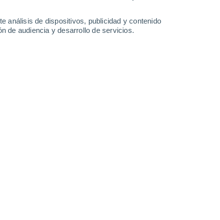
0.6 mm
8.3 mm
0.9 mm
1.6 mm
34°
/
21°
34°
/
21°
33°
/
20°
33°
/
21°
e análisis de dispositivos, publicidad y contenido
n de audiencia y desarrollo de servicios.
-
33
km/h
11
-
41
km/h
8
-
31
km/h
7
-
28
km/h
 de agosto
Suroeste
1 Bajo
0°
8
-
26 km/h
FPS:
no
s
Suroeste
0 Bajo
8°
6
-
21 km/h
FPS:
no
s
Suroeste
0 Bajo
6°
6
-
14 km/h
FPS:
no
s
Sur
0 Bajo
5°
3
-
11 km/h
FPS:
no