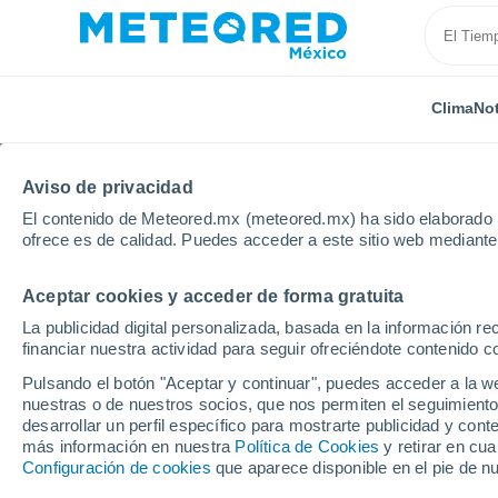
Clima
Not
Aviso de privacidad
El contenido de Meteored.mx (meteored.mx) ha sido elaborado p
ofrece es de calidad. Puedes acceder a este sitio web mediante
Aceptar cookies y acceder de forma gratuita
Inicio
El Salvador
Cuscatlán
San Rafael Cedros
La publicidad digital personalizada, basada en la información r
financiar nuestra actividad para seguir ofreciéndote contenido c
Clima en San Rafael C
Pulsando el botón "Aceptar y continuar", puedes acceder a la w
nuestras o de nuestros socios, que nos permiten el seguimiento
20:57
Viernes
desarrollar un perfil específico para mostrarte publicidad y co
más información en nuestra
Política de Cookies
y retirar en cu
Configuración de cookies
que aparece disponible en el pie de n
Nubes y claros