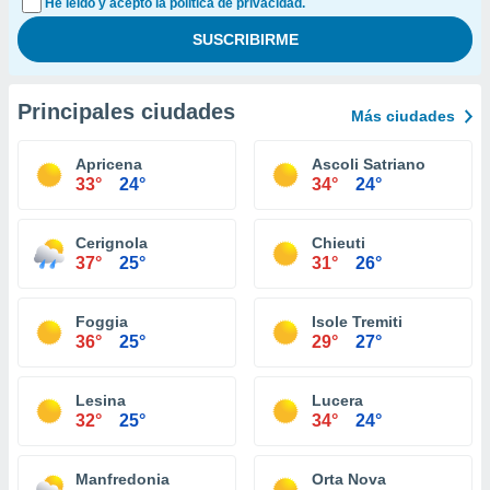
He leído y acepto la política de privacidad.
Principales ciudades
Más ciudades
Apricena
Ascoli Satriano
33°
24°
34°
24°
Cerignola
Chieuti
37°
25°
31°
26°
Foggia
Isole Tremiti
36°
25°
29°
27°
Lesina
Lucera
32°
25°
34°
24°
Manfredonia
Orta Nova