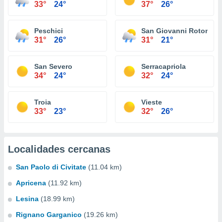
33°
24°
37°
26°
Peschici
San Giovanni Rotondo
31°
26°
31°
21°
San Severo
Serracapriola
34°
24°
32°
24°
Troia
Vieste
33°
23°
32°
26°
Localidades cercanas
San Paolo di Civitate
(11.04 km)
Apricena
(11.92 km)
Lesina
(18.99 km)
Rignano Garganico
(19.26 km)