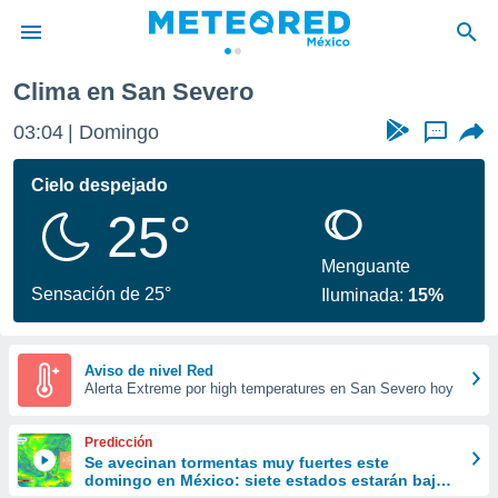
Clima en San Severo
privacidad
03:04
Domingo
...
o de
mx
mx) ha sido
Cielo despejado
or
25°
es para
ue la
 que se
Menguante
e calidad.
Sensación de 25°
Iluminada:
15%
eder a este
ediante las
opciones:
Aviso de nivel Red
Alerta Extreme por high temperatures en San Severo hoy
ookies y
e forma
Predicción
d digital
Se avecinan tormentas muy fuertes este
domingo en México: siete estados estarán bajo
ada, basada