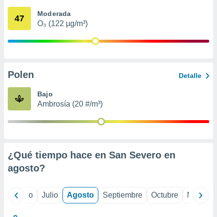
ados con el
 seleccionar
Moderada
47
o.
O₃ (122 µg/m³)
calización
precisa e
ión mediante
, publicidad
Polen
Detalle
dos,
Bajo
 publicidad
Ambrosía (20 #/m³)
,
ón de
 desarrollo
s.
tros 1199
¿Qué tiempo hace en San Severo en
ios
agosto
?
yo
Junio
Julio
Agosto
Septiembre
Octubre
Noviemb