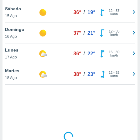
ón de
uedes
Sábado
12
-
37
36°
/
19°
uestro sitio
km/h
15 Ago
ed.mx. En
te
Domingo
 de que
12
-
35
37°
/
21°
km/h
16 Ago
talarán
e sean
para
Lunes
16
-
39
36°
/
22°
a
km/h
17 Ago
por el sitio
o se
Martes
12
-
32
cookies para
38°
/
23°
km/h
18 Ago
nto ni para
licidad o
ado, aunque
sualizar
general no
ada. Puedes
 instalación
y acceder a
io web a