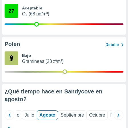
ados con el
 seleccionar
Aceptable
27
o.
O₃ (68 µg/m³)
calización
precisa e
ión mediante
, publicidad
Polen
Detalle
dos,
Bajo
 publicidad
Gramíneas (23 #/m³)
,
ón de
 desarrollo
s.
tros 1199
¿Qué tiempo hace en Sandycove en
ios
agosto
?
yo
Junio
Julio
Agosto
Septiembre
Octubre
Noviemb