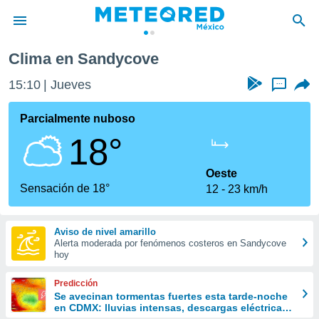
Clima en Sandycove
privacidad
15:10
Jueves
...
o de
mx
mx) ha sido
Parcialmente nuboso
or
18°
es para
ue la
 que se
Oeste
e calidad.
Sensación de 18°
12
23 km/h
eder a este
ediante las
opciones:
Aviso de nivel amarillo
Alerta moderada por fenómenos costeros en Sandycove
ookies y
hoy
e forma
Predicción
d digital
Se avecinan tormentas fuertes esta tarde-noche
en CDMX: lluvias intensas, descargas eléctricas
ada, basada