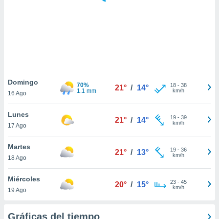
ste abono
 botón
.
nto,
cios
kies,
Domingo
70%
18
-
38
ores únicos
21°
/
14°
1.1 mm
km/h
16 Ago
as similares
nar,
Lunes
rocesar
19
-
39
21°
/
14°
km/h
onales como
17 Ago
 este sitio
recciones IP
Martes
19
-
36
21°
/
13°
ficadores de
km/h
18 Ago
 posible
s
Miércoles
 traten tus
23
-
45
20°
/
15°
km/h
nales en
19 Ago
 interés
go a lo que
Gráficas del tiempo
nerte. Para