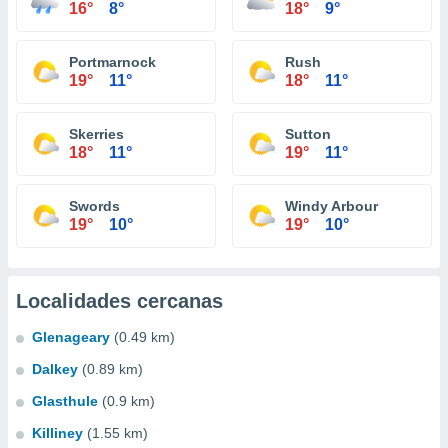
16°
8°
18°
9°
Portmarnock
Rush
19°
11°
18°
11°
Skerries
Sutton
18°
11°
19°
11°
Swords
Windy Arbour
19°
10°
19°
10°
Localidades cercanas
Glenageary
(0.49 km)
Dalkey
(0.89 km)
Glasthule
(0.9 km)
Killiney
(1.55 km)