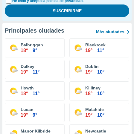
He leído y acepto la política de privacidad.
Principales ciudades
Más ciudades
Balbriggan
Blackrock
18°
9°
19°
11°
Dalkey
Dublin
19°
11°
19°
10°
Howth
Killiney
18°
11°
18°
10°
Lucan
Malahide
19°
9°
19°
10°
Manor Kilbride
Newcastle