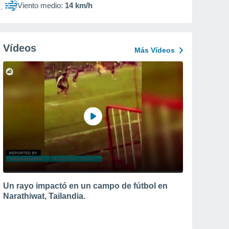
Viento medio:
14 km/h
Vídeos
Más Vídeos
Un rayo impactó en un campo de fútbol en
Narathiwat, Tailandia.