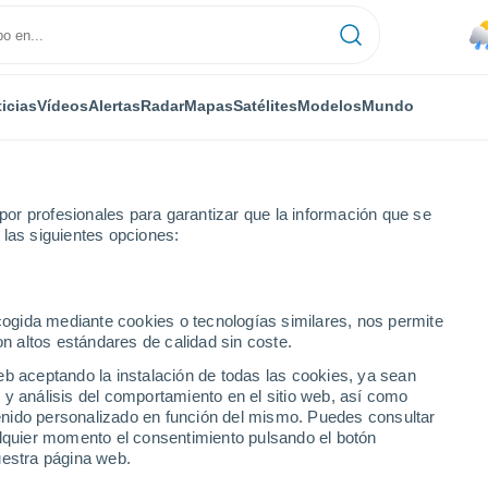
icias
Vídeos
Alertas
Radar
Mapas
Satélites
Modelos
Mundo
or profesionales para garantizar que la información que se
 las siguientes opciones:
 del Sur
ecogida mediante cookies o tecnologías similares, nos permite
on altos estándares de calidad sin coste.
l Sur
eb aceptando la instalación de todas las cookies, ya sean
 y análisis del comportamiento en el sitio web, así como
...
ntenido personalizado en función del mismo. Puedes consultar
alquier momento el consentimiento pulsando el botón
Por hora
uestra página web.
Calor Húmedo Sofocante en las
próximas horas