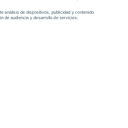
1.4 mm
0.7 mm
5 mm
33°
/
25°
35°
/
26°
34°
/
25°
34°
/
25°
e análisis de dispositivos, publicidad y contenido
n de audiencia y desarrollo de servicios.
-
30
km/h
20
-
42
km/h
16
-
41
km/h
19
-
37
km/h
 de agosto
Este
9 ¡Muy Alto!
15
-
33 km/h
FPS:
25-50
Sureste
10 ¡Muy Alto!
17
-
37 km/h
FPS:
25-50
Este
9 ¡Muy Alto!
22
-
50 km/h
FPS:
25-50
Sureste
8 ¡Muy Alto!
8
-
44 km/h
FPS:
25-50