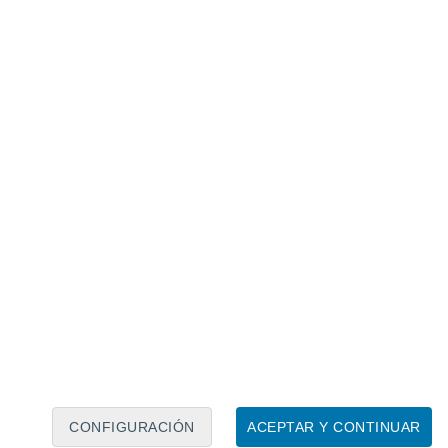
Calendario lunar
Lun
Mar
Mié
Jue
Vie
Sáb
Dom
6
7
8
9
10
11
12
13
14
15
16
17
18
19
CONFIGURACIÓN
ACEPTAR Y CONTINUAR