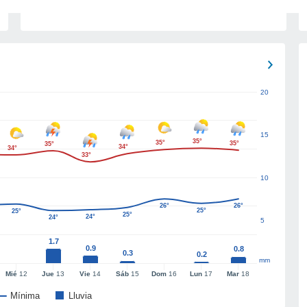
20
15
35°
35°
35°
35°
34°
34°
33°
10
26°
26°
25°
25°
25°
24°
24°
5
1.7
0.9
0.8
0.3
0.2
mm
Mié
12
Jue
13
Vie
14
Sáb
15
Dom
16
Lun
17
Mar
18
Mínima
Lluvia