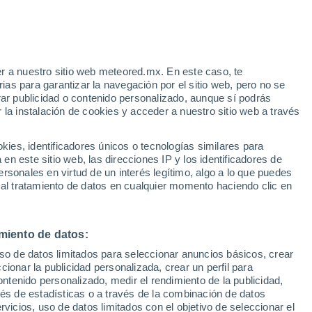
 Alto!
r a nuestro sitio web meteored.mx. En este caso, te
as para garantizar la navegación por el sitio web, pero no se
rar publicidad o contenido personalizado, aunque sí podrás
 la instalación de cookies y acceder a nuestro sitio web a través
ralino
es, identificadores únicos o tecnologías similares para
n este sitio web, las direcciones IP y los identificadores de
rsonales en virtud de un interés legítimo, algo a lo que puedes
a
Radar de lluvia
Satélites
Modelos
 al tratamiento de datos en cualquier momento haciendo clic en
miento de datos:
omingo
Lunes
Martes
Miércoles
uso de datos limitados para seleccionar anuncios básicos, crear
9 Ago
10 Ago
11 Ago
12 Ago
ccionar la publicidad personalizada, crear un perfil para
ontenido personalizado, medir el rendimiento de la publicidad,
vés de estadísticas o a través de la combinación de datos
rvicios, uso de datos limitados con el objetivo de seleccionar el
60%
80%
80%