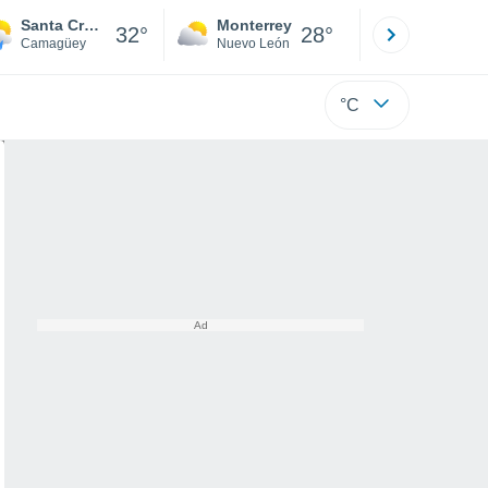
Santa Cruz del Sur
Monterrey
Mexicali
32°
28°
Camagüey
Nuevo León
Baja C
°C