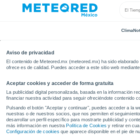
Clima
Not
Aviso de privacidad
El contenido de Meteored.mx (meteored.mx) ha sido elaborado p
ofrece es de calidad. Puedes acceder a este sitio web mediante
Aceptar cookies y acceder de forma gratuita
Inicio
Cuba
Provincia de Camagüey
Santa Cruz
La publicidad digital personalizada, basada en la información r
financiar nuestra actividad para seguir ofreciéndote contenido c
Clima en Santa Cruz de
Pulsando el botón "Aceptar y continuar", puedes acceder a la w
nuestras o de nuestros socios, que nos permiten el seguimiento
12:27
Jueves
desarrollar un perfil específico para mostrarte publicidad y co
más información en nuestra
Política de Cookies
y retirar en cu
Configuración de cookies
que aparece disponible en el pie de n
Nubes y claros