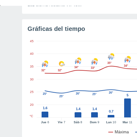
Luz diurna restante
7h 43m
Gráficas del tiempo
45
40
35°
34°
35
34°
33°
32°
32°
30
25
26°
26°
25°
25°
5
25°
20
1.6
1.4
1.4
0.7
°C
Jue
6
Vie
7
Sáb
8
Dom
9
Lun
10
Mar
11
Máxima