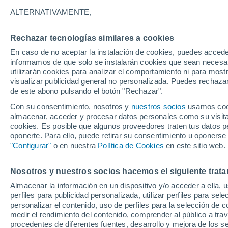
32°
ALTERNATIVAMENTE,
Rechazar tecnologías similares a cookies
UV
9 ¡Muy
En caso de no aceptar la instalación de cookies, puedes accede
Sensación de 36°
FPS
25-50
informamos de que solo se instalarán cookies que sean necesari
utilizarán cookies para analizar el comportamiento ni para most
visualizar publicidad general no personalizada. Puedes rechazar
de este abono pulsando el botón "Rechazar".
Ocio
La isla más solitaria de México: el paraíso co
Con su consentimiento, nosotros y
nuestros socios
usamos cooki
que pocos logran visitar
almacenar, acceder y procesar datos personales como su visita e
cookies. Es posible que algunos proveedores traten tus datos pe
Clima 1 - 7 días
Por hora
Actualidad
Mapa de lluvi
oponerte. Para ello, puede retirar su consentimiento u oponerse
"Configurar"
o en nuestra
Política de Cookies
en este sitio web.
Nosotros y nuestros socios hacemos el siguiente trata
Mañana
Sábado
D
Hoy
Almacenar la información en un dispositivo y/o acceder a ella, 
7 Ago
8 Ago
6 Ago
perfiles para publicidad personalizada, utilizar perfiles para sele
personalizar el contenido, uso de perfiles para la selección de c
medir el rendimiento del contenido, comprender al público a tra
procedentes de diferentes fuentes, desarrollo y mejora de los se
70%
80%