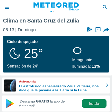
Clima en Santa Cruz del Zulia
privacidad
05:13
Domingo
...
o de
mx
mx) ha sido
Cielo despejado
or
25°
es para
ue la
 que se
Menguante
e calidad.
Sensación de 24°
Iluminada:
13%
eder a este
ediante las
opciones:
Astronomía
El astrofísico especializado Zeus Valtierra, nos
ookies y
dice que le pasaría a la Tierra si la Luna
e forma
desapareciera
¡Descarga
GRATIS
la app de
Instalar
d digital
Meteored!
ada, basada