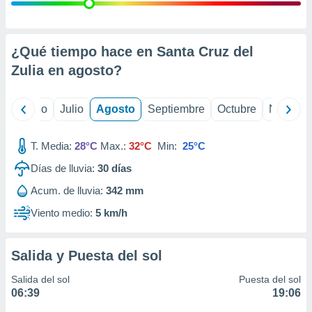
ados con el
 seleccionar
o.
calización
¿Qué tiempo hace en Santa Cruz del
precisa e
Zulia en
agosto
?
ión mediante
, publicidad
yo
Junio
Julio
Agosto
Septiembre
Octubre
Noviemb
dos,
 publicidad
T. Media:
28°C
Max.:
32°C
Min:
25°C
,
Días de lluvia:
30
días
ón de
 desarrollo
Acum. de lluvia:
342 mm
s.
Viento medio:
5 km/h
tros 1199
ios
Salida y Puesta del sol
Salida del sol
Puesta del sol
06:39
19:06