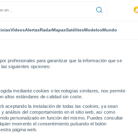
icias
Vídeos
Alertas
Radar
Mapas
Satélites
Modelos
Mundo
or profesionales para garantizar que la información que se
 las siguientes opciones:
ecogida mediante cookies o tecnologías similares, nos permite
on altos estándares de calidad sin coste.
MA
eb aceptando la instalación de todas las cookies, ya sean
 y análisis del comportamiento en el sitio web, así como
...
ntenido personalizado en función del mismo. Puedes consultar
alquier momento el consentimiento pulsando el botón
Por hora
uestra página web.
Calor Húmedo Sofocante en las
próximas horas