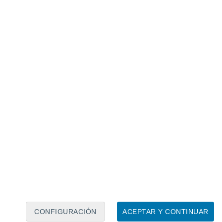
Calendario lunar
Lun
Mar
Mié
Jue
Vie
Sáb
Dom
7
8
9
10
11
12
13
14
15
16
17
18
19
20
CONFIGURACIÓN
ACEPTAR Y CONTINUAR