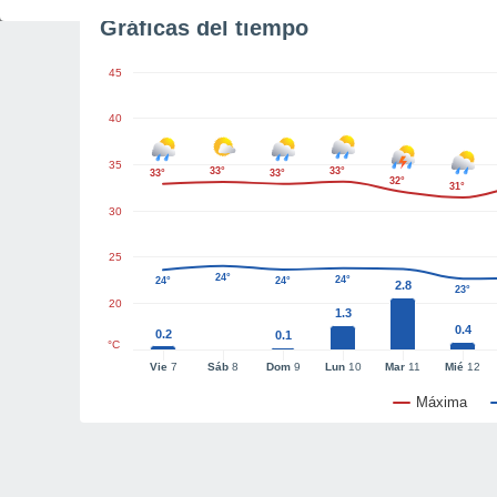
Gráficas del tiempo
45
40
35
33°
33°
33°
33°
32°
31°
30
25
24°
24°
24°
24°
2.8
23°
20
1.3
0.4
0.2
0.1
°C
Vie
7
Sáb
8
Dom
9
Lun
10
Mar
11
Mié
12
Máxima