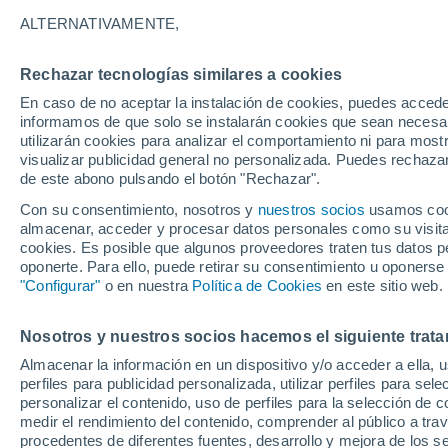
32°
ALTERNATIVAMENTE,
Rechazar tecnologías similares a cookies
Este
En caso de no aceptar la instalación de cookies, puedes accede
Sensación de 36°
10
-
23 km
informamos de que solo se instalarán cookies que sean necesari
utilizarán cookies para analizar el comportamiento ni para most
visualizar publicidad general no personalizada. Puedes rechazar
de este abono pulsando el botón "Rechazar".
Plantas
Tu Poto puede duplicar el tamaño de sus hoja
Con su consentimiento, nosotros y
nuestros socios
usamos cooki
clave está en hacerlo trepar en lugar de dejar
almacenar, acceder y procesar datos personales como su visita e
colgar
cookies. Es posible que algunos proveedores traten tus datos pe
Clima 1 - 7 días
Por hora
Actualidad
Mapa de nub
oponerte. Para ello, puede retirar su consentimiento u oponerse
"Configurar"
o en nuestra
Política de Cookies
en este sitio web.
Nosotros y nuestros socios hacemos el siguiente trata
Mañana
Domingo
Hoy
Almacenar la información en un dispositivo y/o acceder a ella, 
8 Ago
9 Ago
7 Ago
perfiles para publicidad personalizada, utilizar perfiles para sele
personalizar el contenido, uso de perfiles para la selección de c
medir el rendimiento del contenido, comprender al público a tra
procedentes de diferentes fuentes, desarrollo y mejora de los se
30%
30%