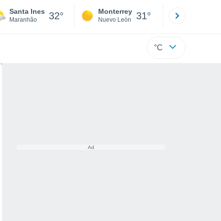
Santa Ines
Monterrey
Mexicali
32°
31°
Maranhão
Nuevo León
Baja C
°C