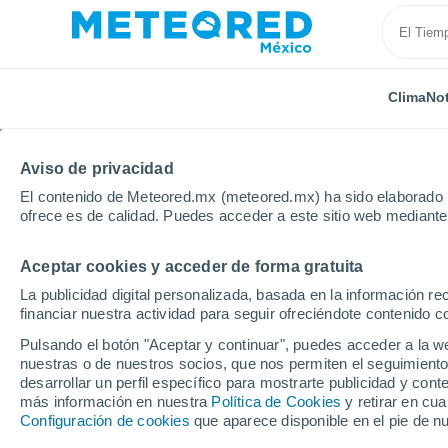
Clima
Not
Aviso de privacidad
El contenido de Meteored.mx (meteored.mx) ha sido elaborado p
ofrece es de calidad. Puedes acceder a este sitio web mediante
Aceptar cookies y acceder de forma gratuita
Inicio
Brasil
Estado de Maranhão
Santa Ines
La publicidad digital personalizada, basada en la información r
financiar nuestra actividad para seguir ofreciéndote contenido c
Clima en Santa Ines - 
Pulsando el botón "Aceptar y continuar", puedes acceder a la w
nuestras o de nuestros socios, que nos permiten el seguimiento
15:03
Viernes
desarrollar un perfil específico para mostrarte publicidad y co
más información en nuestra
Política de Cookies
y retirar en cu
Configuración de cookies
que aparece disponible en el pie de n
Nubes y claros