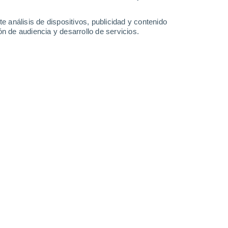
1.3 mm
2.8 mm
0.4 mm
0.3 mm
33°
/
24°
32°
/
24°
31°
/
23°
33°
/
23°
e análisis de dispositivos, publicidad y contenido
n de audiencia y desarrollo de servicios.
-
33
km/h
11
-
44
km/h
10
-
28
km/h
13
-
27
km/h
 agosto
Este
4 Medio
10
-
23 km/h
FPS:
6-10
Este
2 Bajo
8
-
21 km/h
FPS:
no
Sureste
0 Bajo
6
-
17 km/h
FPS:
no
Sureste
0 Bajo
2
-
11 km/h
FPS:
no