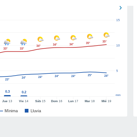
15
35°
35°
34°
34°
10
34°
33°
33°
5
25°
24°
24°
24°
24°
24°
23°
0.3
0.2
mm
Jue
13
Vie
14
Sáb
15
Dom
16
Lun
17
Mar
18
Mié
19
Mínima
Lluvia